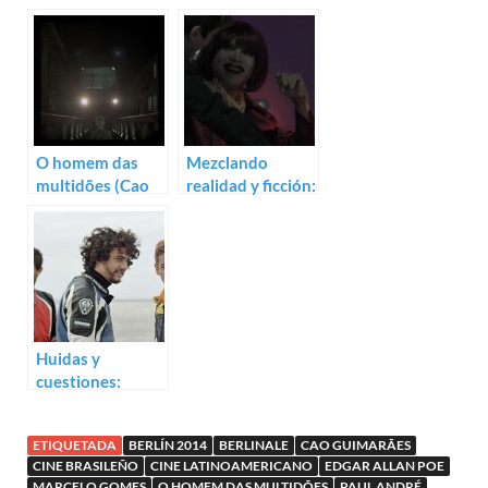
Trailer de The
Joaquim de
Way He Looks
Marcelo Gomes
O homem das
Mezclando
multidões (Cao
realidad y ficción:
Guimarães,
inquietante
Marcelo Gomes)
trailer de
Castanha
Huidas y
cuestiones:
Trailer para Praia
do futuro de
ETIQUETADA
BERLÍN 2014
BERLINALE
CAO GUIMARÃES
Karim Aïnouz
CINE BRASILEÑO
CINE LATINOAMERICANO
EDGAR ALLAN POE
MARCELO GOMES
O HOMEM DAS MULTIDÕES
PAUL ANDRÉ