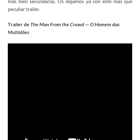
más bien secundaria). Os dejamos ya con este más que
peculiar trailer.
Trailer de
The Man From the Crowd
—
O Homem das
Multidões