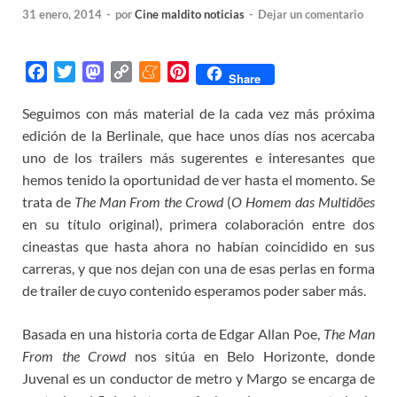
31 enero, 2014
-
por
Cine maldito noticias
-
Dejar un comentario
F
T
M
C
M
P
Share
a
w
a
o
e
i
Seguimos con más material de la cada vez más próxima
c
i
s
p
n
n
edición de la Berlinale, que hace unos días nos acercaba
e
t
t
y
e
t
b
t
o
L
a
e
uno de los trailers más sugerentes e interesantes que
o
e
d
i
m
r
hemos tenido la oportunidad de ver hasta el momento. Se
o
r
o
n
e
e
trata de
The Man From the Crowd
(
O Homem das Multidões
k
n
k
s
en su título original), primera colaboración entre dos
t
cineastas que hasta ahora no habían coincidido en sus
carreras, y que nos dejan con una de esas perlas en forma
de trailer de cuyo contenido esperamos poder saber más.
Basada en una historia corta de Edgar Allan Poe,
The Man
From the Crowd
nos sitúa en Belo Horizonte, donde
Juvenal es un conductor de metro y Margo se encarga de