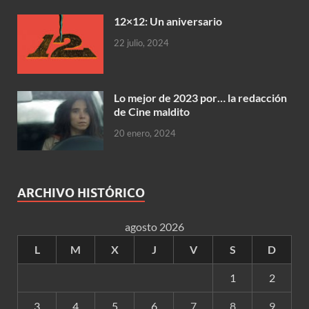
12×12: Un aniversario
22 julio, 2024
Lo mejor de 2023 por… la redacción
de Cine maldito
20 enero, 2024
ARCHIVO HISTÓRICO
agosto 2026
L
M
X
J
V
S
D
1
2
3
4
5
6
7
8
9