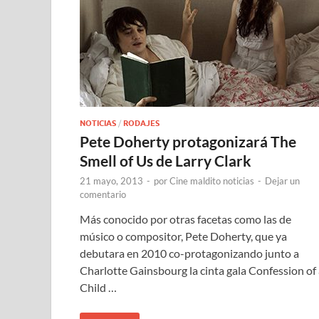
NOTICIAS
/
RODAJES
Pete Doherty protagonizará The
Smell of Us de Larry Clark
21 mayo, 2013
-
por
Cine maldito noticias
-
Dejar un
comentario
Más conocido por otras facetas como las de
músico o compositor, Pete Doherty, que ya
debutara en 2010 co-protagonizando junto a
Charlotte Gainsbourg la cinta gala Confession of
Child …