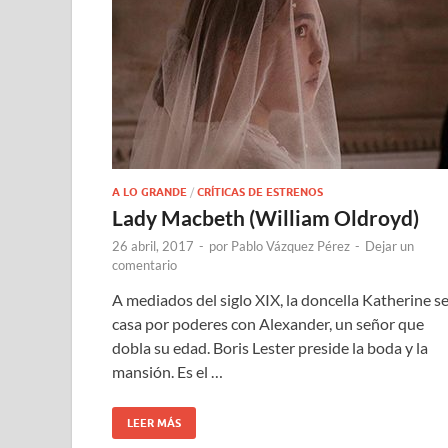
A LO GRANDE
/
CRÍTICAS DE ESTRENOS
Lady Macbeth (William Oldroyd)
26 abril, 2017
-
por
Pablo Vázquez Pérez
-
Dejar un
comentario
A mediados del siglo XIX, la doncella Katherine s
casa por poderes con Alexander, un señor que
dobla su edad. Boris Lester preside la boda y la
mansión. Es el …
LEER MÁS