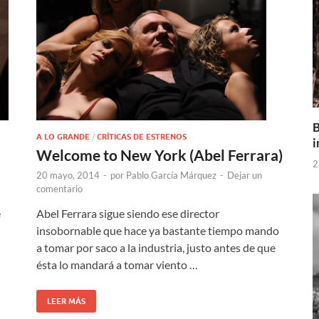
B
A LO GRANDE
/
CRÍTICAS DE ESTRENOS
i
Welcome to New York (Abel Ferrara)
2
20 mayo, 2014
-
por
Pablo García Márquez
-
Dejar un
comentario
Abel Ferrara sigue siendo ese director
e
insobornable que hace ya bastante tiempo mando
a tomar por saco a la industria, justo antes de que
ésta lo mandará a tomar viento …
LEER MÁS