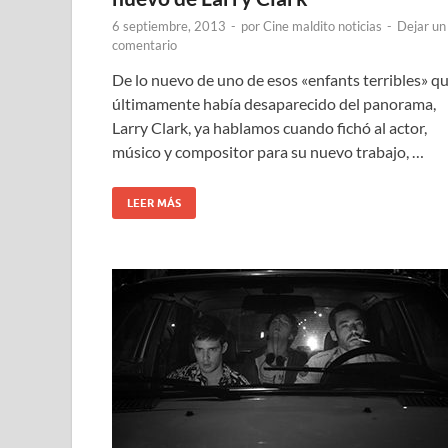
6 septiembre, 2013
-
por
Cine maldito noticias
-
Dejar un
comentario
De lo nuevo de uno de esos «enfants terribles» q
últimamente había desaparecido del panorama,
Larry Clark, ya hablamos cuando fichó al actor,
músico y compositor para su nuevo trabajo, …
LEER MÁS