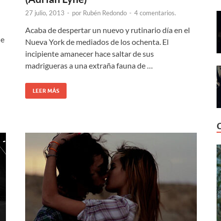
27 julio, 2013
-
por
Rubén Redondo
-
4 comentarios.
Acaba de despertar un nuevo y rutinario día en el
ue
Nueva York de mediados de los ochenta. El
incipiente amanecer hace saltar de sus
madrigueras a una extraña fauna de …
LEER MÁS