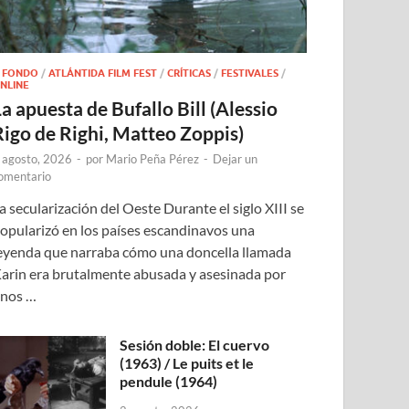
 FONDO
/
ATLÁNTIDA FILM FEST
/
CRÍTICAS
/
FESTIVALES
/
NLINE
a apuesta de Bufallo Bill (Alessio
Rigo de Righi, Matteo Zoppis)
 agosto, 2026
-
por
Mario Peña Pérez
-
Dejar un
omentario
a secularización del Oeste Durante el siglo XIII se
opularizó en los países escandinavos una
eyenda que narraba cómo una doncella llamada
arin era brutalmente abusada y asesinada por
nos …
Sesión doble: El cuervo
(1963) / Le puits et le
pendule (1964)