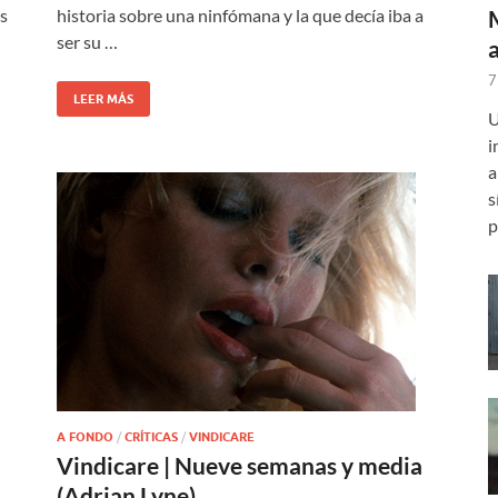
os
historia sobre una ninfómana y la que decía iba a
ser su …
7
LEER MÁS
U
i
a
s
p
A FONDO
/
CRÍTICAS
/
VINDICARE
Vindicare | Nueve semanas y media
(Adrian Lyne)