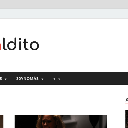
Cine maldito
E
30YNOMÁS
+