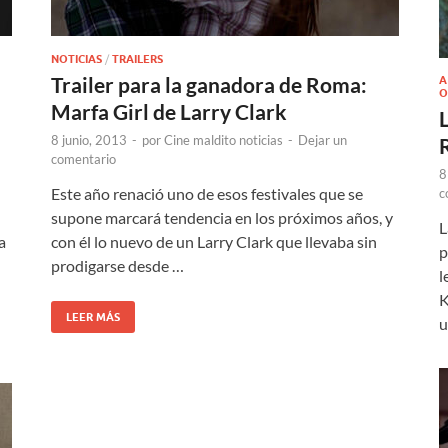
NOTICIAS
/
TRAILERS
Trailer para la ganadora de Roma:
A
O
Marfa Girl de Larry Clark
L
8 junio, 2013
-
por
Cine maldito noticias
-
Dejar un
comentario
8
Este año renació uno de esos festivales que se
c
supone marcará tendencia en los próximos años, y
L
a
con él lo nuevo de un Larry Clark que llevaba sin
p
prodigarse desde …
l
K
LEER MÁS
u