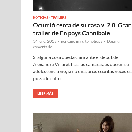
NOTICIAS
/
TRAILERS
Ocurrió cerca de su casa v. 2.0. Gran
trailer de En pays Cannibale
14 julio, 2013
-
por
Cine maldito noticias
-
Dejar un
comentario
Si alguna cosa queda clara ante el debut de
Alexandre Villaret tras las cámaras, es que en su
adolescencia vio, si no una, unas cuantas veces es
pieza de culto …
LEER MÁS