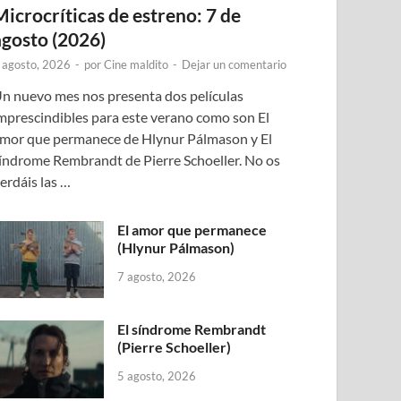
Microcríticas de estreno: 7 de
agosto (2026)
 agosto, 2026
-
por
Cine maldito
-
Dejar un comentario
n nuevo mes nos presenta dos películas
mprescindibles para este verano como son El
mor que permanece de Hlynur Pálmason y El
índrome Rembrandt de Pierre Schoeller. No os
erdáis las …
El amor que permanece
(Hlynur Pálmason)
7 agosto, 2026
El síndrome Rembrandt
(Pierre Schoeller)
5 agosto, 2026