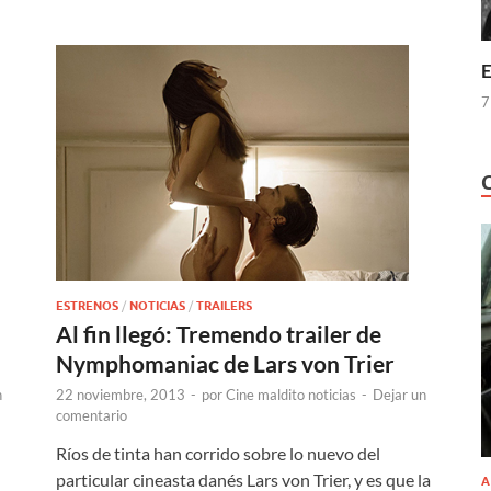
E
7
ESTRENOS
/
NOTICIAS
/
TRAILERS
Al fin llegó: Tremendo trailer de
Nymphomaniac de Lars von Trier
n
22 noviembre, 2013
-
por
Cine maldito noticias
-
Dejar un
comentario
Ríos de tinta han corrido sobre lo nuevo del
particular cineasta danés Lars von Trier, y es que la
A