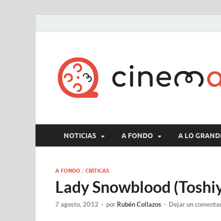
NOTICIAS
A FONDO
A LO GRAND
A FONDO
/
CRÍTICAS
Lady Snowblood (Toshiy
7 agosto, 2012
-
por
Rubén Collazos
-
Dejar un comenta