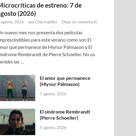
Microcríticas de estreno: 7 de
agosto (2026)
 agosto, 2026
-
por
Cine maldito
-
Dejar un comentario
n nuevo mes nos presenta dos películas
mprescindibles para este verano como son El
mor que permanece de Hlynur Pálmason y El
índrome Rembrandt de Pierre Schoeller. No os
erdáis las …
El amor que permanece
(Hlynur Pálmason)
7 agosto, 2026
El síndrome Rembrandt
(Pierre Schoeller)
5 agosto, 2026