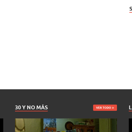
30 Y NO MÁS
L
VER TODO