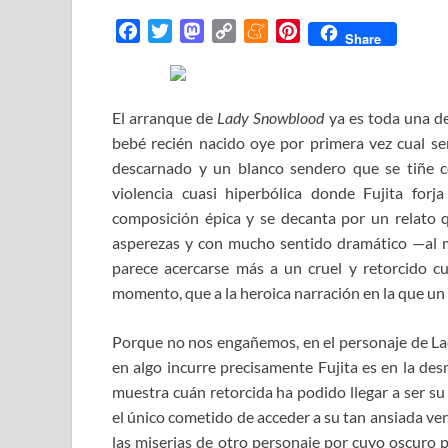
F
T
M
C
M
P
Share
a
w
a
o
e
i
c
i
s
p
n
n
e
t
t
y
e
t
El arranque de
Lady Snowblood
ya es toda una de
b
t
o
L
a
e
bebé recién nacido oye por primera vez cual se
o
e
d
i
m
r
descarnado y un blanco sendero que se tiñe c
o
r
o
n
e
e
violencia cuasi hiperbólica donde Fujita for
k
n
k
s
composición épica y se decanta por un relato q
t
asperezas y con mucho sentido dramático —al m
parece acercarse más a un cruel y retorcido c
momento, que a la heroica narración en la que un 
Porque no nos engañemos, en el personaje de La
en algo incurre precisamente Fujita es en la de
muestra cuán retorcida ha podido llegar a ser s
el único cometido de acceder a su tan ansiada ve
las miserias de otro personaje por cuyo oscuro p