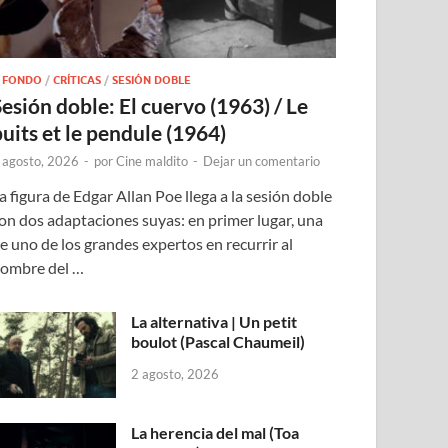
 FONDO
/
CRÍTICAS
/
SESIÓN DOBLE
Sesión doble: El cuervo (1963) / Le
puits et le pendule (1964)
 agosto, 2026
-
por
Cine maldito
-
Dejar un comentario
a figura de Edgar Allan Poe llega a la sesión doble
on dos adaptaciones suyas: en primer lugar, una
e uno de los grandes expertos en recurrir al
ombre del …
La alternativa | Un petit
boulot (Pascal Chaumeil)
2 agosto, 2026
La herencia del mal (Toa