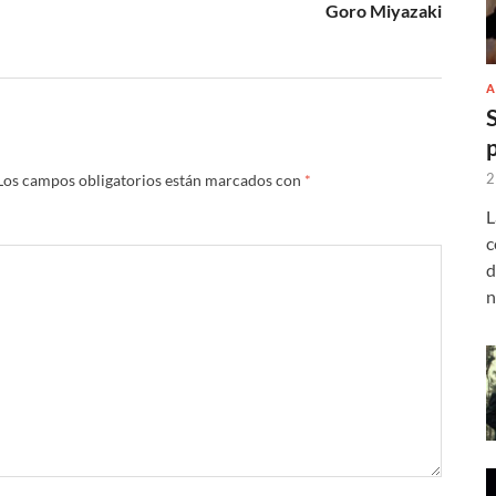
Goro Miyazaki
A
2
Los campos obligatorios están marcados con
*
L
c
d
n