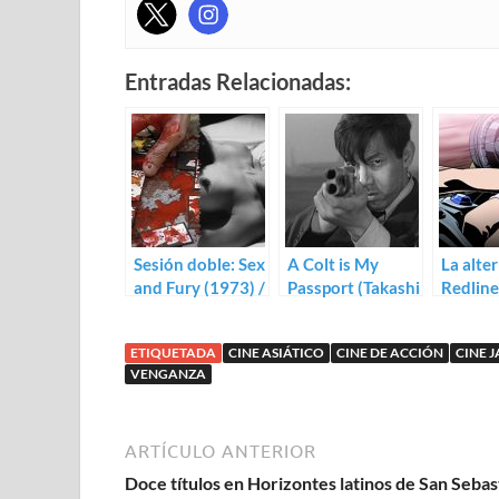
Entradas Relacionadas:
Sesión doble: Sex
A Colt is My
La alter
and Fury (1973) /
Passport (Takashi
Redline
Violated Angels
Nomura)
Koike)
(1967)
ETIQUETADA
CINE ASIÁTICO
CINE DE ACCIÓN
CINE 
VENGANZA
ARTÍCULO ANTERIOR
Doce títulos en Horizontes latinos de San Sebas