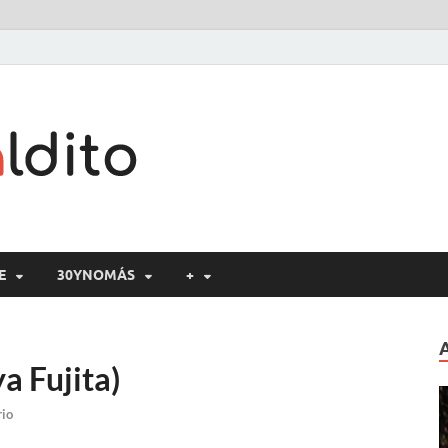
Cine maldito
E
30YNOMÁS
+
a Fujita)
rio