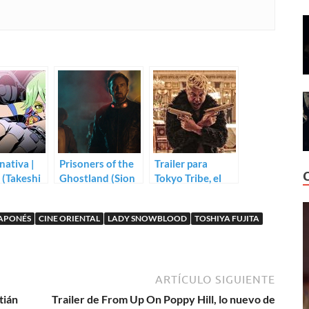
nativa |
Prisoners of the
Trailer para
 (Takeshi
Ghostland (Sion
Tokyo Tribe, el
Sono)
¿musical? de
pandilleros de
JAPONÉS
CINE ORIENTAL
LADY SNOWBLOOD
TOSHIYA FUJITA
Sion Sono
ARTÍCULO SIGUIENTE
tián
Trailer de From Up On Poppy Hill, lo nuevo de