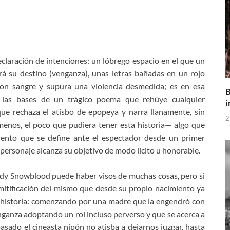
claración de intenciones: un lóbrego espacio en el que un
rá su destino (venganza), unas letras bañadas en un rojo
on sangre y supura una violencia desmedida; es en esa
B
ja las bases de un trágico poema que rehúye cualquier
i
ue rechaza el atisbo de epopeya y narra llanamente, sin
2
enos, el poco que pudiera tener esta historia— algo que
uento que se define ante el espectador desde un primer
personaje alcanza su objetivo de modo lícito u honorable.
dy Snowblood puede haber visos de muchas cosas, pero si
smitificación del mismo que desde su propio nacimiento ya
u historia: comenzando por una madre que la engendró con
nganza adoptando un rol incluso perverso y que se acerca a
asado el cineasta nipón no atisba a dejarnos juzgar, hasta