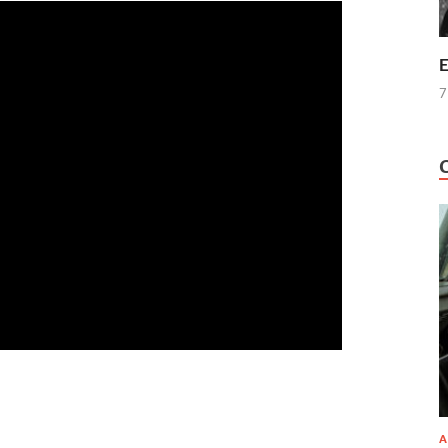
E
7
A