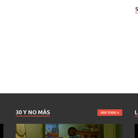
30 Y NO MÁS
L
VER TODO