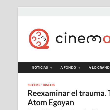
NOTICIAS
A FONDO
A LO GRAND
NOTICIAS
/
TRAILERS
Reexaminar el trauma. T
Atom Egoyan