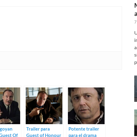
7
U
i
a
s
p
goyan
Trailer para
Potente trailer
Guest Of
Guest of Honour
para el drama