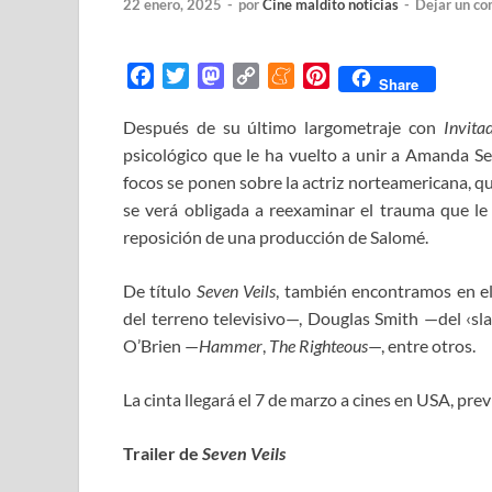
22 enero, 2025
-
por
Cine maldito noticias
-
Dejar un co
F
T
M
C
M
P
Share
a
w
a
o
e
i
Después de su último largometraje con
Invita
c
i
s
p
n
n
psicológico que le ha vuelto a unir a Amanda Se
e
t
t
y
e
t
b
t
o
L
a
e
focos se ponen sobre la actriz norteamericana, qu
o
e
d
i
m
r
se verá obligada a reexaminar el trauma que le
o
r
o
n
e
e
reposición de una producción de Salomé.
k
n
k
s
t
De título
Seven Veils
, también encontramos en e
del terreno televisivo—, Douglas Smith —del ‹sl
O’Brien —
Hammer
,
The Righteous
—, entre otros.
La cinta llegará el 7 de marzo a cines en USA, prev
Trailer de
Seven Veils