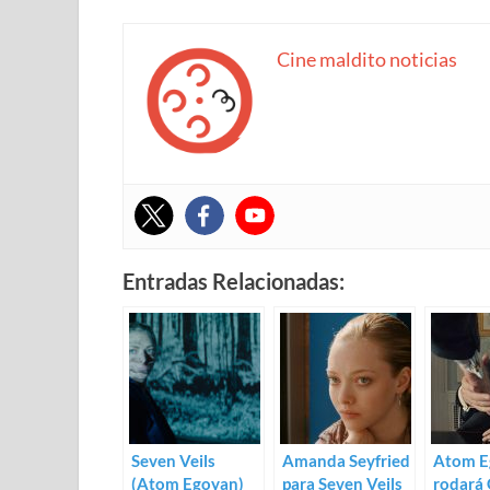
Cine maldito noticias
Entradas Relacionadas:
Seven Veils
Amanda Seyfried
Atom E
(Atom Egoyan)
para Seven Veils
rodará 