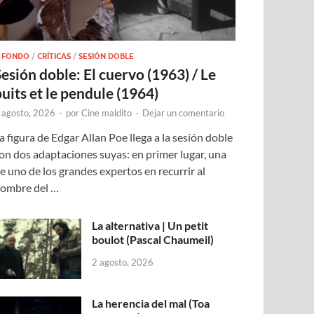
 FONDO
/
CRÍTICAS
/
SESIÓN DOBLE
Sesión doble: El cuervo (1963) / Le
puits et le pendule (1964)
 agosto, 2026
-
por
Cine maldito
-
Dejar un comentario
a figura de Edgar Allan Poe llega a la sesión doble
on dos adaptaciones suyas: en primer lugar, una
e uno de los grandes expertos en recurrir al
ombre del …
La alternativa | Un petit
boulot (Pascal Chaumeil)
2 agosto, 2026
La herencia del mal (Toa