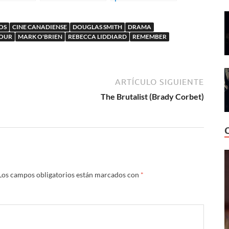
r
de Atom Egoyan
canadiense The
Scar
OS
CINE CANADIENSE
DOUGLAS SMITH
DRAMA
NOUR
MARK O'BRIEN
REBECCA LIDDIARD
REMEMBER
ARTÍCULO SIGUIENTE
The Brutalist (Brady Corbet)
Los campos obligatorios están marcados con
*