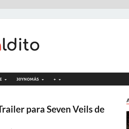
Cine maldito
E
30YNOMÁS
+
railer para Seven Veils de