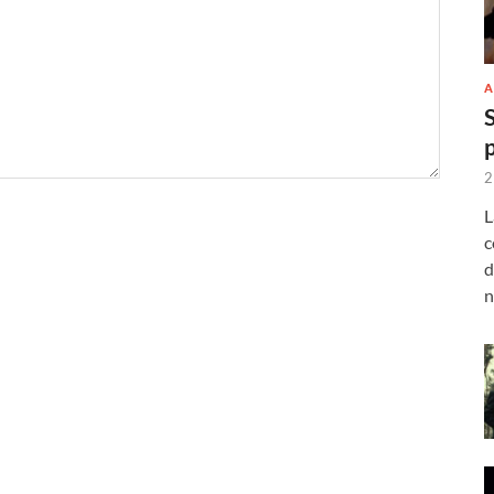
A
2
L
c
d
n