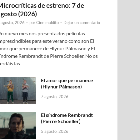
Microcríticas de estreno: 7 de
agosto (2026)
 agosto, 2026
-
por
Cine maldito
-
Dejar un comentario
n nuevo mes nos presenta dos películas
mprescindibles para este verano como son El
mor que permanece de Hlynur Pálmason y El
índrome Rembrandt de Pierre Schoeller. No os
erdáis las …
El amor que permanece
(Hlynur Pálmason)
7 agosto, 2026
El síndrome Rembrandt
(Pierre Schoeller)
5 agosto, 2026