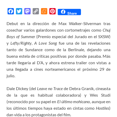
F
T
M
C
M
P
Share
a
w
a
o
e
i
Debut en la dirección de Max Walker-Silverman tras
c
i
s
p
n
n
cosechar varios galardones con cortometrajes como
e
t
t
y
e
t
Chuj
b
t
o
L
a
e
Boys of Summer
(Premio especial del Jurado en el SXSW)
o
e
d
i
m
r
y
Lefty/Righty
,
A Love Song
fue una de las revelaciones
o
r
o
n
e
e
tanto de Sundance como de la Berlinale, dejando una
k
n
k
s
buena estela de críticas positivas por donde pasaba. Más
t
tarde llegaría al D’A, y ahora estrena trailer con vistas a
una llegada a cines norteamericanos el próximo 29 de
julio.
Dale Dickey (del
Leave no Trace
de Debra Granik, cineasta
de la que es habitual colaboradora) y Wes Studi
(reconocido por su papel en
El último mohicano
, aunque en
los últimos tiempos haya estado en cintas como
Hostiles
)
dan vida a los protagonistas del film.