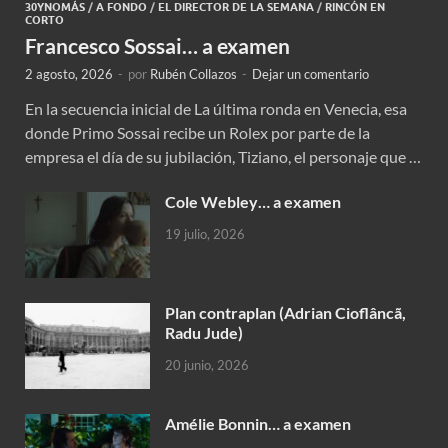
30YNOMÁS
/
A FONDO
/
EL DIRECTOR DE LA SEMANA
/
RINCÓN EN
CORTO
Francesco Sossai… a examen
2 agosto, 2026
-
por
Rubén Collazos
-
Dejar un comentario
En la secuencia inicial de La última ronda en Venecia, esa
donde Primo Sossai recibe un Rolex por parte de la
empresa el día de su jubilación, Tiziano, el personaje que …
Cole Webley… a examen
19 julio, 2026
Plan contraplan (Adrian Cioflâncã,
Radu Jude)
20 junio, 2026
Amélie Bonnin… a examen