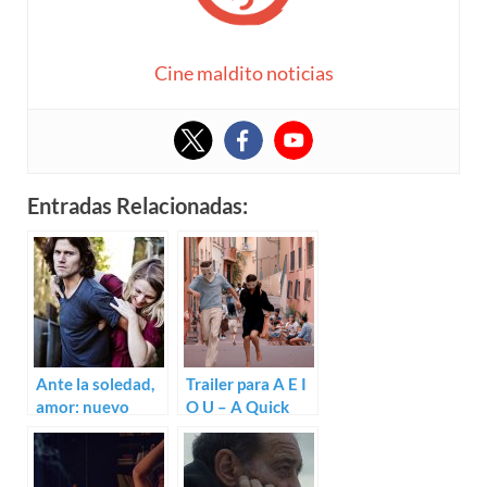
Cine maldito noticias
Entradas Relacionadas:
Ante la soledad,
Trailer para A E I
amor: nuevo
O U – A Quick
trailer de 9 Full
Alphabet of Love
Moons con Amy
Seimetz