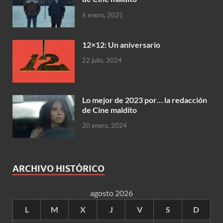
6 enero, 2025
12×12: Un aniversario
22 julio, 2024
Lo mejor de 2023 por… la redacción
de Cine maldito
20 enero, 2024
ARCHIVO HISTÓRICO
agosto 2026
L
M
X
J
V
S
D