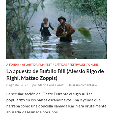
A FONDO
/
ATLÁNTIDA FILM FEST
/
CRÍTICAS
/
FESTIVALES
/
ONLINE
La apuesta de Bufallo Bill (Alessio Rigo de
Righi, Matteo Zoppis)
8 agosto, 2026
-
por
Mario Peña Pérez
-
Dejar un comentario
La secularización del Oeste Durante el siglo XIII se
popularizó en los países escandinavos una leyenda que
narraba cómo una doncella llamada Karin era brutalmente
abusada y asesinada por unos …