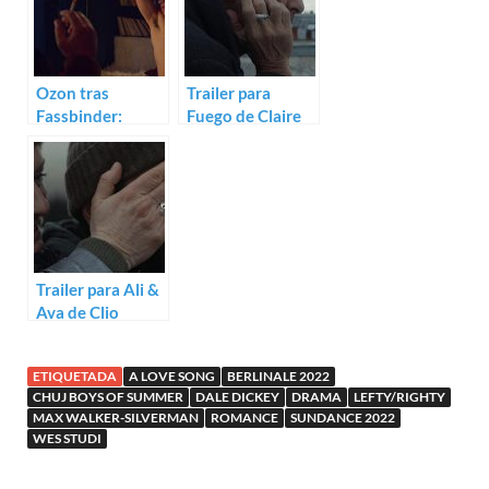
Ozon tras
Trailer para
Fassbinder:
Fuego de Claire
Trailer para Peter
Denis
von Kant
Trailer para Ali &
Ava de Clio
Barnard
ETIQUETADA
A LOVE SONG
BERLINALE 2022
CHUJ BOYS OF SUMMER
DALE DICKEY
DRAMA
LEFTY/RIGHTY
MAX WALKER-SILVERMAN
ROMANCE
SUNDANCE 2022
WES STUDI