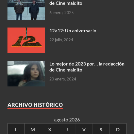
de Cine maldito
6 enero, 2025
12×12: Un aniversario
22 julio, 2024
Lo mejor de 2023 por… la redacción
de Cine maldito
20 enero, 2024
ARCHIVO HISTÓRICO
agosto 2026
L
M
X
J
V
S
D