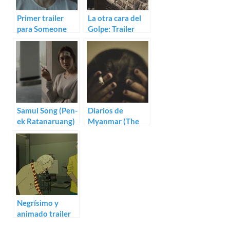
Primer trailer
La otra cara del
para Someone
Golpe: Trailer
from Nowhere de
para Myanmar
Prabda Yoon
Diaries
Samui Song (Pen-
Diarios de
ek Ratanaruang)
Myanmar (The
Myanmar Film
Collective)
Negrísimo y
animado trailer
de Have a Nice