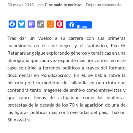
30 mayo, 2013
-
por
Cine maldito noticias
-
Dejar un comentario
F
T
M
C
M
P
Share
a
w
a
o
e
i
Tras dar un vuelco a su carrera con sus primeras
c
i
s
p
n
n
incursiones en el cine negro y el fantástico, Pen-Ek
e
t
t
y
e
t
b
t
o
L
a
e
Ratanaruang sigue explorando géneros y temáticas en una
o
e
d
i
m
r
filmografía que cada vez expande más horizontes: en este
o
r
o
n
e
e
caso se dirige a terrenos políticos a través del formato
k
n
k
s
documental en
Paradoxocracy
. En él, se habla sobre la
t
historia política moderna de Tailandia en una cinta que
contendrá tanto imágenes de archivo como entrevistas y
que cubre temas de actualidad como las violentas
protestas de la década de los 70 y la aparición de una de
las figuras políticas más controvertidas del país, Thaksin
Shinawatra.