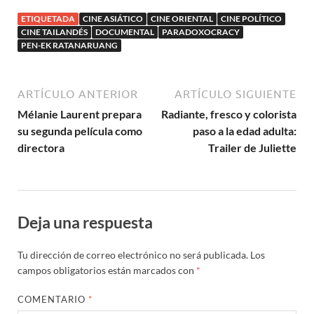
Day
ETIQUETADA
CINE ASIÁTICO
CINE ORIENTAL
CINE POLÍTICO
CINE TAILANDÉS
DOCUMENTAL
PARADOXOCRACY
PEN-EK RATANARUANG
ARTÍCULO ANTERIOR
ARTÍCULO SIGUIENTE
Mélanie Laurent prepara
Radiante, fresco y colorista
su segunda película como
paso a la edad adulta:
directora
Trailer de Juliette
Deja una respuesta
Tu dirección de correo electrónico no será publicada.
Los
campos obligatorios están marcados con
*
COMENTARIO
*