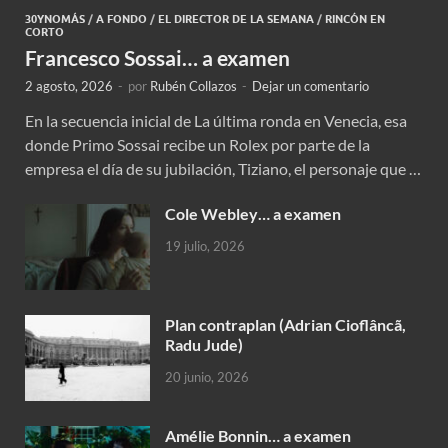
30YNOMÁS
/
A FONDO
/
EL DIRECTOR DE LA SEMANA
/
RINCÓN EN
CORTO
Francesco Sossai… a examen
2 agosto, 2026
-
por
Rubén Collazos
-
Dejar un comentario
En la secuencia inicial de La última ronda en Venecia, esa
donde Primo Sossai recibe un Rolex por parte de la
empresa el día de su jubilación, Tiziano, el personaje que …
Cole Webley… a examen
19 julio, 2026
Plan contraplan (Adrian Cioflâncã,
Radu Jude)
20 junio, 2026
Amélie Bonnin… a examen