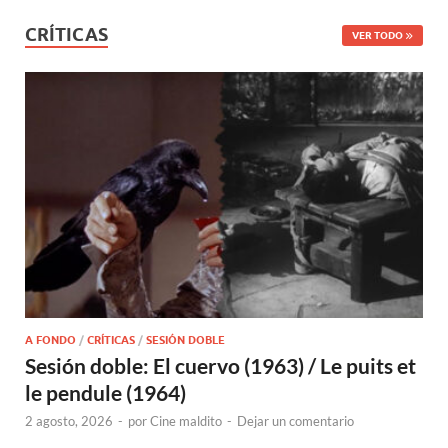
CRÍTICAS
VER TODO
A FONDO
/
CRÍTICAS
/
SESIÓN DOBLE
Sesión doble: El cuervo (1963) / Le puits et
le pendule (1964)
2 agosto, 2026
-
por
Cine maldito
-
Dejar un comentario