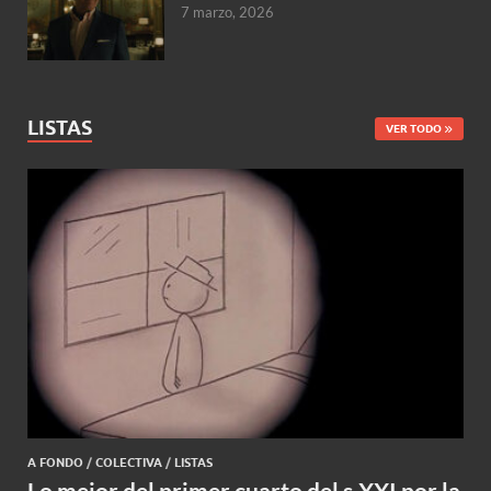
7 marzo, 2026
LISTAS
VER TODO
A FONDO
/
COLECTIVA
/
LISTAS
Lo mejor del primer cuarto del s.XXI por la