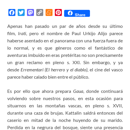
F
T
M
C
M
P
Share
a
w
a
o
e
i
Apenas han pasado un par de años desde su último
c
i
s
p
n
n
film,
e
Irati
t
, pero el nombre de Paul Urkijo Alijo parece
t
y
e
t
b
t
o
L
a
e
haberse asentado en el panorama con una fuerza fuera de
o
e
d
i
m
r
lo normal, y es que géneros como el fantástico de
o
r
o
n
e
e
aventuras imbuido en eras pretéritas no son precisamente
k
n
k
s
un gran reclamo en pleno s. XXI. Sin embargo, y ya
t
desde
Errementari (El herrero y el diablo)
, el cine del vasco
parece haber calado bien entre el público.
Es por ello que ahora prepara
Gaua
, donde continuará
volviendo sobre nuestros pasos, en esta ocasión para
situarnos en las montañas vascas, en pleno s. XVII,
durante una caza de brujas. Kattalin saldrá entonces del
caserío en mitad de la noche huyendo de su marido.
Perdida en la negrura del bosque, siente una presencia