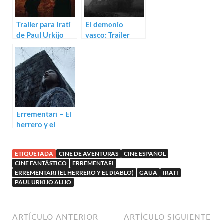
Trailer para Irati
El demonio
de Paul Urkijo
vasco: Trailer
Alijo
para Dar-Dar de
Paul Urkijo Alijo
Errementari – El
herrero y el
diablo (Paul
Urkijo Alijo)
ETIQUETADA
CINE DE AVENTURAS
CINE ESPAÑOL
CINE FANTÁSTICO
ERREMENTARI
ERREMENTARI (EL HERRERO Y EL DIABLO)
GAUA
IRATI
PAUL URKIJO ALIJO
ARTÍCULO ANTERIOR
ARTÍCULO SIGUIENTE