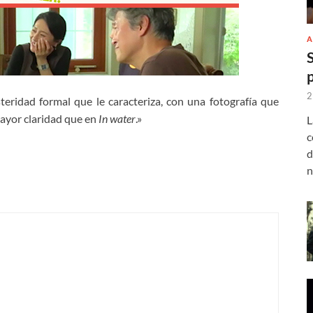
A
2
eridad formal que le caracteriza, con una fotografía que
mayor claridad que en
In water
.»
L
c
d
n