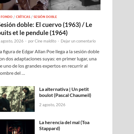
 FONDO
/
CRÍTICAS
/
SESIÓN DOBLE
Sesión doble: El cuervo (1963) / Le
puits et le pendule (1964)
 agosto, 2026
-
por
Cine maldito
-
Dejar un comentario
a figura de Edgar Allan Poe llega a la sesión doble
on dos adaptaciones suyas: en primer lugar, una
e uno de los grandes expertos en recurrir al
ombre del …
La alternativa | Un petit
boulot (Pascal Chaumeil)
2 agosto, 2026
La herencia del mal (Toa
Stappard)