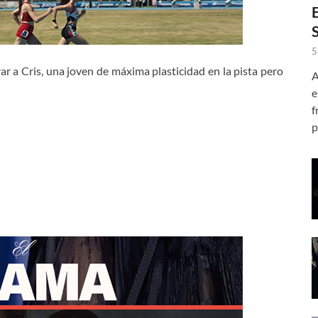
5
ar a Cris, una joven de máxima plasticidad en la pista pero
A
e
f
p