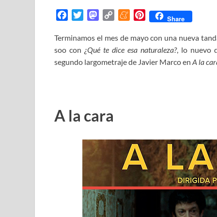
F
T
M
C
M
P
Share
a
w
a
o
e
i
Terminamos el mes de mayo con una nueva tanda 
c
i
s
p
n
n
soo con
e
t
¿Qué te dice esa naturaleza?
t
y
e
t
, lo nuevo 
b
t
o
L
a
e
segundo largometraje de Javier Marco en
A la car
o
e
d
i
m
r
o
r
o
n
e
e
k
n
k
s
t
A la cara