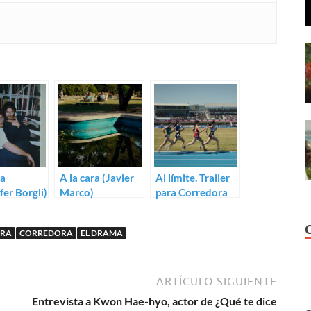
ma
A la cara (Javier
Al límite. Trailer
fer Borgli)
Marco)
para Corredora
ARA
CORREDORA
EL DRAMA
ARTÍCULO SIGUIENTE
Entrevista a Kwon Hae-hyo, actor de ¿Qué te dice