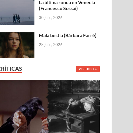
La última ronda en Venecia
(Francesco Sossai)
30 julio, 2026
Mala bestia (Bàrbara Farré)
28 julio, 2026
CRÍTICAS
VER TODO