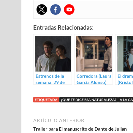
Entradas Relacionadas:
Estrenos de la
Corredora (Laura
El dra
semana: 29 de
García Alonso)
(Kristof
mayo (2026)
ETIQUETADA
¿QUÉ TE DICE ESA NATURALEZA?
A LA C
ARTÍCULO ANTERIOR
Trailer para El manuscrito de Dante de Julian