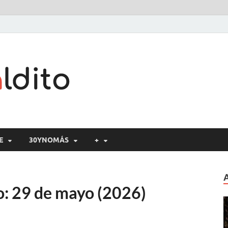
Cine maldito
E
30YNOMÁS
+
o: 29 de mayo (2026)