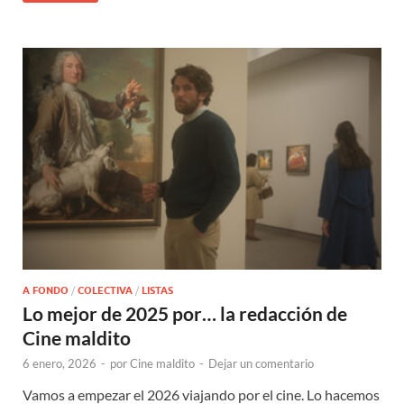
A FONDO
/
COLECTIVA
/
LISTAS
Lo mejor de 2025 por… la redacción de
Cine maldito
6 enero, 2026
-
por
Cine maldito
-
Dejar un comentario
Vamos a empezar el 2026 viajando por el cine. Lo hacemos