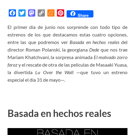
F
T
M
C
M
P
Share
a
w
a
o
e
i
El primer día de junio nos sorprende con todo tipo de
c
i
s
p
n
n
estrenos de los que destacamos estas cuatro opciones,
e
t
t
y
e
t
b
t
o
L
a
e
entre las que podremos ver
Basada en hechos reales
del
o
e
d
i
m
r
director Roman Polanski, la georgiana
Dede
que nos trae
o
r
o
n
e
e
Mariam Khatchvani, la sorpresa animada
El malvado zorro
k
n
k
s
feroz
y el rescate de otra de las películas de Masaaki Yuasa,
t
la divertida
Lu Over the Wall
—que tuvo un estreno
especial el día 31 de mayo—.
Basada en hechos reales