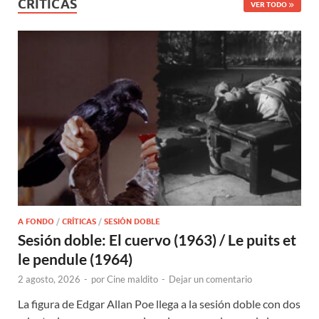
CRÍTICAS
VER TODO
A FONDO
/
CRÍTICAS
/
SESIÓN DOBLE
Sesión doble: El cuervo (1963) / Le puits et
le pendule (1964)
2 agosto, 2026
-
por
Cine maldito
-
Dejar un comentario
La figura de Edgar Allan Poe llega a la sesión doble con dos