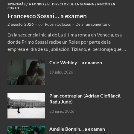
30YNOMÁS
/
A FONDO
/
EL DIRECTOR DE LA SEMANA
/
RINCÓN EN
CORTO
Francesco Sossai… a examen
2 agosto, 2026
-
por
Rubén Collazos
-
Dejar un comentario
En la secuencia inicial de La última ronda en Venecia, esa
donde Primo Sossai recibe un Rolex por parte de la
empresa el día de su jubilación, Tiziano, el personaje que …
Cole Webley… a examen
19 julio, 2026
Plan contraplan (Adrian Cioflâncã,
Radu Jude)
20 junio, 2026
Amélie Bonnin… a examen