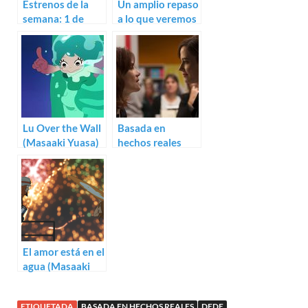
Estrenos de la
Un amplio repaso
semana: 1 de
a lo que veremos
junio (2018)
en el D’A 2018
Lu Over the Wall
Basada en
(Masaaki Yuasa)
hechos reales
(Roman Polanski)
El amor está en el
agua (Masaaki
Yuasa)
ETIQUETADA
BASADA EN HECHOS REALES
DEDE