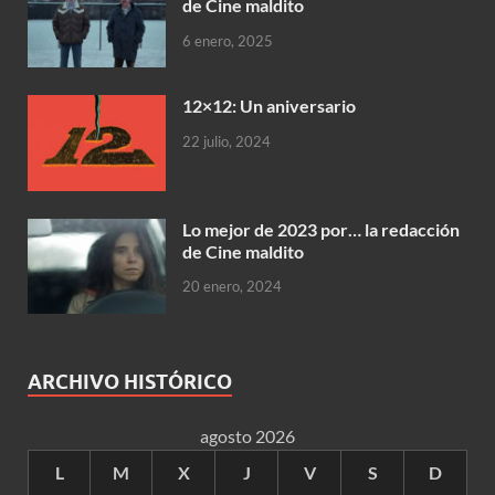
de Cine maldito
6 enero, 2025
12×12: Un aniversario
22 julio, 2024
Lo mejor de 2023 por… la redacción
de Cine maldito
20 enero, 2024
ARCHIVO HISTÓRICO
agosto 2026
L
M
X
J
V
S
D