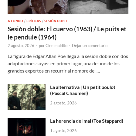
A FONDO
/
CRÍTICAS
/
SESIÓN DOBLE
Sesión doble: El cuervo (1963) / Le puits et
le pendule (1964)
2 agosto, 2026
-
por
Cine maldito
-
Dejar un comentario
La figura de Edgar Allan Poe llega a la sesión doble con dos
adaptaciones suyas: en primer lugar, una de uno de los
grandes expertos en recurrir al nombre del …
La alternativa | Un petit boulot
(Pascal Chaumeil)
2 agosto, 2026
La herencia del mal (Toa Stappard)
1 agosto, 2026