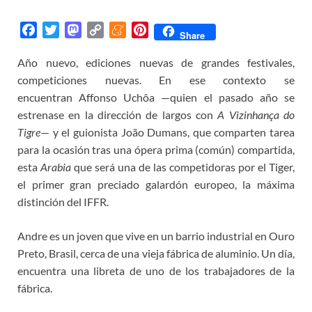
F
T
M
C
M
P
Share
a
w
a
o
e
i
Año nuevo, ediciones nuevas de grandes festivales,
c
i
s
p
n
n
competiciones nuevas. En ese contexto se
e
t
t
y
e
t
b
t
o
L
a
e
encuentran Affonso Uchôa —quien el pasado año se
o
e
d
i
m
r
estrenase en la dirección de largos con
A Vizinhança do
o
r
o
n
e
e
Tigre
— y el guionista João Dumans, que comparten tarea
k
n
k
s
para la ocasión tras una ópera prima (común) compartida,
t
esta
Arabia
que será una de las competidoras por el Tiger,
el primer gran preciado galardón europeo, la máxima
distinción del IFFR.
Andre es un joven que vive en un barrio industrial en Ouro
Preto, Brasil, cerca de una vieja fábrica de aluminio. Un día,
encuentra una libreta de uno de los trabajadores de la
fábrica.