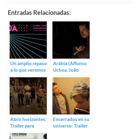
Entradas Relacionadas:
Un amplio repaso
Arábia (Affonso
a lo que veremos
Uchoa, João
en el D’A 2018
Dumans)
Abrir horizontes:
Encerrados en su
Trailer para
universo: Trailer
Corpo elétrico
de Beira-Mar