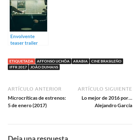
Envolvente
teaser trailer
para Leste oeste
ETIQUETADA
AFFONSO UCHÔA
ARABIA
CINE BRASILEÑO
IFFR 2017
JOÃO DUMANS
ARTÍCULO ANTERIOR
ARTÍCULO SIGUIENTE
Microcríticas de estrenos:
Lo mejor de 2016 por…
5 de enero (2017)
Alejandro García
Deja una respuesta