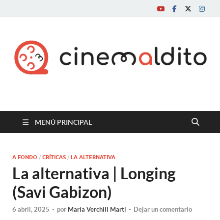
Cine maldito
MENÚ PRINCIPAL
A FONDO
/
CRÍTICAS
/
LA ALTERNATIVA
La alternativa | Longing
(Savi Gabizon)
6 abril, 2025
-
por
María Verchili Martí
-
Dejar un comentario