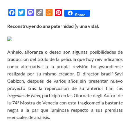
F
T
M
C
M
P
Share
a
w
a
o
e
i
Reconstruyendo una paternidad (y una vida).
c
i
s
p
n
n
e
t
t
y
e
t
b
t
o
L
a
e
o
e
d
i
m
r
Anhelo, añoranza o deseo son algunas posibilidades de
o
r
o
n
e
e
traducción del título de la película que hoy reivindicamos
k
n
k
s
como alternativa a la propia revisión hollywoodiense
t
realizada por su mismo creador. El director israelí Savi
Gabizon, después de varios años sin presentar nuevo
proyecto tras la repercusión de su anterior film
Las
tragedias de Nina
, participó en las Giornate degli Autori de
la 74ª Mostra de Venecia con esta tragicomedia bastante
negra a la par que luminosa respecto a sus premisas
esenciales de análisis.