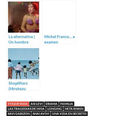
(Alekséi
trailer de Longing
Balabánov)
La alternativa |
Michel Franco… a
Un hombre
examen
llamado Flor de
Otoño (Pedro
Olea)
Shoplifters
(Hirokazu
Koreeda)
ETIQUETADA
ASI LEVI
DRAMA
FAMILIA
LAS TRAGEDIAS DE NINA
LONGING
NETA RISKIN
SAVI GABIZON
SHAI AVIVI
UNA VIDA EN SECRETO