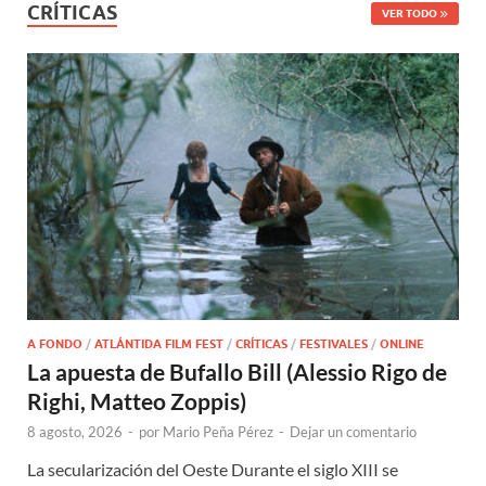
CRÍTICAS
VER TODO
A FONDO
/
ATLÁNTIDA FILM FEST
/
CRÍTICAS
/
FESTIVALES
/
ONLINE
La apuesta de Bufallo Bill (Alessio Rigo de
Righi, Matteo Zoppis)
8 agosto, 2026
-
por
Mario Peña Pérez
-
Dejar un comentario
La secularización del Oeste Durante el siglo XIII se