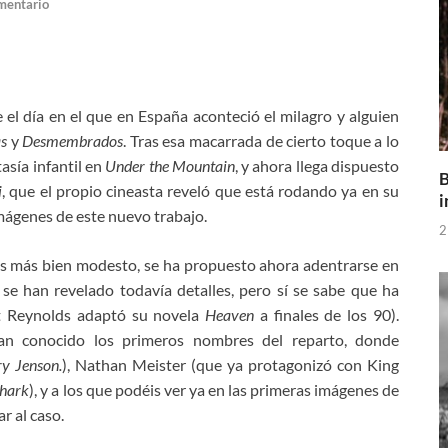
mentario
el día en el que en España aconteció el milagro y alguien
as
y
Desmembrados
. Tras esa macarrada de cierto toque a lo
asía infantil en
Under the Mountain
, y ahora llega dispuesto
B
i
, que el propio cineasta reveló que está rodando ya en su
i
mágenes de este nuevo trabajo.
2
es más bien modesto, se ha propuesto ahora adentrarse en
 se han revelado todavía detalles, pero sí se sabe que ha
tt Reynolds adaptó su novela
Heaven
a finales de los 90).
n conocido los primeros nombres del reparto, donde
ry Jenson.
), Nathan Meister (que ya protagonizó con King
Shark
), y a los que podéis ver ya en las primeras imágenes de
r al caso.