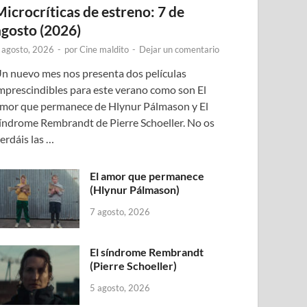
Microcríticas de estreno: 7 de
agosto (2026)
 agosto, 2026
-
por
Cine maldito
-
Dejar un comentario
n nuevo mes nos presenta dos películas
mprescindibles para este verano como son El
mor que permanece de Hlynur Pálmason y El
índrome Rembrandt de Pierre Schoeller. No os
erdáis las …
El amor que permanece
(Hlynur Pálmason)
7 agosto, 2026
El síndrome Rembrandt
(Pierre Schoeller)
5 agosto, 2026