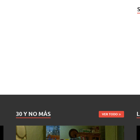
30 Y NO MÁS
L
VER TODO