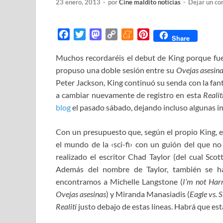
23 enero, 2013
-
por
Cine maldito noticias
-
Dejar un co
F
T
M
C
M
P
Share
a
w
a
o
e
i
Muchos recordaréis el debut de King porque fue 
c
i
s
p
n
n
propuso una doble sesión entre su
e
t
t
y
e
t
Ovejas asesin
b
t
o
L
a
e
Peter Jackson, King continuó su senda con la fant
o
e
d
i
m
r
a cambiar nuevamente de registro en esta
Realit
o
r
o
n
e
e
blog
el pasado sábado, dejando incluso algunas i
k
n
k
s
t
Con un presupuesto que, según el propio King, 
el mundo de la ‹sci-fi› con un guión del que no
realizado el escritor Chad Taylor (del cual Sco
Además del nombre de Taylor, también se ha
encontramos a Michelle Langstone (
I’m not Har
Ovejas asesinas
) y Miranda Manasiadis (
Eagle vs. 
Realiti
justo debajo de estas líneas. Habrá que esta