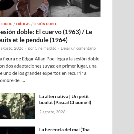
 FONDO
/
CRÍTICAS
/
SESIÓN DOBLE
Sesión doble: El cuervo (1963) / Le
puits et le pendule (1964)
 agosto, 2026
-
por
Cine maldito
-
Dejar un comentario
a figura de Edgar Allan Poe llega a la sesión doble
on dos adaptaciones suyas: en primer lugar, una
e uno de los grandes expertos en recurrir al
ombre del …
La alternativa | Un petit
boulot (Pascal Chaumeil)
2 agosto, 2026
La herencia del mal (Toa