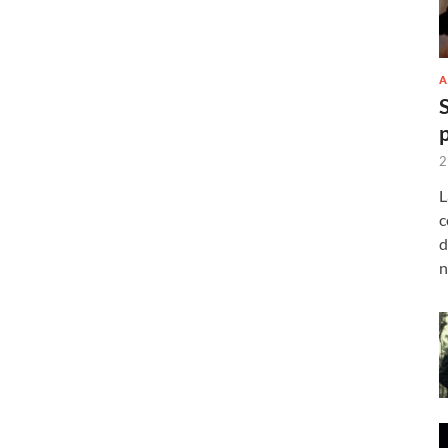
A
2
L
c
d
n