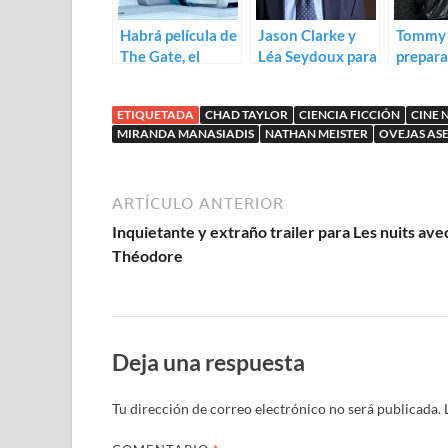
Habrá película de
Jason Clarke y
Tommy 
The Gate, el
Léa Seydoux para
prepar
genial corto de
The Lobster de
Happen
Matt Westrup
Lanthimos
Monda
ETIQUETADA
CHAD TAYLOR
CIENCIA FICCIÓN
CINE 
MIRANDA MANASIADIS
NATHAN MEISTER
OVEJAS AS
ARTÍCULO ANTERIOR
Inquietante y extraño trailer para Les nuits ave
Théodore
Deja una respuesta
Tu dirección de correo electrónico no será publicada.