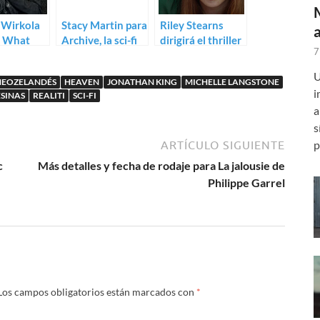
Wirkola
Stacy Martin para
Riley Stearns
a What
Archive, la sci-fi
dirigirá el thriller
7
ed to
de Gavin Rothery
sci-fi Dual
y?
U
NEOZELANDÉS
HEAVEN
JONATHAN KING
MICHELLE LANGSTONE
i
ESINAS
REALITI
SCI-FI
a
s
p
ARTÍCULO SIGUIENTE
c
Más detalles y fecha de rodaje para La jalousie de
Philippe Garrel
Los campos obligatorios están marcados con
*