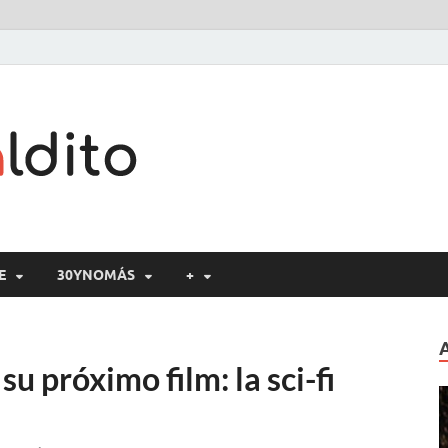
Cine maldito
E
30YNOMÁS
+
u próximo film: la sci-fi