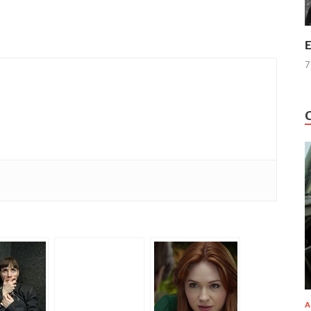
E
7
A