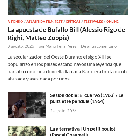
A FONDO
/
ATLÁNTIDA FILM FEST
/
CRÍTICAS
/
FESTIVALES
/
ONLINE
La apuesta de Bufallo Bill (Alessio Rigo de
Righi, Matteo Zoppis)
8 agosto, 2026
-
por
Mario Peña Pérez
-
Dejar un comentario
La secularización del Oeste Durante el siglo XIII se
popularizó en los países escandinavos una leyenda que
narraba cómo una doncella llamada Karin era brutalmente
abusada y asesinada por unos …
Sesión doble: El cuervo (1963) / Le
puits et le pendule (1964)
2 agosto, 2026
La alternativa | Un petit boulot
(Pascal Chaumeil)