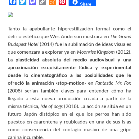
F
T
M
C
M
P
Share
a
w
a
o
e
i
c
i
s
p
n
n
e
t
t
y
e
t
Tanto la apabullante hiperestilización formal como el
b
t
o
L
a
e
delirio estético que Wes Anderson mostrara en
The Grand
o
e
d
i
m
r
Budapest Hotel
(2014) fue la sublimación de ideas visuales
o
r
o
n
e
e
que comenzara a explorar ya en
Moonrise Kingdom
(2012).
k
n
k
s
La plasticidad
absoluta del medio
audiovisual
y
una
t
aproximación exquisitamente lúdica y experimental
desde lo cinematográfico
a
las posibilidades que le
ofreció la animación ‹
stop-motion›
en
Fantastic Mr. Fox
(2008) serían también claves para entender cómo ha
llegado a esta nueva producción creada a partir de la
misma técnica,
Isle of dogs
(2018). La acción se sitúa en un
futuro Japón distópico en el que los perros han sido
puestos en cuarentena y reubicados en una de sus islas
como consecuencia del contagio masivo de una gripe
canina incurable.