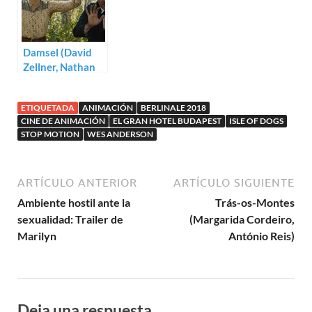
Damsel (David
Zellner, Nathan
Zellner)
ETIQUETADA
ANIMACIÓN
BERLINALE 2018
CINE DE ANIMACIÓN
EL GRAN HOTEL BUDAPEST
ISLE OF DOGS
STOP MOTION
WES ANDERSON
ARTÍCULO ANTERIOR
ARTÍCULO SIGUIENTE
Ambiente hostil ante la
Trás-os-Montes
sexualidad: Trailer de
(Margarida Cordeiro,
Marilyn
António Reis)
Deja una respuesta