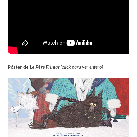
Póster de
Le Père
Frimas
(click para ver entero)