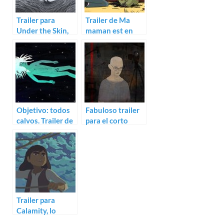
Trailer para
Trailer de Ma
Under the Skin,
maman est en
The Bark de
Amérique, elle a
Franck Dion
rencontré
Buffalo Bill
Objetivo: todos
Fabuloso trailer
calvos. Trailer de
para el corto
Le futur sera
animado
chauve
Souvenir
Souvenir
Trailer para
Calamity, lo
nuevo de Rémi