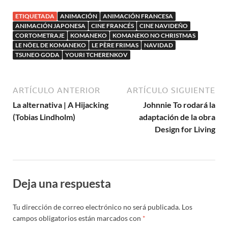
Chayé
ETIQUETADA
ANIMACIÓN
ANIMACIÓN FRANCESA
ANIMACIÓN JAPONESA
CINE FRANCÉS
CINE NAVIDEÑO
CORTOMETRAJE
KOMANEKO
KOMANEKO NO CHRISTMAS
LE NÖEL DE KOMANEKO
LE PÈRE FRIMAS
NAVIDAD
TSUNEO GODA
YOURI TCHERENKOV
ARTÍCULO ANTERIOR
ARTÍCULO SIGUIENTE
La alternativa | A Hijacking
Johnnie To rodará la
(Tobias Lindholm)
adaptación de la obra
Design for Living
Deja una respuesta
Tu dirección de correo electrónico no será publicada.
Los
campos obligatorios están marcados con
*