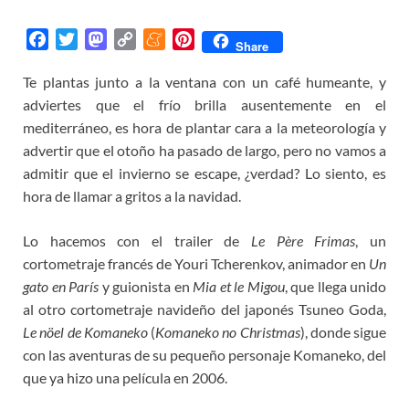
F
T
M
C
M
P
Share
a
w
a
o
e
i
Te plantas junto a la ventana con un café humeante, y
c
i
s
p
n
n
adviertes que el frío brilla ausentemente en el
e
t
t
y
e
t
b
t
o
L
a
e
mediterráneo, es hora de plantar cara a la meteorología y
o
e
d
i
m
r
advertir que el otoño ha pasado de largo, pero no vamos a
o
r
o
n
e
e
admitir que el invierno se escape, ¿verdad? Lo siento, es
k
n
k
s
hora de llamar a gritos a la navidad.
t
Lo hacemos con el trailer de
Le Père Frimas
, un
cortometraje francés de Youri Tcherenkov, animador en
Un
gato en París
y guionista en
Mia et le Migou
, que llega unido
al otro cortometraje navideño del japonés Tsuneo Goda,
Le nöel de Komaneko
(
Komaneko no Christmas
), donde sigue
con las aventuras de su pequeño personaje Komaneko, del
que ya hizo una película en 2006.