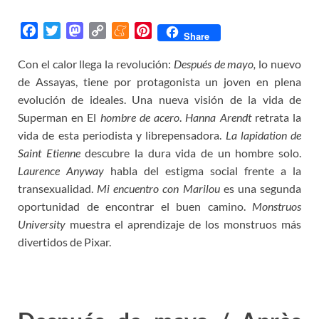
F
T
M
C
M
P
Share
a
w
a
o
e
i
Con el calor llega la revolución:
Después de mayo,
lo nuevo
c
i
s
p
n
n
de Assayas, tiene por protagonista un joven en plena
e
t
t
y
e
t
b
t
o
L
a
e
evolución de ideales. Una nueva visión de la vida de
o
e
d
i
m
r
Superman en El
hombre de acero
.
Hanna Arendt
retrata la
o
r
o
n
e
e
vida de esta periodista y librepensadora.
La lapidation de
k
n
k
s
Saint Etienne
descubre la dura vida de un hombre solo.
t
Laurence Anyway
habla del estigma social frente a la
transexualidad.
Mi encuentro con Marilou
es una segunda
oportunidad de encontrar el buen camino.
Monstruos
University
muestra el aprendizaje de los monstruos más
divertidos de Pixar.