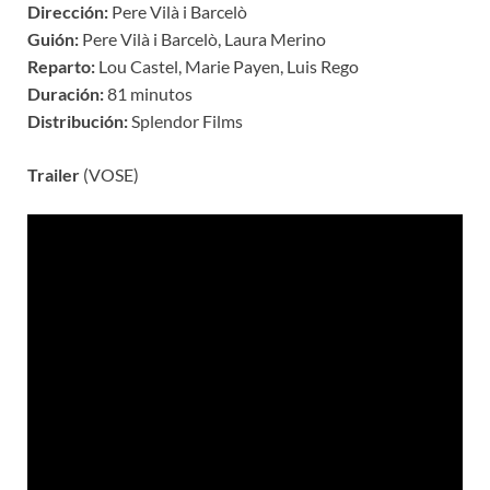
Dirección:
Pere Vilà i Barcelò
Guión:
Pere Vilà i Barcelò, Laura Merino
Reparto:
Lou Castel, Marie Payen, Luis Rego
Duración:
81 minutos
Distribución:
Splendor Films
Trailer
(VOSE)