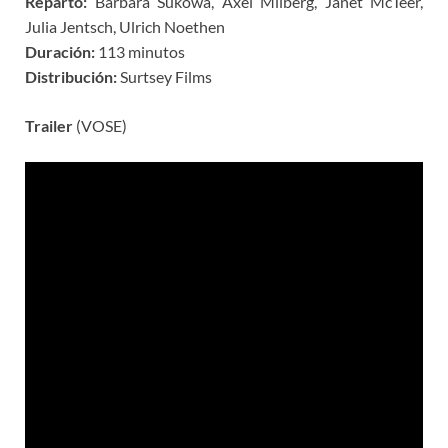
Reparto:
Barbara Sukowa, Axel Milberg, Janet McTeer,
Julia Jentsch, Ulrich Noethen
Duración:
113 minutos
Distribución:
Surtsey Films
Trailer
(VOSE)