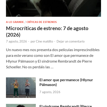
A LO GRANDE
/
CRÍTICAS DE ESTRENOS
Microcríticas de estreno: 7 de agosto
(2026)
7 agosto, 2026
-
por
Cine maldito
-
Dejar un comentario
Un nuevo mes nos presenta dos películas imprescindibles
para este verano como son El amor que permanece de
Hlynur Pálmason y El síndrome Rembrandt de Pierre
Schoeller. No os perdáis las …
El amor que permanece (Hlynur
Pálmason)
7 agosto, 2026
El síndrome Rembrandt (Pierre