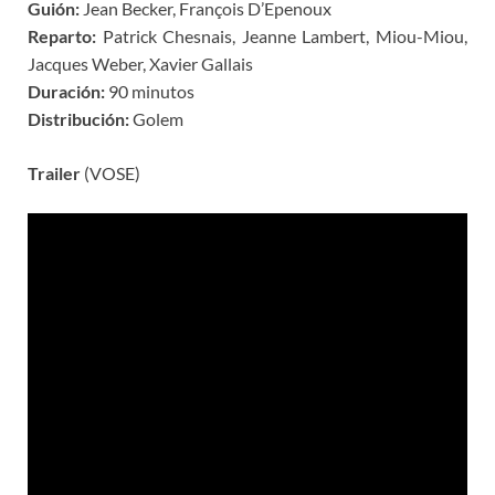
Guión:
Jean Becker, François D’Epenoux
Reparto:
Patrick Chesnais, Jeanne Lambert, Miou-Miou,
Jacques Weber, Xavier Gallais
Duración:
90 minutos
Distribución:
Golem
Trailer
(VOSE)