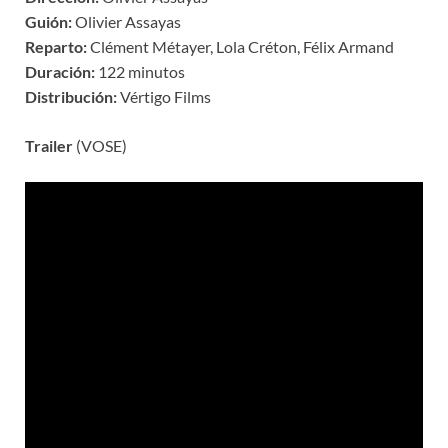
Guión:
Olivier Assayas
Reparto:
Clément Métayer, Lola Créton, Félix Armand
Duración:
122 minutos
Distribución:
Vértigo Films
Trailer
(VOSE)