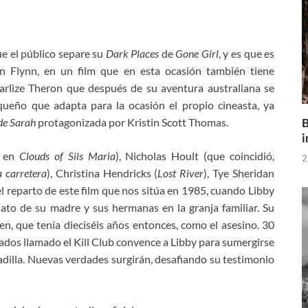
ue el público separe su
Dark Places
de
Gone Girl
, y es que es
an Flynn, en un film que en esta ocasión también tiene
rlize Theron que después de su aventura australiana se
eño que adapta para la ocasión el propio cineasta, ya
B
 de Sarah
protagonizada por Kristin Scott Thomas.
i
o en
Clouds of Sils Maria
), Nicholas Hoult (que coincidió,
2
 carretera
), Christina Hendricks (
Lost River
), Tye Sheridan
l reparto de este film que nos sitúa en 1985, cuando Libby
ato de su madre y sus hermanas en la granja familiar. Su
en, que tenía dieciséis años entonces, como el asesino. 30
ados llamado el Kill Club convence a Libby para sumergirse
dilla. Nuevas verdades surgirán, desafiando su testimonio