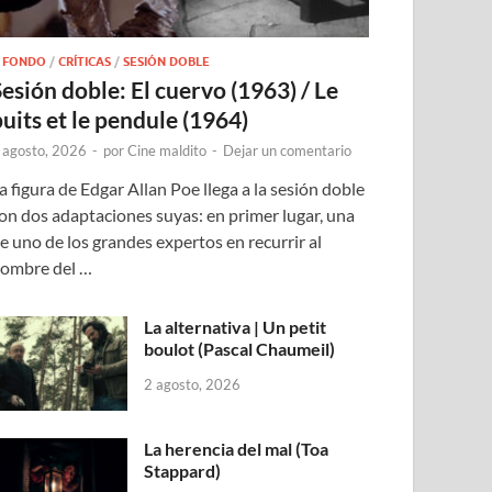
 FONDO
/
CRÍTICAS
/
SESIÓN DOBLE
Sesión doble: El cuervo (1963) / Le
puits et le pendule (1964)
 agosto, 2026
-
por
Cine maldito
-
Dejar un comentario
a figura de Edgar Allan Poe llega a la sesión doble
on dos adaptaciones suyas: en primer lugar, una
e uno de los grandes expertos en recurrir al
ombre del …
La alternativa | Un petit
boulot (Pascal Chaumeil)
2 agosto, 2026
La herencia del mal (Toa
Stappard)