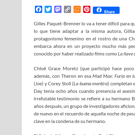
F
T
M
C
M
P
Share
a
w
a
o
e
i
Gilles Paquet-Brenner lo va a tener difícil para q
c
i
s
p
n
n
lo que tiene adaptar a la misma autora,
e
t
t
y
e
t
Gilli
b
t
o
L
a
e
protagonismo femenino en el rostro de una Cha
o
e
d
i
m
r
embarca ahora en un proyecto mucho más pequ
o
r
o
n
e
e
conocido por haber realizado films como
La llave
k
n
k
s
t
Chloë Grace Moretz (que participó hace poc
además, con Theron en esa
Mad Max: Furia en la
(
Joe
) y Corey Stoll (
La buena mentira
) completan e
Day tenía ocho años cuando presencia el asesin
irrefutable testimonio se refiere a su hermano B
años después, un grupo de investigadores aficion
de nuevo en el recuerdo de aquella noche de pesa
clave en la condena de su hermano.