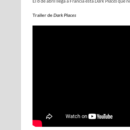
El 8 de abril llega a Francia esta
Dark Places
que nos
Trailer de
Dark Places