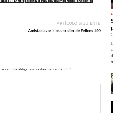
PAQUET-BRENNER
GILLIAN FLYNN
INTRIGA
NICHOLAS HOULT
A
ARTÍCULO SIGUIENTE
Amistad avariciosa: trailer de Felices 140
2
L
c
d
n
Los campos obligatorios están marcados con
*