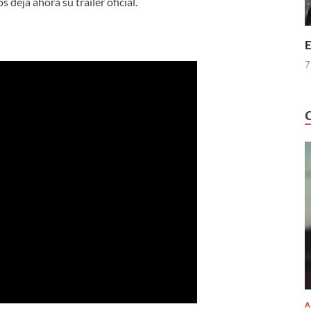
 deja ahora su trailer oficial.
E
7
A