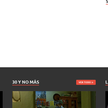
30 Y NO MÁS
L
VER TODO