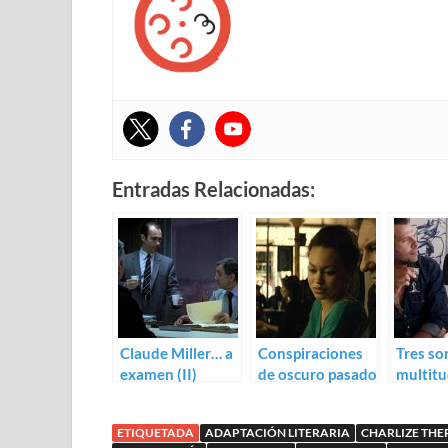
Entradas Relacionadas:
Claude Miller… a
Conspiraciones
Tres so
examen (II)
de oscuro pasado
multitu
en el trailer de La
intrigas
marque des
de Tris
ETIQUETADA
ADAPTACIÓN LITERARIA
CHARLIZE TH
anges