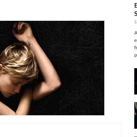
5
A
e
f
p