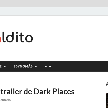
Cine maldito
E
30YNOMÁS
+
 trailer de Dark Places
mentario