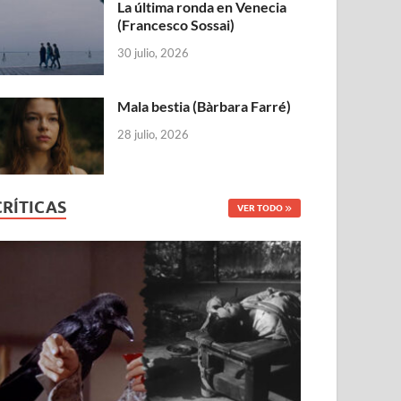
La última ronda en Venecia
(Francesco Sossai)
30 julio, 2026
Mala bestia (Bàrbara Farré)
28 julio, 2026
CRÍTICAS
VER TODO