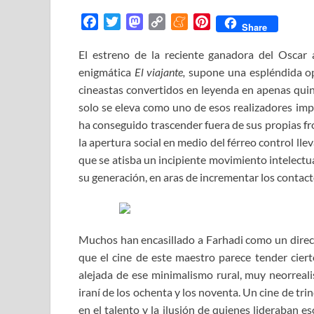
F
T
M
C
M
P
Share
a
w
a
o
e
i
El estreno de la reciente ganadora del Oscar a
c
i
s
p
n
n
enigmática
e
t
El viajante,
t
y
e
supone una espléndida op
t
b
t
o
L
a
e
cineastas convertidos en leyenda en apenas quin
o
e
d
i
m
r
solo se eleva como uno de esos realizadores impe
o
r
o
n
e
e
ha conseguido trascender fuera de sus propias fr
k
n
k
s
la apertura social en medio del férreo control ll
t
que se atisba un incipiente movimiento intelectua
su generación, en aras de incrementar los contact
Muchos han encasillado a Farhadi como un director
que el cine de este maestro parece tender cier
alejada de ese minimalismo rural, muy neorrealis
iraní de los ochenta y los noventa. Un cine de t
en el talento y la ilusión de quienes lideraban e