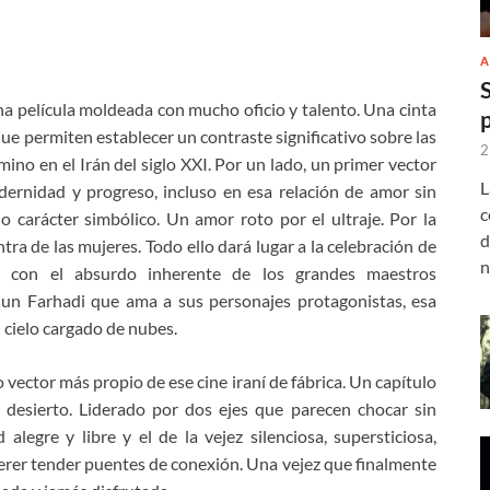
A
na película moldeada con mucho oficio y talento. Una cinta
ue permiten establecer un contraste significativo sobre las
2
ino en el Irán del siglo XXI. Por un lado, un primer vector
L
rnidad y progreso, incluso en esa relación de amor sin
c
carácter simbólico. Un amor roto por el ultraje. Por la
d
ntra de las mujeres. Todo ello dará lugar a la celebración de
n
a con el absurdo inherente de los grandes maestros
 un Farhadi que ama a sus personajes protagonistas, esa
 cielo cargado de nubes.
vector más propio de ese cine iraní de fábrica. Un capítulo
l desierto. Liderado por dos ejes que parecen chocar sin
alegre y libre y el de la vejez silenciosa, supersticiosa,
erer tender puentes de conexión. Una vejez que finalmente