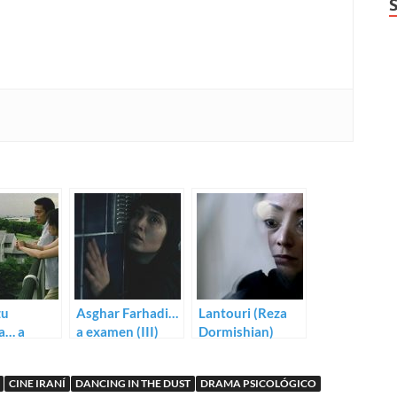
zu
Asghar Farhadi…
Lantouri (Reza
a… a
a examen (III)
Dormishian)
(III)
CINE IRANÍ
DANCING IN THE DUST
DRAMA PSICOLÓGICO