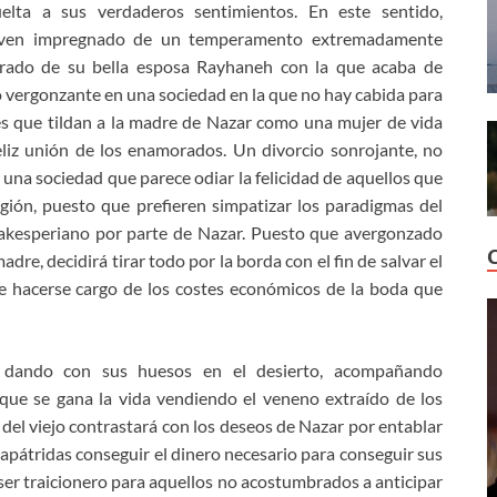
lta a sus verdaderos sentimientos. En este sentido,
joven impregnado de un temperamento extremadamente
rado de su bella esposa Rayhaneh con la que acaba de
 vergonzante en una sociedad en la que no hay cabida para
s que tildan a la madre de Nazar como una mujer de vida
feliz unión de los enamorados. Un divorcio sonrojante, no
na sociedad que parece odiar la felicidad de aquellos que
ligión, puesto que prefieren simpatizar los paradigmas del
hakesperiano por parte de Nazar. Puesto que avergonzado
dre, decidirá tirar todo por la borda con el fin de salvar el
e hacerse cargo de los costes económicos de la boda que
á dando con sus huesos en el desierto, acompañando
que se gana la vida vendiendo el veneno extraído de los
la del viejo contrastará con los deseos de Nazar por entablar
apátridas conseguir el dinero necesario para conseguir sus
e ser traicionero para aquellos no acostumbrados a anticipar