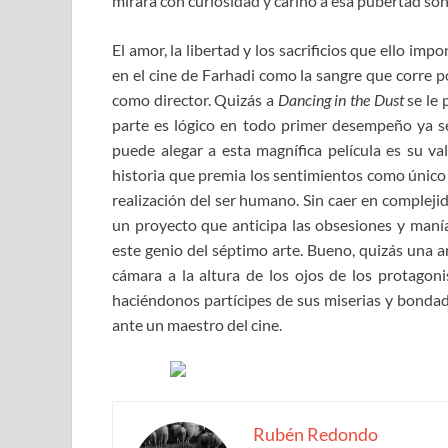
mirará con curiosidad y cariño a esa pubertad soñ
El amor, la libertad y los sacrificios que ello im
en el cine de Farhadi como la sangre que corre p
como director. Quizás a
Dancing in the Dust
se le
parte es lógico en todo primer desempeño ya se
puede alegar a esta magnífica película es su va
historia que premia los sentimientos como único 
realización del ser humano. Sin caer en complejid
un proyecto que anticipa las obsesiones y maní
este genio del séptimo arte. Bueno, quizás una ar
cámara a la altura de los ojos de los protagon
haciéndonos partícipes de sus miserias y bonda
ante un maestro del cine.
Rubén Redondo