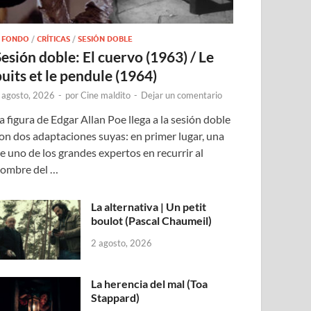
 FONDO
/
CRÍTICAS
/
SESIÓN DOBLE
Sesión doble: El cuervo (1963) / Le
puits et le pendule (1964)
 agosto, 2026
-
por
Cine maldito
-
Dejar un comentario
a figura de Edgar Allan Poe llega a la sesión doble
on dos adaptaciones suyas: en primer lugar, una
e uno de los grandes expertos en recurrir al
ombre del …
La alternativa | Un petit
boulot (Pascal Chaumeil)
2 agosto, 2026
La herencia del mal (Toa
Stappard)