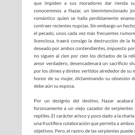
que impiden a sus moradores dar rienda sue
conoceremos a Nazar, un bienintencionado 
romántico quien se halla perdidamente enamo
contraer recientes nupcias. Sin embargo un hecho
el pecado, unos cada vez más frecuentes rumore
licenciosa, traerá consigo la destrucción de la 
deseado por ambos contendientes, impuesto por u
no siguen al cien por cien los dictados de la re
amor verdadero, desencadenará un sacrificio s
por los dimes y diretes vertidos alrededor de su ma
honor de su mujer, dictaminando su obsesión d
debe aún su esposa.
Por un designio del destino, Nazar acabar
forzosamente a un viejo cazador de serpientes 
reptiles. El carácter arisco y poco dado a la char
una fructífera colaboración que permita a ambos 
objetivos. Pero, el rastro de las serpientes pued