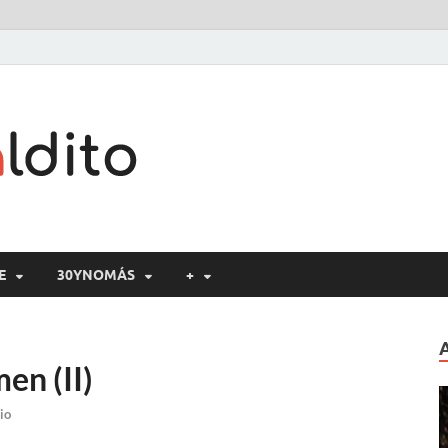
Cine maldito
E
30YNOMÁS
+
en (II)
io