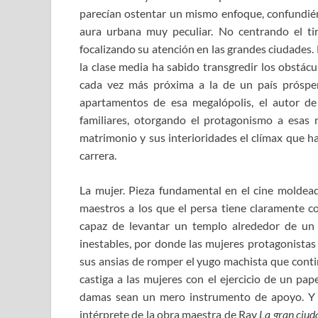
parecían ostentar un mismo enfoque, confundié
aura urbana muy peculiar. No centrando el tir
focalizando su atención en las grandes ciudades.
la clase media ha sabido transgredir los obstácu
cada vez más próxima a la de un país próspe
apartamentos de esa megalópolis, el autor d
familiares, otorgando el protagonismo a esas 
matrimonio y sus interioridades el clímax que 
carrera.
La mujer. Pieza fundamental en el cine moldeado
maestros a los que el persa tiene claramente c
capaz de levantar un templo alrededor de un 
inestables, por donde las mujeres protagonista
sus ansias de romper el yugo machista que conti
castiga a las mujeres con el ejercicio de un p
damas sean un mero instrumento de apoyo. Y 
intérprete de la obra maestra de Ray
La gran ciud