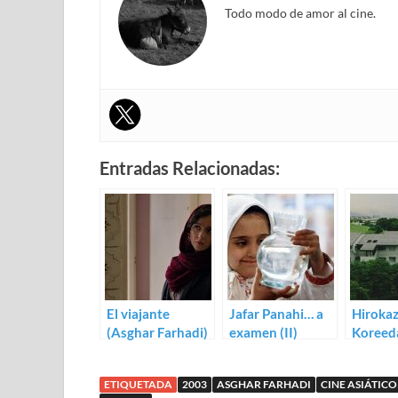
Todo modo de amor al cine.
Entradas Relacionadas:
El viajante
Jafar Panahi… a
Hiroka
(Asghar Farhadi)
examen (II)
Koreed
examen 
ETIQUETADA
2003
ASGHAR FARHADI
CINE ASIÁTICO