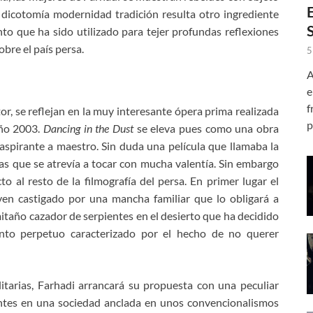
dicotomía modernidad tradición resulta otro ingrediente
to que ha sido utilizado para tejer profundas reflexiones
obre el país persa.
5
A
e
f
r, se reflejan en la muy interesante ópera prima realizada
p
año 2003.
Dancing in the Dust
se eleva pues como una obra
n aspirante a maestro. Sin duda una película que llamaba la
mas que se atrevía a tocar con mucha valentía. Sin embargo
 al resto de la filmografía del persa. En primer lugar el
en castigado por una mancha familiar que lo obligará a
mitaño cazador de serpientes en el desierto que ha decidido
nto perpetuo caracterizado por el hecho de no querer
itarias, Farhadi arrancará su propuesta con una peculiar
sentes en una sociedad anclada en unos convencionalismos