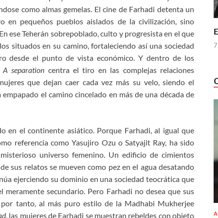
ndose como almas gemelas. El cine de Farhadi detenta un
o en pequeños pueblos aislados de la civilización, sino
E
 En ese Teherán sobrepoblado, culto y progresista en el que
los situados en su camino, fortaleciendo así una sociedad
7
ro desde el punto de vista económico. Y dentro de los
e
A separation
centra el tiro en las complejas relaciones
mujeres que dejan caer cada vez más su velo, siendo el
ha empapado el camino cincelado en más de una década de
 en el continente asiático. Porque Farhadi, al igual que
omo referencia como Yasujiro Ozu o Satyajit Ray, ha sido
misterioso universo femenino. Un edificio de cimientos
s de sus relatos se mueven como pez en el agua desatando
núa ejerciendo su dominio en una sociedad teocrática que
apel meramente secundario. Pero Farhadi no desea que sus
por tanto, al más puro estilo de la Madhabi Mukherjee
A
ad
, las mujeres de Farhadi se muestran rebeldes con objeto