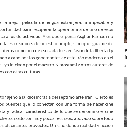
 la mejor película de lengua extranjera, la impecable y
ortunidad para recuperar la ópera prima de uno de esos
ce años de actividad. Y es que el persa Asghar Farhadi no
riales creadores de un estilo propio, sino que igualmente
B
onteras como uno de esos adalides en favor de la libertad y
i
evado a cabo por los gobernantes de este Irán moderno en el
l, ya iniciado por el maestro Kiarostami y otros autores de
2
os con otras culturas.
 ajeno a la idiosincrasia del séptimo arte iraní. Cierto es
tos puentes que lo conectan con una forma de hacer cine
ta y radical, característico de lo que se denominó el cine
rincheras, izado con muy pocos recursos, apoyado sobre todo
sos alucinantes proyectos. Un cine donde realidad y ficción