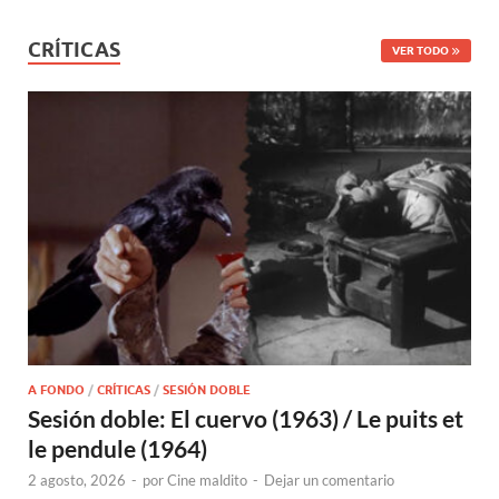
CRÍTICAS
VER TODO
A FONDO
/
CRÍTICAS
/
SESIÓN DOBLE
Sesión doble: El cuervo (1963) / Le puits et
le pendule (1964)
2 agosto, 2026
-
por
Cine maldito
-
Dejar un comentario