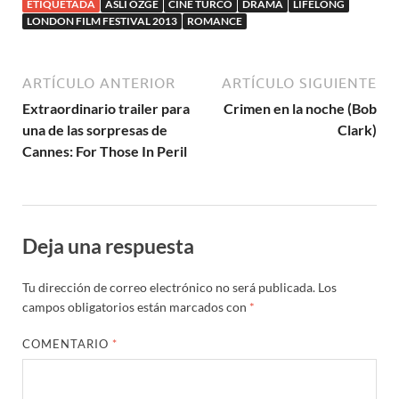
ETIQUETADA
ASLI ÖZGE
CINE TURCO
DRAMA
LIFELONG
LONDON FILM FESTIVAL 2013
ROMANCE
ARTÍCULO ANTERIOR
ARTÍCULO SIGUIENTE
Extraordinario trailer para
Crimen en la noche (Bob
una de las sorpresas de
Clark)
Cannes: For Those In Peril
Deja una respuesta
Tu dirección de correo electrónico no será publicada.
Los
campos obligatorios están marcados con
*
COMENTARIO
*