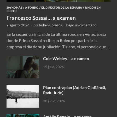
30YNOMÁS
/
A FONDO
/
EL DIRECTOR DE LA SEMANA
/
RINCÓN EN
CORTO
Francesco Sossai… a examen
2 agosto, 2026
-
por
Rubén Collazos
-
Dejar un comentario
En la secuencia inicial de La última ronda en Venecia, esa
donde Primo Sossai recibe un Rolex por parte de la
empresa el día de su jubilación, Tiziano, el personaje que …
Cole Webley… a examen
19 julio, 2026
Plan contraplan (Adrian Cioflâncã,
Radu Jude)
20 junio, 2026
Amélie Bonnin… a examen