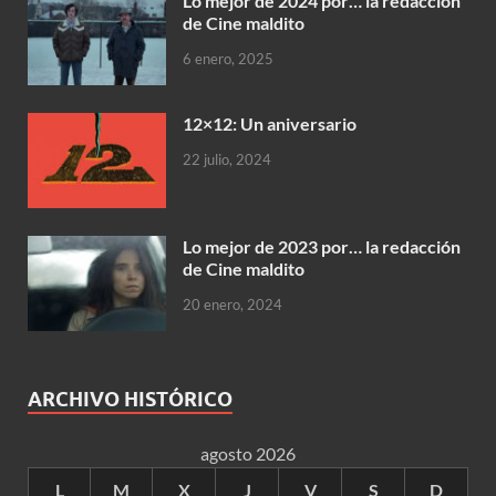
Lo mejor de 2024 por… la redacción
de Cine maldito
6 enero, 2025
12×12: Un aniversario
22 julio, 2024
Lo mejor de 2023 por… la redacción
de Cine maldito
20 enero, 2024
ARCHIVO HISTÓRICO
agosto 2026
L
M
X
J
V
S
D