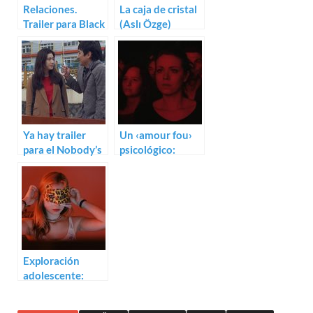
Relaciones.
La caja de cristal
Trailer para Black
(Aslı Özge)
Box
Ya hay trailer
Un ‹amour fou›
para el Nobody’s
psicológico:
Daughter
Trailer de Ma
Haewon de Hong
folie
Sang-soo
Exploración
adolescente:
Trailer de
Lovecut