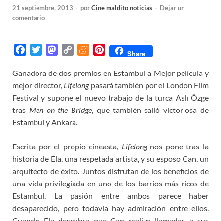
21 septiembre, 2013
-
por
Cine maldito noticias
-
Dejar un
comentario
F
T
M
C
M
P
Share
a
w
a
o
e
i
Ganadora de dos premios en Estambul a Mejor película y
c
i
s
p
n
n
mejor director,
e
t
t
Lifelong
y
pasará también por el London Film
e
t
b
t
o
L
a
e
Festival y supone el nuevo trabajo de la turca Aslı Özge
o
e
d
i
m
r
tras
Men on the Bridge
, que también salió victoriosa de
o
r
o
n
e
e
Estambul y Ankara.
k
n
k
s
t
Escrita por el propio cineasta,
Lifelong
nos pone tras la
historia de Ela, una respetada artista, y su esposo Can, un
arquitecto de éxito. Juntos disfrutan de los beneficios de
una vida privilegiada en uno de los barrios más ricos de
Estambul. La pasión entre ambos parece haber
desaparecido, pero todavía hay admiración entre ellos.
Cuando Ela descubra que Can realiza llamadas a sus