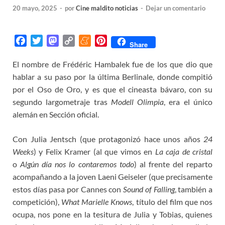
20 mayo, 2025
-
por
Cine maldito noticias
-
Dejar un comentario
F
T
M
C
M
P
Share
a
w
a
o
e
i
El nombre de Frédéric Hambalek fue de los que dio que
c
i
s
p
n
n
hablar a su paso por la última Berlinale, donde compitió
e
t
t
y
e
t
b
t
o
L
a
e
por el Oso de Oro, y es que el cineasta bávaro, con su
o
e
d
i
m
r
segundo largometraje tras
Modell Olimpia
, era el único
o
r
o
n
e
e
alemán en Sección oficial.
k
n
k
s
t
Con Julia Jentsch (que protagonizó hace unos años
24
Weeks
) y Felix Kramer (al que vimos en
La caja de cristal
o
Algún día nos lo contaremos todo
) al frente del reparto
acompañando a la joven Laeni Geiseler (que precisamente
estos días pasa por Cannes con
Sound of Falling
, también a
competición),
What Marielle Knows
, título del film que nos
ocupa, nos pone en la tesitura de Julia y Tobias, quienes