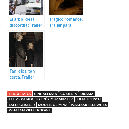
El árbol de la
Trágico romance.
discordia: Trailer
Trailer para
para Concerned
Someday We’ll
Citizen
Tell Each Other
Everything
Tan lejos, tan
cerca. Trailer
subtitulado para
Sound of Falling
ETIQUETADA
CINE ALEMÁN
COMEDIA
DRAMA
FELIX KRAMER
FRÉDÉRIC HAMBALEK
JULIA JENTSCH
LAENI GEISELER
MODELL OLIMPIA
WAS MARIELLE WEISS
WHAT MARIELLE KNOWS