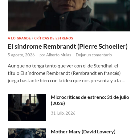
A LO GRANDE
/
CRÍTICAS DE ESTRENOS
El síndrome Rembrandt (Pierre Schoeller)
5 agosto, 2026
-
por
Alberto Mulas
-
Dejar un comentario
Aunque no tenga tanto que ver con el de Stendhal, el
título El síndrome Rembrandt (Rembrandt en francés)
juega bastante bien con la idea que nos presenta y a la …
Microcríticas de estreno: 31 de julio
(2026)
31 julio, 2026
Mother Mary (David Lowery)