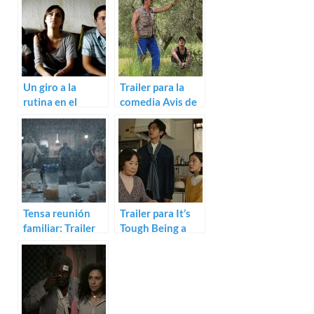
Un giro a la
Trailer para la
rutina en el
comedia Avis de
trailer para
Mistral de Rose
Amaneceres
Bosch con Jean
oxidados
Reno
Tensa reunión
Trailer para It’s
familiar: Trailer
Tough Being a
de Préjudice
Family de Yôji
Yamada