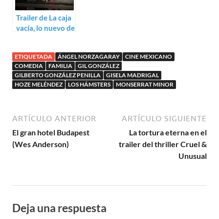
Trailer de La caja
vacía, lo nuevo de
Claudia Sainte-
Luce
ETIQUETADA
ÁNGEL NORZAGARAY
CINE MEXICANO
COMEDIA
FAMILIA
GIL GONZÁLEZ
GILBERTO GONZÁLEZ PENILLA
GISELA MADRIGAL
HOZE MELÉNDEZ
LOS HÁMSTERS
MONSERRAT MINOR
ARTÍCULO ANTERIOR
ARTÍCULO SIGUIENTE
El gran hotel Budapest
La tortura eterna en el
(Wes Anderson)
trailer del thriller Cruel &
Unusual
Deja una respuesta