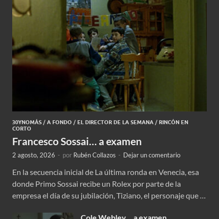
30YNOMÁS
/
A FONDO
/
EL DIRECTOR DE LA SEMANA
/
RINCÓN EN
CORTO
Francesco Sossai… a examen
2 agosto, 2026
-
por
Rubén Collazos
-
Dejar un comentario
En la secuencia inicial de La última ronda en Venecia, esa
donde Primo Sossai recibe un Rolex por parte de la
empresa el día de su jubilación, Tiziano, el personaje que …
Cole Webley… a examen