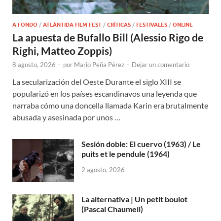
A FONDO
/
ATLÁNTIDA FILM FEST
/
CRÍTICAS
/
FESTIVALES
/
ONLINE
La apuesta de Bufallo Bill (Alessio Rigo de
Righi, Matteo Zoppis)
8 agosto, 2026
-
por
Mario Peña Pérez
-
Dejar un comentario
La secularización del Oeste Durante el siglo XIII se
popularizó en los países escandinavos una leyenda que
narraba cómo una doncella llamada Karin era brutalmente
abusada y asesinada por unos …
Sesión doble: El cuervo (1963) / Le
puits et le pendule (1964)
2 agosto, 2026
La alternativa | Un petit boulot
(Pascal Chaumeil)