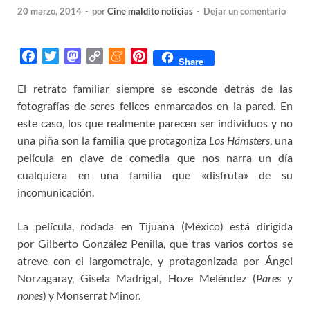
20 marzo, 2014
-
por
Cine maldito noticias
-
Dejar un comentario
F
T
M
C
M
P
Share
a
w
a
o
e
i
El retrato familiar siempre se esconde detrás de las
c
i
s
p
n
n
fotografías de seres felices enmarcados en la pared. En
e
t
t
y
e
t
b
t
o
L
a
e
este caso, los que realmente parecen ser individuos y no
o
e
d
i
m
r
una piña son la familia que protagoniza
Los Hámsters
, una
o
r
o
n
e
e
película en clave de comedia que nos narra un día
k
n
k
s
cualquiera en una familia que «disfruta» de su
t
incomunicación.
La película, rodada en Tijuana (México) está dirigida
por Gilberto González Penilla, que tras varios cortos se
atreve con el largometraje, y protagonizada por Ángel
Norzagaray, Gisela Madrigal, Hoze Meléndez (
Pares y
nones
) y Monserrat Minor.