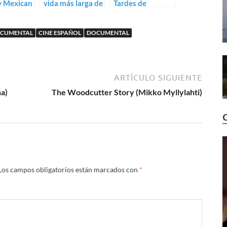
y Mexican
vida más larga de
Tardes de
 de Nuria
David Valero
soledad de
z
Albert Serra
OCUMENTAL
CINE ESPAÑOL
DOCUMENTAL
ARTÍCULO SIGUIENTE
na)
The Woodcutter Story (Mikko Myllylahti)
Los campos obligatorios están marcados con
*