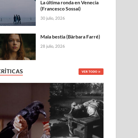
La última ronda en Venecia
(Francesco Sossai)
30 julio, 2026
Mala bestia (Bàrbara Farré)
28 julio, 2026
CRÍTICAS
VER TODO