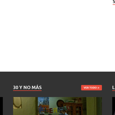
30 Y NO MÁS
L
VER TODO