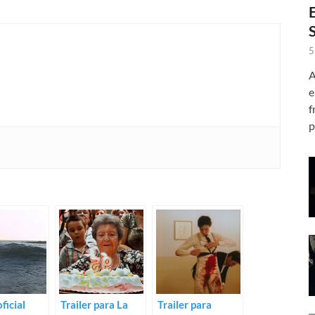
5
A
e
f
p
oficial
Trailer para La
Trailer para