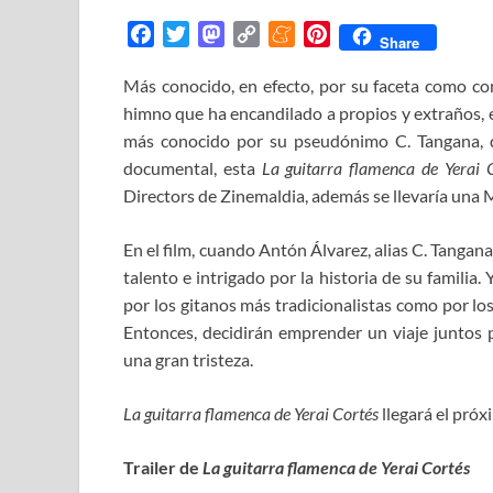
F
T
M
C
M
P
Share
a
w
a
o
e
i
Más conocido, en efecto, por su faceta como co
c
i
s
p
n
n
himno que ha encandilado a propios y extraños, e
e
t
t
y
e
t
b
t
o
L
a
e
más conocido por su pseudónimo C. Tangana, 
o
e
d
i
m
r
documental, esta
La guitarra flamenca de Yerai 
o
r
o
n
e
e
Directors de Zinemaldia, además se llevaría una 
k
n
k
s
t
En el film, cuando Antón Álvarez, alias C. Tangana
talento e intrigado por la historia de su familia.
por los gitanos más tradicionalistas como por los
Entonces, decidirán emprender un viaje juntos 
una gran tristeza.
La guitarra flamenca de Yerai Cortés
llegará el próx
Trailer de
La guitarra flamenca de Yerai Cortés