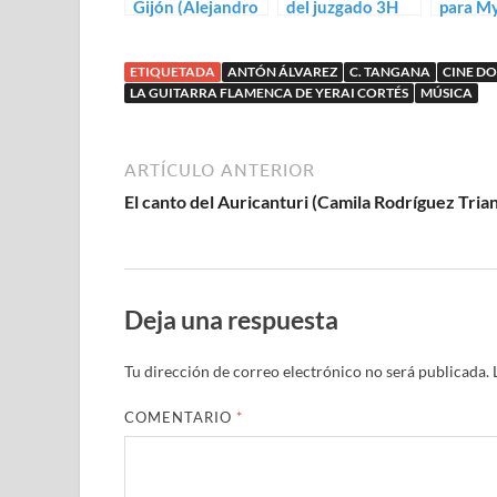
Gijón (Alejandro
del juzgado 3H
para M
Nafría)
de Antonio
Bretzel
Méndez Esparza
Giméne
ETIQUETADA
ANTÓN ÁLVAREZ
C. TANGANA
CINE D
LA GUITARRA FLAMENCA DE YERAI CORTÉS
MÚSICA
ARTÍCULO ANTERIOR
El canto del Auricanturi (Camila Rodríguez Tria
Deja una respuesta
Tu dirección de correo electrónico no será publicada.
COMENTARIO
*