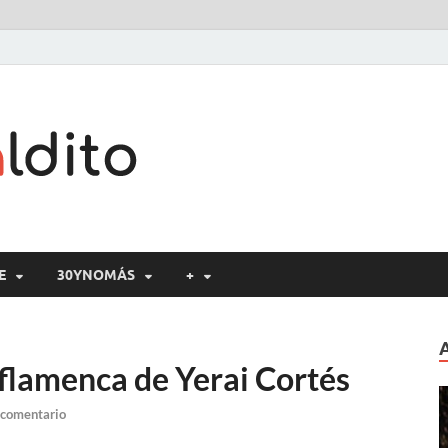
Cine maldito
E
30YNOMÁS
+
 flamenca de Yerai Cortés
 comentario