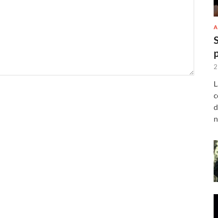
A
2
L
c
d
n