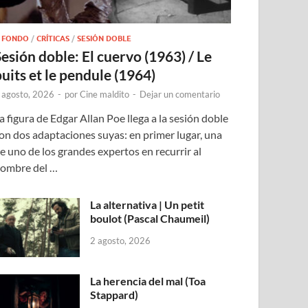
 FONDO
/
CRÍTICAS
/
SESIÓN DOBLE
Sesión doble: El cuervo (1963) / Le
puits et le pendule (1964)
 agosto, 2026
-
por
Cine maldito
-
Dejar un comentario
a figura de Edgar Allan Poe llega a la sesión doble
on dos adaptaciones suyas: en primer lugar, una
e uno de los grandes expertos en recurrir al
ombre del …
La alternativa | Un petit
boulot (Pascal Chaumeil)
2 agosto, 2026
La herencia del mal (Toa
Stappard)