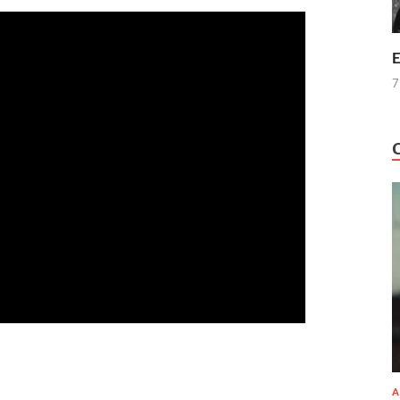
E
7
A