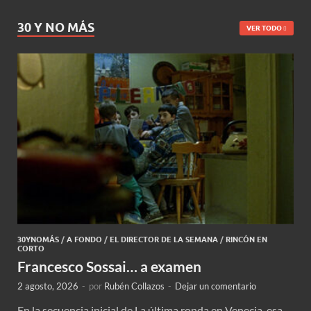
30 Y NO MÁS
VER TODO
30YNOMÁS
/
A FONDO
/
EL DIRECTOR DE LA SEMANA
/
RINCÓN EN
CORTO
Francesco Sossai… a examen
2 agosto, 2026
-
por
Rubén Collazos
-
Dejar un comentario
En la secuencia inicial de La última ronda en Venecia, esa