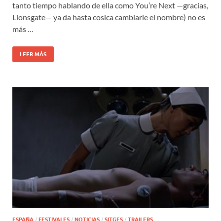
tanto tiempo hablando de ella como You’re Next —gracias,
Lionsgate— ya da hasta cosica cambiarle el nombre) no es
más …
LEER MÁS
ESPAÑA
/
FESTIVALES
/
NOTICIAS
/
SITGES
/
TRAILERS