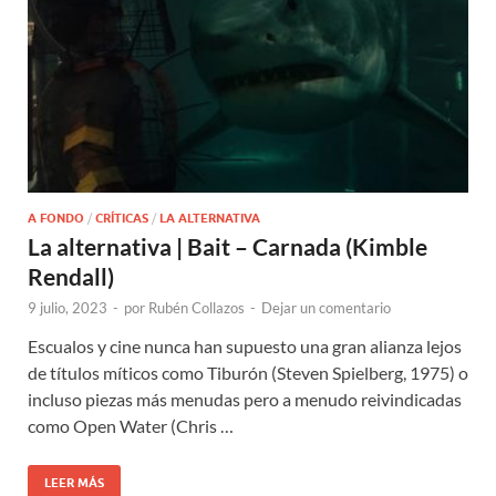
A FONDO
/
CRÍTICAS
/
LA ALTERNATIVA
La alternativa | Bait – Carnada (Kimble
Rendall)
9 julio, 2023
-
por
Rubén Collazos
-
Dejar un comentario
Escualos y cine nunca han supuesto una gran alianza lejos
de títulos míticos como Tiburón (Steven Spielberg, 1975) o
incluso piezas más menudas pero a menudo reivindicadas
como Open Water (Chris …
LEER MÁS