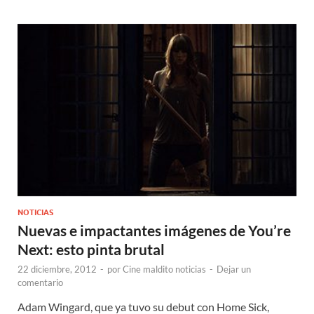
NOTICIAS
Nuevas e impactantes imágenes de You’re
Next: esto pinta brutal
22 diciembre, 2012
-
por
Cine maldito noticias
-
Dejar un
comentario
Adam Wingard, que ya tuvo su debut con Home Sick,