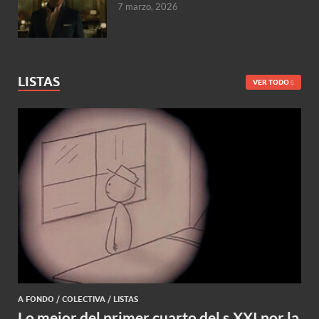
7 marzo, 2026
LISTAS
VER TODO
A FONDO
/
COLECTIVA
/
LISTAS
Lo mejor del primer cuarto del s.XXI por la