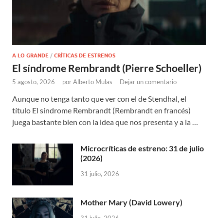
A LO GRANDE
/
CRÍTICAS DE ESTRENOS
El síndrome Rembrandt (Pierre Schoeller)
5 agosto, 2026
-
por
Alberto Mulas
-
Dejar un comentario
Aunque no tenga tanto que ver con el de Stendhal, el
título El síndrome Rembrandt (Rembrandt en francés)
juega bastante bien con la idea que nos presenta y a la …
Microcríticas de estreno: 31 de julio
(2026)
31 julio, 2026
Mother Mary (David Lowery)
31 julio, 2026