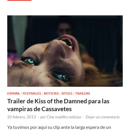
ESPAÑA
/
FESTIVALES
/
NOTICIAS
/
SITGES
/
TRAILERS
Trailer de Kiss of the Damned para las
vampiras de Cassavetes
20 febrero, 2013
-
por
Cine maldito noticias
-
Dejar un comentario
Ya tuvimos por aquí su clip ante la larga espera de un