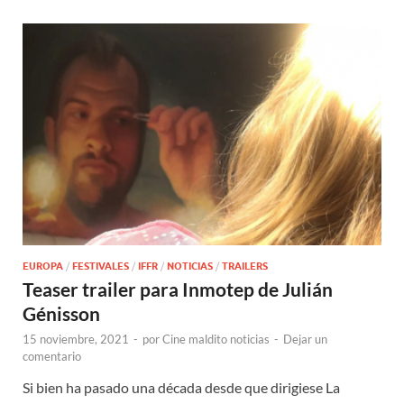
EUROPA
/
FESTIVALES
/
IFFR
/
NOTICIAS
/
TRAILERS
Teaser trailer para Inmotep de Julián
Génisson
15 noviembre, 2021
-
por
Cine maldito noticias
-
Dejar un
comentario
Si bien ha pasado una década desde que dirigiese La