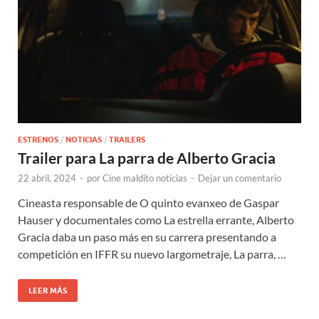
ESTRENOS
/
NOTICIAS
/
TRAILERS
Trailer para La parra de Alberto Gracia
22 abril, 2024
-
por
Cine maldito noticias
-
Dejar un comentario
Cineasta responsable de O quinto evanxeo de Gaspar
Hauser y documentales como La estrella errante, Alberto
Gracia daba un paso más en su carrera presentando a
competición en IFFR su nuevo largometraje, La parra, …
LEER MÁS