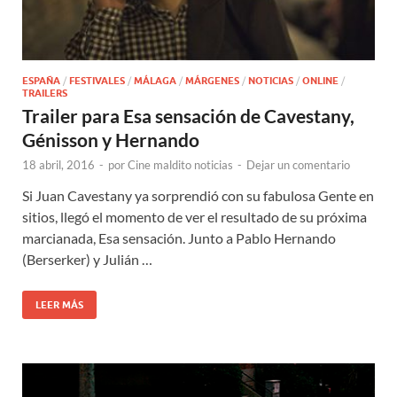
ESPAÑA
/
FESTIVALES
/
MÁLAGA
/
MÁRGENES
/
NOTICIAS
/
ONLINE
/
TRAILERS
Trailer para Esa sensación de Cavestany,
Génisson y Hernando
18 abril, 2016
-
por
Cine maldito noticias
-
Dejar un comentario
Si Juan Cavestany ya sorprendió con su fabulosa Gente en
sitios, llegó el momento de ver el resultado de su próxima
marcianada, Esa sensación. Junto a Pablo Hernando
(Berserker) y Julián …
LEER MÁS