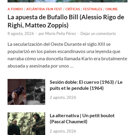
A FONDO
/
ATLÁNTIDA FILM FEST
/
CRÍTICAS
/
FESTIVALES
/
ONLINE
La apuesta de Bufallo Bill (Alessio Rigo de
Righi, Matteo Zoppis)
8 agosto, 2026
-
por
Mario Peña Pérez
-
Dejar un comentario
La secularización del Oeste Durante el siglo XIII se
popularizó en los países escandinavos una leyenda que
narraba cómo una doncella llamada Karin era brutalmente
abusada y asesinada por unos …
Sesión doble: El cuervo (1963) / Le
puits et le pendule (1964)
2 agosto, 2026
La alternativa | Un petit boulot
(Pascal Chaumeil)
2 agosto, 2026