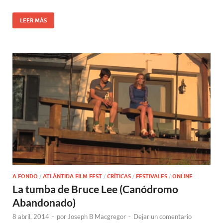
LEER MÁS
A FONDO
/
ATLÁNTIDA FILM FEST
/
CRÍTICAS
/
FESTIVALES
/
ONLINE
La tumba de Bruce Lee (Canódromo
Abandonado)
8 abril, 2014
-
por
Joseph B Macgregor
-
Dejar un comentario