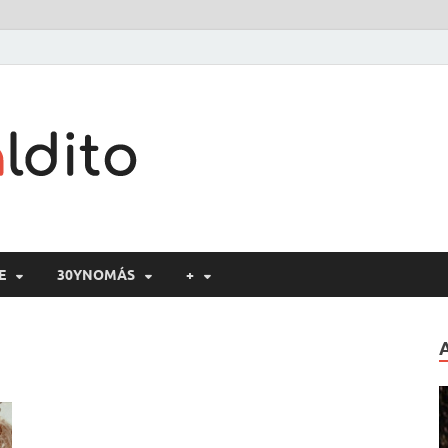
Cine maldito
E
30YNOMÁS
+