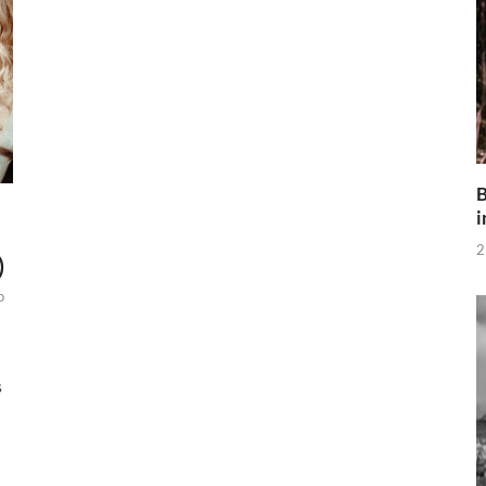
B
i
2
)
o
s