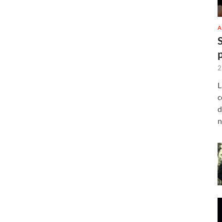
A
2
L
c
d
n