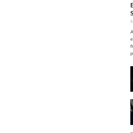
5
A
e
f
p