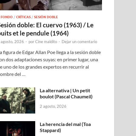
 FONDO
/
CRÍTICAS
/
SESIÓN DOBLE
Sesión doble: El cuervo (1963) / Le
puits et le pendule (1964)
 agosto, 2026
-
por
Cine maldito
-
Dejar un comentario
a figura de Edgar Allan Poe llega a la sesión doble
on dos adaptaciones suyas: en primer lugar, una
e uno de los grandes expertos en recurrir al
ombre del …
La alternativa | Un petit
boulot (Pascal Chaumeil)
2 agosto, 2026
La herencia del mal (Toa
Stappard)