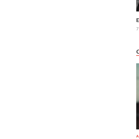
E
7
A