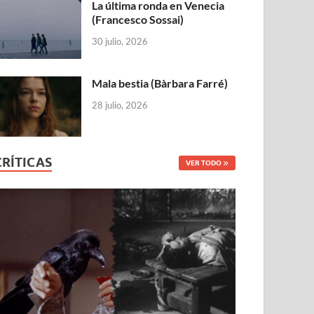
La última ronda en Venecia
(Francesco Sossai)
30 julio, 2026
Mala bestia (Bàrbara Farré)
28 julio, 2026
CRÍTICAS
VER TODO