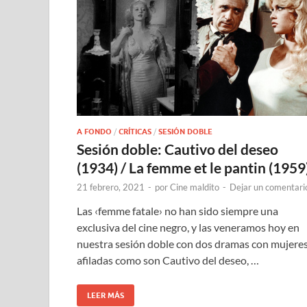
A FONDO
/
CRÍTICAS
/
SESIÓN DOBLE
Sesión doble: Cautivo del deseo
(1934) / La femme et le pantin (1959
21 febrero, 2021
-
por
Cine maldito
-
Dejar un comentari
Las ‹femme fatale› no han sido siempre una
exclusiva del cine negro, y las veneramos hoy en
nuestra sesión doble con dos dramas con mujere
afiladas como son Cautivo del deseo, …
LEER MÁS