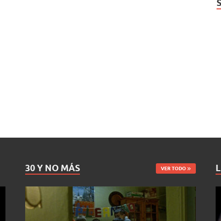
30 Y NO MÁS
L
VER TODO