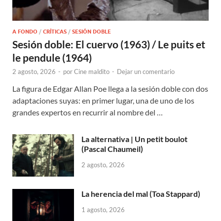
A FONDO
/
CRÍTICAS
/
SESIÓN DOBLE
Sesión doble: El cuervo (1963) / Le puits et
le pendule (1964)
2 agosto, 2026
-
por
Cine maldito
-
Dejar un comentario
La figura de Edgar Allan Poe llega a la sesión doble con dos
adaptaciones suyas: en primer lugar, una de uno de los
grandes expertos en recurrir al nombre del …
La alternativa | Un petit boulot
(Pascal Chaumeil)
2 agosto, 2026
La herencia del mal (Toa Stappard)
1 agosto, 2026