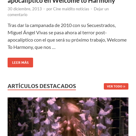
apocalíptico en Welcome to Harmony
30 diciembre, 2013
-
por
Cine maldito noticias
-
Dejar un
comentario
Tras dar la campanada de 2010 con su Secuestrados,
Miguel Ángel Vivas se pasa ahora al terror post-
apocalíptico con el que será su próximo trabajo, Welcome
To Harmony, que nos …
LEER MÁS
ARTÍCULOS DESTACADOS
VER TODO