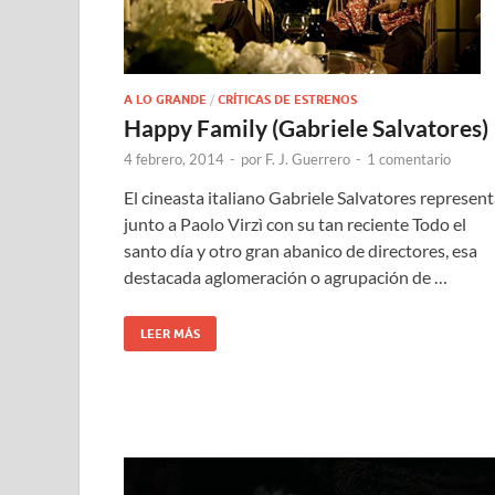
A LO GRANDE
/
CRÍTICAS DE ESTRENOS
Happy Family (Gabriele Salvatores)
4 febrero, 2014
-
por
F. J. Guerrero
-
1 comentario
El cineasta italiano Gabriele Salvatores represent
junto a Paolo Virzì con su tan reciente Todo el
santo día y otro gran abanico de directores, esa
destacada aglomeración o agrupación de …
LEER MÁS