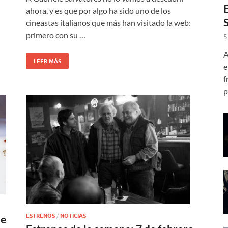
ahora, y es que por algo ha sido uno de los
cineastas italianos que más han visitado la web:
primero con su …
5
A
LEER MÁS
e
f
p
ESTRENOS
/
NOTICIAS
le