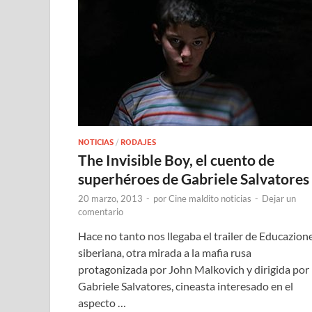
NOTICIAS
/
RODAJES
The Invisible Boy, el cuento de
superhéroes de Gabriele Salvatores
20 marzo, 2013
-
por
Cine maldito noticias
-
Dejar un
comentario
Hace no tanto nos llegaba el trailer de Educazion
siberiana, otra mirada a la mafia rusa
protagonizada por John Malkovich y dirigida por
Gabriele Salvatores, cineasta interesado en el
aspecto …