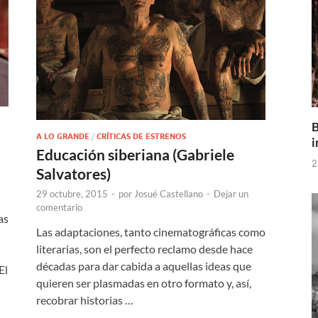
B
A LO GRANDE
/
CRÍTICAS DE ESTRENOS
i
Educación siberiana (Gabriele
2
Salvatores)
29 octubre, 2015
-
por
Josué Castellano
-
Dejar un
comentario
as
Las adaptaciones, tanto cinematográficas como
literarias, son el perfecto reclamo desde hace
décadas para dar cabida a aquellas ideas que
El
quieren ser plasmadas en otro formato y, así,
recobrar historias …