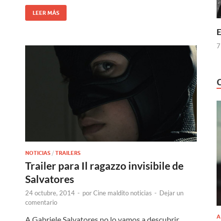
LEER MÁS
E
7
NOTICIAS
/
TRAILERS
Trailer para Il ragazzo invisibile de
Salvatores
24 octubre, 2014
-
por
Cine maldito noticias
-
Dejar un
comentario
A
A Gabriele Salvatores no lo vamos a descubrir