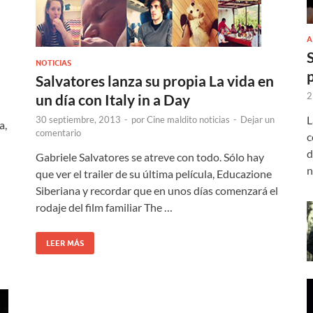
A
NOTICIAS
Salvatores lanza su propia La vida en
2
un día con Italy in a Day
L
30 septiembre, 2013
-
por
Cine maldito noticias
-
Dejar un
a,
comentario
c
d
Gabriele Salvatores se atreve con todo. Sólo hay
n
que ver el trailer de su última película, Educazione
Siberiana y recordar que en unos días comenzará el
rodaje del film familiar The …
LEER MÁS