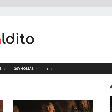
Cine maldito
E
30YNOMÁS
+