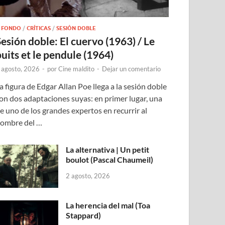
 FONDO
/
CRÍTICAS
/
SESIÓN DOBLE
Sesión doble: El cuervo (1963) / Le
puits et le pendule (1964)
 agosto, 2026
-
por
Cine maldito
-
Dejar un comentario
a figura de Edgar Allan Poe llega a la sesión doble
on dos adaptaciones suyas: en primer lugar, una
e uno de los grandes expertos en recurrir al
ombre del …
La alternativa | Un petit
boulot (Pascal Chaumeil)
2 agosto, 2026
La herencia del mal (Toa
Stappard)