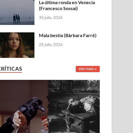
La última ronda en Venecia
(Francesco Sossai)
30 julio, 2026
Mala bestia (Bàrbara Farré)
28 julio, 2026
CRÍTICAS
VER TODO