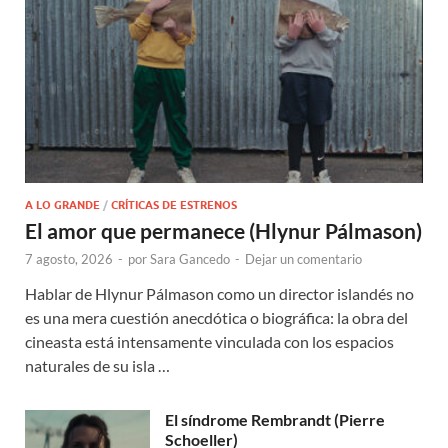
A LO GRANDE
/
CRÍTICAS DE ESTRENOS
El amor que permanece (Hlynur Pálmason)
7 agosto, 2026
-
por
Sara Gancedo
-
Dejar un comentario
Hablar de Hlynur Pálmason como un director islandés no
es una mera cuestión anecdótica o biográfica: la obra del
cineasta está intensamente vinculada con los espacios
naturales de su isla …
El síndrome Rembrandt (Pierre
Schoeller)