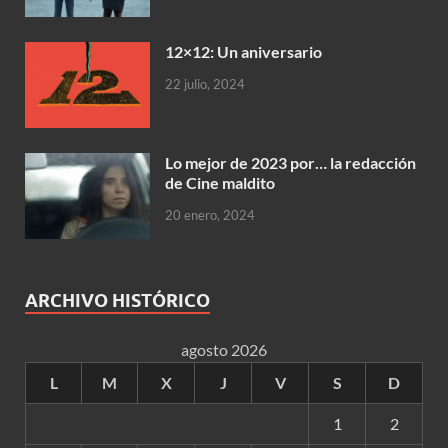
12×12: Un aniversario
22 julio, 2024
Lo mejor de 2023 por… la redacción
de Cine maldito
20 enero, 2024
ARCHIVO HISTÓRICO
agosto 2026
L
M
X
J
V
S
D
1
2