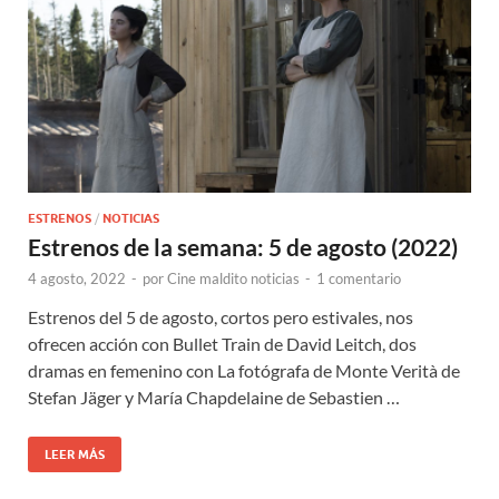
ESTRENOS
/
NOTICIAS
Estrenos de la semana: 5 de agosto (2022)
4 agosto, 2022
-
por
Cine maldito noticias
-
1 comentario
Estrenos del 5 de agosto, cortos pero estivales, nos
ofrecen acción con Bullet Train de David Leitch, dos
dramas en femenino con La fotógrafa de Monte Verità de
Stefan Jäger y María Chapdelaine de Sebastien …
LEER MÁS