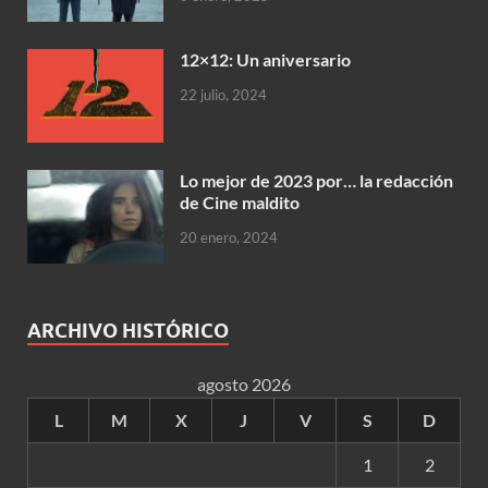
12×12: Un aniversario
22 julio, 2024
Lo mejor de 2023 por… la redacción
de Cine maldito
20 enero, 2024
ARCHIVO HISTÓRICO
agosto 2026
L
M
X
J
V
S
D
1
2