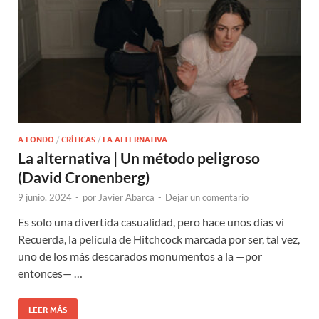
A FONDO
/
CRÍTICAS
/
LA ALTERNATIVA
La alternativa | Un método peligroso
(David Cronenberg)
9 junio, 2024
-
por
Javier Abarca
-
Dejar un comentario
Es solo una divertida casualidad, pero hace unos días vi
Recuerda, la película de Hitchcock marcada por ser, tal vez,
uno de los más descarados monumentos a la —por
entonces— …
LEER MÁS