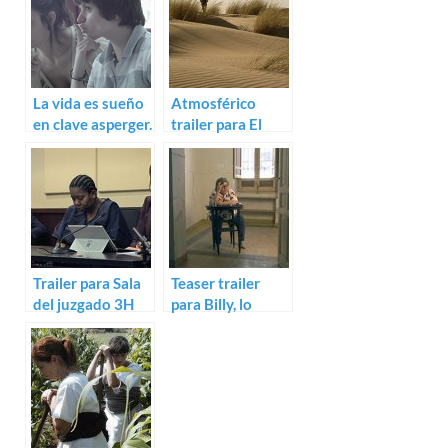
La vida es sueño
Atmosférico
en clave asperger.
trailer para El
Trailer de Torpe
mar nos mira de
lejos
Trailer para Sala
Teaser trailer
del juzgado 3H
para Billy, lo
de Antonio
nuevo de Max
Méndez Esparza
Lemcke