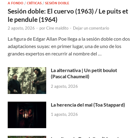
A FONDO
/
CRÍTICAS
/
SESIÓN DOBLE
Sesión doble: El cuervo (1963) / Le puits et
le pendule (1964)
2 agosto, 2026
-
por
Cine maldito
-
Dejar un comentario
La figura de Edgar Allan Poe llega a la sesión doble con dos
adaptaciones suyas: en primer lugar, una de uno de los
grandes expertos en recurrir al nombre del …
La alternativa | Un petit boulot
(Pascal Chaumeil)
2 agosto, 2026
La herencia del mal (Toa Stappard)
1 agosto, 2026