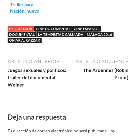
Trailer para
Nación, nuevo
documental de
Margarita Ledo
ETIQUETADA
CINE DOCUMENTAL
CINE ESPAÑOL
Andión
DOCUMENTAL
LA TEMPESTAD CALMADA
MÁLAGA 2016
OMAR A. RAZZAK
ARTÍCULO ANTERIOR
ARTÍCULO SIGUIENTE
Juegos sexuales y políticos:
The Ardennes (Robin
trailer del documental
Pront)
Weiner
Deja una respuesta
Tu dirección de correo electrónico no será publicada.
Los