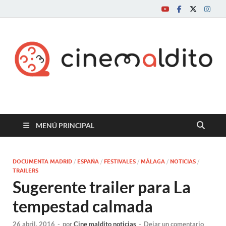
Cine maldito
MENÚ PRINCIPAL
DOCUMENTA MADRID
/
ESPAÑA
/
FESTIVALES
/
MÁLAGA
/
NOTICIAS
/
TRAILERS
Sugerente trailer para La
tempestad calmada
26 abril, 2016
-
por
Cine maldito noticias
-
Dejar un comentario