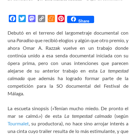
F
T
M
C
M
P
Share
a
w
a
o
e
i
Debutó en el terreno del largometraje documental con
c
i
s
p
n
n
una
Paradiso
e
t
que recibió elogios y algún que otro premio, y
t
y
e
t
b
t
o
L
a
e
ahora Omar A. Razzak vuelve en un trabajo donde
o
e
d
i
m
r
continúa unido a esa senda documental iniciada con su
o
r
o
n
e
e
ópera prima, pero con unas intenciones que parecen
k
n
k
s
alejarse de su anterior trabajo en esta
La tempestad
t
calmada
que además ha logrado formar parte de la
competición para la SO documental del Festival de
Málaga.
La escueta sinopsis («Tenían mucho miedo. De pronto el
mar se calmó.») de esta
La tempestad calmada
(según
Tourmalet
, su productora), no hace sino arrojar interés a
una cinta cuyo trailer resulta de lo más estimulante, y que