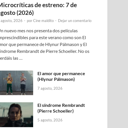
Microcríticas de estreno: 7 de
agosto (2026)
 agosto, 2026
-
por
Cine maldito
-
Dejar un comentario
n nuevo mes nos presenta dos películas
mprescindibles para este verano como son El
mor que permanece de Hlynur Pálmason y El
índrome Rembrandt de Pierre Schoeller. No os
erdáis las …
El amor que permanece
(Hlynur Pálmason)
7 agosto, 2026
El síndrome Rembrandt
(Pierre Schoeller)
5 agosto, 2026