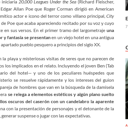
 iniciaría
20,000 Leagues Under the Sea
(Richard Fleischer,
e Edgar Allan Poe que Roger Corman dirigió en American
mítico actor
e
icono del terror co
mo villano principal,
City
E
a de
Poe
que acaba
apareciendo
recitado por su voz y cuyo
7
te en
sus versos.
En
el primer tramo del largometraje
una
r y fantasía
se presentan
en
un viejo
hotel en una antigua
 apartado pueblo pesquero
a principios del siglo XX.
 la playa y misteriosas visitas de seres que no parecen de
os los implicados
en el relato
. Incluyendo el joven Ben
(Tab
tario del hotel— y uno de los
peculiares
huéspedes que
sterio se resuelve rápid
amente
y los intereses del guion
a pareja de hombres que van en la búsqueda de la damisela
nera
se
relega
a
elementos estéticos y algún plano suelto
illos oscuros del caserón con un candelabro la aparente
a con la presentación de personajes y el detonante de la
, generar
suspense o jugar con las expectativas.
A