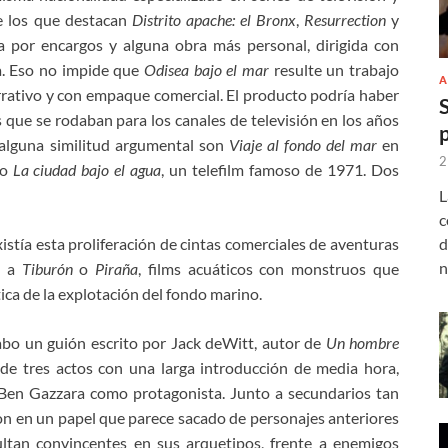
re los que destacan
Distrito apache: el Bronx
,
Resurrection
y
da por encargos y alguna obra más personal, dirigida con
ca. Eso no impide que
Odisea bajo el mar
resulte un trabajo
A
rrativo y con empaque comercial. El producto podría haber
s que se rodaban para los canales de televisión en los años
 alguna similitud argumental son
Viaje al fondo del mar
en
2
 o
La ciudad bajo el agua
, un telefilm famoso de 1971. Dos
L
c
istía esta proliferación de cintas comerciales de aventuras
d
n
s a
Tiburón
o
Piraña
, films acuáticos con monstruos que
ica de la explotación del fondo marino.
 cabo un guión escrito por Jack deWitt, autor de
Un hombre
 de tres actos con una larga introducción de media hora,
Ben Gazzara como protagonista. Junto a secundarios tan
n en un papel que parece sacado de personajes anteriores
ultan convincentes en sus arquetipos, frente a enemigos