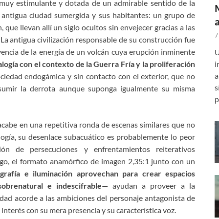
muy
estimulante y dotada de un admirable sentido de la
antigua ciudad sumergida y su
s habitantes:
un grupo de
n, que llevan
allí un siglo
ocultos sin envejecer gracias a las
7
La
antigua civilización
responsable de su construcción
fue
vencia de
la energía de
un volcán cuya erupción inminente
U
alogía con el contexto de la Guerra Fría y la proliferación
i
a
ociedad endogámica
y
sin contacto con el exterior, que no
s
sumir la derrota
aunque suponga
igualmente
su misma
p
acabe en una repetitiva ronda de escenas similares que no
ogía, su
desenlace
subacuático
es
probablemente lo peor
sión de persecuciones y enfrentamientos
reiterativos
go
, el
formato anamórfico
de imagen 2,35:1
junto con un
ografía e iluminación aprovechan para crear espacios
obrenatural
e
indescifrable—
a
yudan a proveer a la
idad acorde a las ambiciones del personaje
antagonista
de
l interés con
su
mera presencia y su característica voz
.