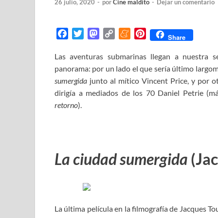
26 julio, 2020
-
por
Cine maldito
-
Dejar un comentario
F
T
M
C
M
P
Share
a
w
a
o
e
i
Las aventuras submarinas llegan a nuestra se
c
i
s
p
n
n
panorama: por un lado el que sería último largo
e
t
t
y
e
t
b
t
o
L
a
e
sumergida
junto al mítico Vincent Price, y por 
o
e
d
i
m
r
dirigía a mediados de los 70 Daniel Petrie (m
o
r
o
n
e
e
retorno
).
k
n
k
s
t
La ciudad sumergida
(Jac
La última película en la filmografía de Jacques T