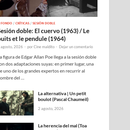
 FONDO
/
CRÍTICAS
/
SESIÓN DOBLE
Sesión doble: El cuervo (1963) / Le
puits et le pendule (1964)
 agosto, 2026
-
por
Cine maldito
-
Dejar un comentario
a figura de Edgar Allan Poe llega a la sesión doble
on dos adaptaciones suyas: en primer lugar, una
e uno de los grandes expertos en recurrir al
ombre del …
La alternativa | Un petit
boulot (Pascal Chaumeil)
2 agosto, 2026
La herencia del mal (Toa