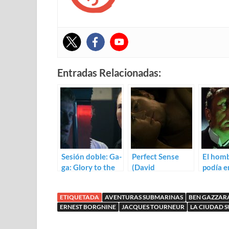
Entradas Relacionadas:
Sesión doble: Ga-
Perfect Sense
El hom
ga: Glory to the
(David
podía e
Heroes (1986) /
Mackenzie)
la muer
Death Machine
(Terenc
ETIQUETADA
AVENTURAS SUBMARINAS
BEN GAZZAR
(1994)
ERNEST BORGNINE
JACQUES TOURNEUR
LA CIUDAD 