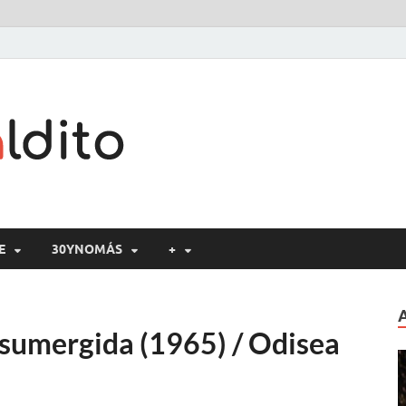
Cine maldito
E
30YNOMÁS
+
 sumergida (1965) / Odisea