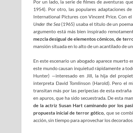
Por un lado, la serie
de
filmes
de aventuras
que
1954).
Por otro, las populares adaptaciones d
International Pictures con Vincent Price.
Con el
Under the Sea
(1965) usaba
el
título de un poem
argumento está más bien inspirado remotamen
mezcla desigual de elementos
cómicos, de terro
mansión
situad
a
en lo alto de un acantilado
de un
En este escenario
un abogado
a
parece muerto en
este mundo causan inquietud rápidamente a tod
Hunter)
—interesado en
Jill,
la hija del propie
interpreta David Tomlinson
(Harold)
.
Pero el mi
transitan más por las peripecias de esta extrañ
en apuros,
que ha sido secuestrada
.
De esta ma
de la actriz Susan Hart caminando por los pas
propuesta
inicial
de terror gótico,
que se combin
acción, sin tiempo para
aprovechar l
os decorados