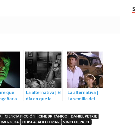
bre que
La alternativa | El
La alternativa |
ngañar a
día en que la
La semilla del
te
tierra se incendió
espacio (Steve
e Fisher)
(Val Guest)
Sekely, Freddie
A
CIENCIA FICCIÓN
CINE BRITÁNICO
DANIEL PETRIE
Francis)
SUMERGIDA
ODISEA BAJO EL MAR
VINCENT PRICE