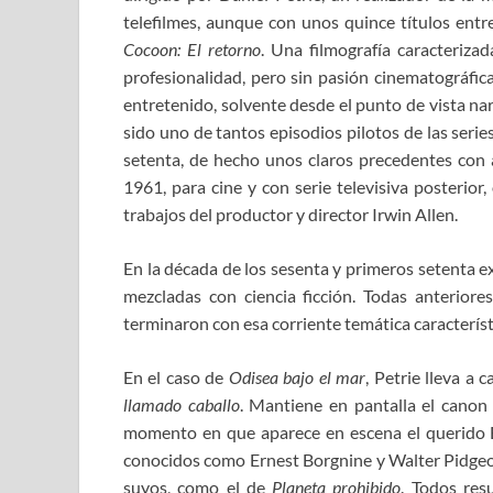
telefilmes, aunque con unos quince títulos ent
Cocoon: El retorno
. Una filmografía caracteriza
profesionalidad, pero sin pasión cinematográfi
entretenido, solvente desde el punto de vista na
sido uno de tantos episodios pilotos de las serie
setenta, de hecho unos claros precedentes con
1961, para cine y con serie televisiva posterior,
trabajos del productor y director Irwin Allen.
En la década de los sesenta y primeros setenta ex
mezcladas con ciencia ficción. Todas anteriore
terminaron con esa corriente temática característ
En el caso de
Odisea bajo el mar
, Petrie lleva a
llamado caballo
. Mantiene en pantalla el canon
momento en que aparece en escena el querido 
conocidos como Ernest Borgnine y Walter Pidgeo
suyos, como el de
Planeta prohibido
. Todos res