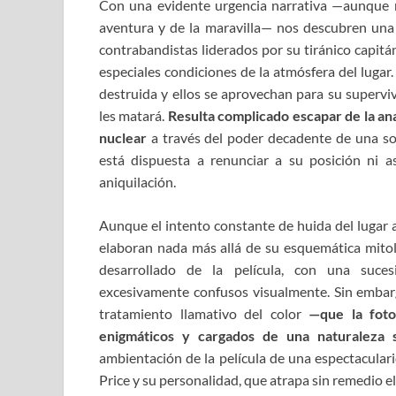
Con una evidente urgencia narrativa
—
aunque
aventura
y de la maravilla
— n
os
descubr
en
una 
contrabandistas liderados por su tiránico capitá
especiales condiciones de la atmósfera del lugar.
destruida y ellos se aprovechan para su supervi
les
matará
.
Resulta
complicado
escapar
de
la an
nuclear
a través d
el poder decadente de una s
está dispuesta a renunciar a s
u posición ni a
aniquilación.
Aunque el intento constante de huida del lugar 
elaboran nada más allá de su esquemática mitol
desarrollado de la película, con una suce
excesivamente
confusos visualmente.
Sin
embar
tratamiento
llamativo
del color
—
que la fot
enigmáticos y cargados de
una naturaleza
s
ambientación de la película de una espectacular
Price y su personalidad, que atrapa sin remedio e