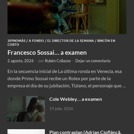
30YNOMÁS
/
A FONDO
/
EL DIRECTOR DE LA SEMANA
/
RINCÓN EN
CORTO
Francesco Sossai… a examen
2 agosto, 2026
-
por
Rubén Collazos
-
Dejar un comentario
En la secuencia inicial de La última ronda en Venecia, esa
donde Primo Sossai recibe un Rolex por parte de la
empresa el día de su jubilación, Tiziano, el personaje que …
Cole Webley… a examen
19 julio, 2026
Plan contraplan (Adrian Cioflâncã,