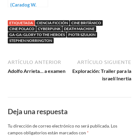
(Caradog W.
James)
ETIQUETADA
CIENCIA FICCIÓN
CINE BRITÁNICO
CINE POLACO
CYBERPUNK
DEATH MACHINE
GA-GA: GLORY TO THE HEROES
PIOTR SZULKIN
STEPHEN NORRINGTON
ARTÍCULO ANTERIOR
ARTÍCULO SIGUIENTE
Adolfo Arrieta… a examen
Exploración: Trailer para la
israelí Inertia
Deja una respuesta
Tu dirección de correo electrónico no será publicada.
Los
campos obligatorios están marcados con
*