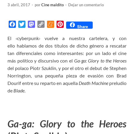
3 abril, 2017
-
por
Cine maldito
-
Dejar un comentario
F
T
M
C
M
P
Share
a
w
a
o
e
i
El ‹cyberpunk› vuelve a nuestra cartelera, y con
c
i
s
p
n
n
ello hablamos de dos títulos de dicho género a rescatar
e
t
t
y
e
t
b
t
o
L
a
e
tan diferenciales como interesantes: por un lado el cine
o
e
d
i
m
r
más político y discursivo con el
Ga-ga: Glory to the Heroes
o
r
o
n
e
e
del polaco Piotr Szuklin, y por el otro el debut de Stephen
k
n
k
s
Norrington, una pequeña pieza de evasión con Brad
t
Dourif entre su reparto en aquella
Death Machine
preludio
de
Blade
.
Ga-ga: Glory to the Heroes