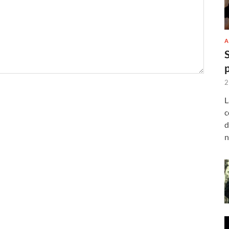
A
2
L
c
d
n