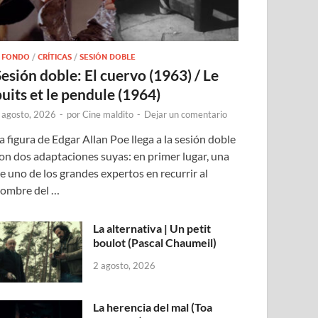
 FONDO
/
CRÍTICAS
/
SESIÓN DOBLE
Sesión doble: El cuervo (1963) / Le
puits et le pendule (1964)
 agosto, 2026
-
por
Cine maldito
-
Dejar un comentario
a figura de Edgar Allan Poe llega a la sesión doble
on dos adaptaciones suyas: en primer lugar, una
e uno de los grandes expertos en recurrir al
ombre del …
La alternativa | Un petit
boulot (Pascal Chaumeil)
2 agosto, 2026
La herencia del mal (Toa