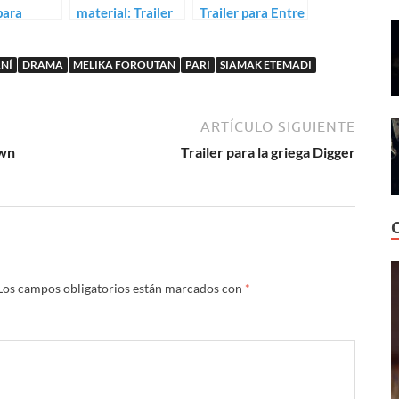
para
material: Trailer
Trailer para Entre
 de
para Jumbo
perro y lobo
an Petzold
ANÍ
DRAMA
MELIKA FOROUTAN
PARI
SIAMAK ETEMADI
ARTÍCULO SIGUIENTE
own
Trailer para la griega Digger
Los campos obligatorios están marcados con
*