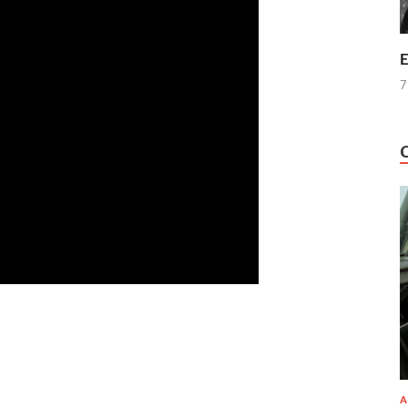
E
7
A