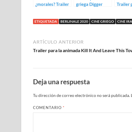
¿morales? Trailer
griega Digger
Trailer 
para There is No
Undine
Evil
Christi
ETIQUETADA
BERLINALE 2020
CINE GRIEGO
CINE IR
ARTÍCULO ANTERIOR
Trailer para la animada Kill It And Leave This T
Deja una respuesta
Tu dirección de correo electrónico no será publicada.
COMENTARIO
*