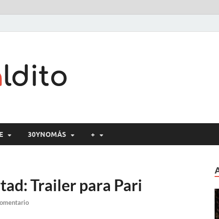
Cine maldito
E
30YNOMÁS
+
ad: Trailer para Pari
comentario