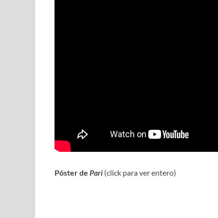
Póster de
Pari
(click para ver entero)