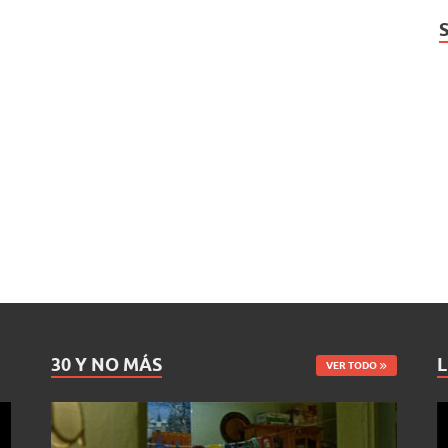
30 Y NO MÁS
L
VER TODO