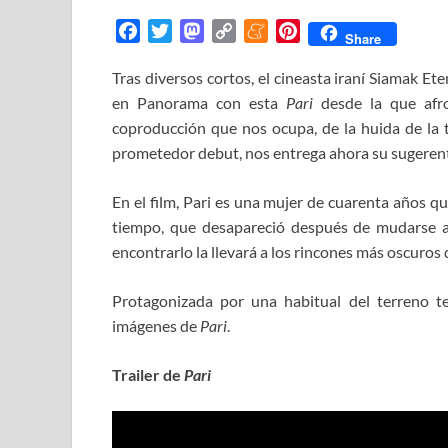
F
T
M
C
M
P
Share
a
w
a
o
e
i
Tras diversos cortos, el cineasta iraní Siamak Et
c
i
s
p
n
n
en Panorama con esta
e
t
t
y
e
Pari
t
desde la que afro
b
t
o
L
a
e
coproducción que nos ocupa, de la huida de la t
o
e
d
i
m
r
prometedor debut, nos entrega ahora su sugerente
o
r
o
n
e
e
k
n
k
s
En el film, Pari es una mujer de cuarenta años q
t
tiempo, que desapareció después de mudarse a
encontrarlo la llevará a los rincones más oscuros 
Protagonizada por una habitual del terreno te
imágenes de
Pari
.
Trailer de
Pari