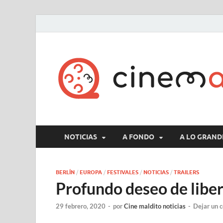
NOTICIAS
A FONDO
A LO GRAND
BERLÍN
/
EUROPA
/
FESTIVALES
/
NOTICIAS
/
TRAILERS
Profundo deseo de libert
29 febrero, 2020
-
por
Cine maldito noticias
-
Dejar un 