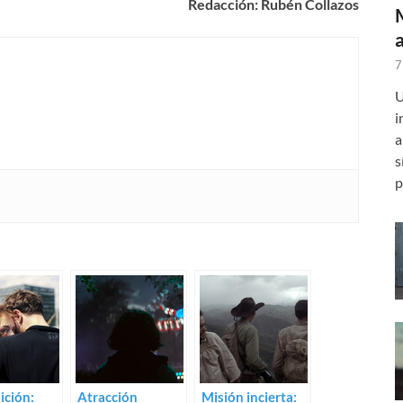
Redacción: Rubén Collazos
7
U
i
a
s
p
ición:
Atracción
Misión incierta: