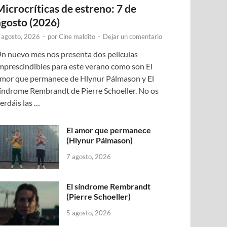
Microcríticas de estreno: 7 de
agosto (2026)
 agosto, 2026
-
por
Cine maldito
-
Dejar un comentario
n nuevo mes nos presenta dos películas
mprescindibles para este verano como son El
mor que permanece de Hlynur Pálmason y El
índrome Rembrandt de Pierre Schoeller. No os
erdáis las …
El amor que permanece
(Hlynur Pálmason)
7 agosto, 2026
El síndrome Rembrandt
(Pierre Schoeller)
5 agosto, 2026