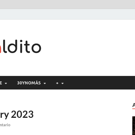
Cine maldito
E
30YNOMÁS
+
ary 2023
ntario