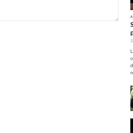
A
2
L
c
d
n