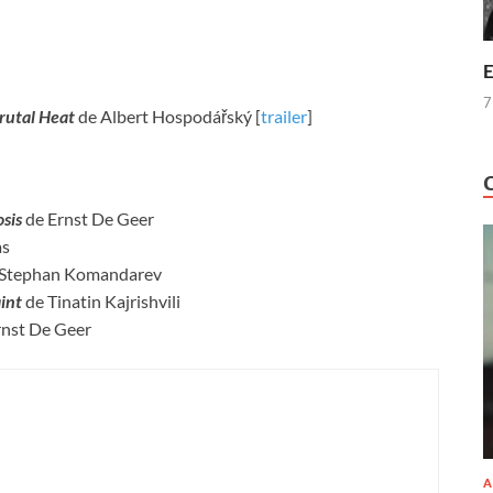
E
7
rutal Heat
de Albert Hospodářský [
trailer
]
sis
de Ernst De Geer
as
 Stephan Komandarev
aint
de Tinatin Kajrishvili
rnst De Geer
A