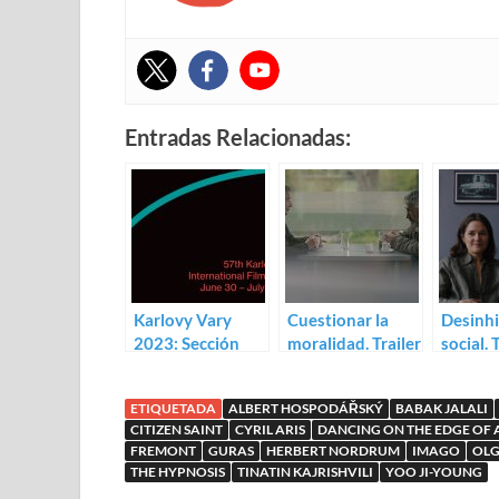
Entradas Relacionadas:
Karlovy Vary
Cuestionar la
Desinhi
2023: Sección
moralidad. Trailer
social. 
oficial y Proxima
para Blaga’s
para Th
Lessons
Hypnos
ETIQUETADA
ALBERT HOSPODÁŘSKÝ
BABAK JALALI
CITIZEN SAINT
CYRIL ARIS
DANCING ON THE EDGE OF
FREMONT
GURAS
HERBERT NORDRUM
IMAGO
OLG
THE HYPNOSIS
TINATIN KAJRISHVILI
YOO JI-YOUNG