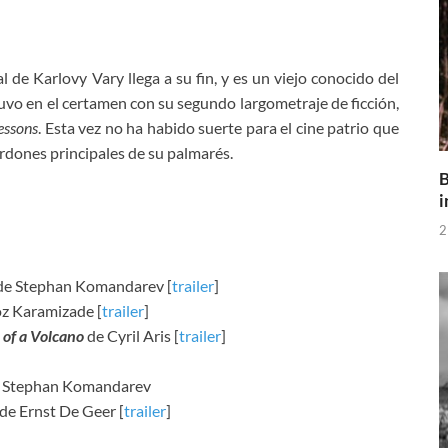
l de Karlovy Vary llega a su fin, y es un viejo conocido del
o en el certamen con su segundo largometraje de ficción,
essons
. Esta vez no ha habido suerte para el cine patrio que
rdones principales de su palmarés.
B
i
2
de Stephan Komandarev [
trailer
]
z Karamizade [
trailer
]
 of a Volcano
de Cyril Aris [
trailer
]
 Stephan Komandarev
de Ernst De Geer [
trailer
]