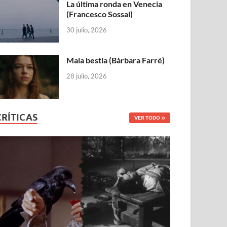
La última ronda en Venecia
(Francesco Sossai)
30 julio, 2026
Mala bestia (Bàrbara Farré)
28 julio, 2026
CRÍTICAS
VER TODO