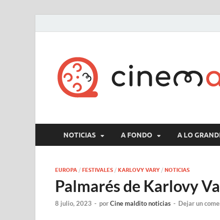
NOTICIAS
A FONDO
A LO GRAND
EUROPA
/
FESTIVALES
/
KARLOVY VARY
/
NOTICIAS
Palmarés de Karlovy V
8 julio, 2023
-
por
Cine maldito noticias
-
Dejar un come