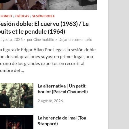
 FONDO
/
CRÍTICAS
/
SESIÓN DOBLE
Sesión doble: El cuervo (1963) / Le
puits et le pendule (1964)
 agosto, 2026
-
por
Cine maldito
-
Dejar un comentario
a figura de Edgar Allan Poe llega a la sesión doble
on dos adaptaciones suyas: en primer lugar, una
e uno de los grandes expertos en recurrir al
ombre del …
La alternativa | Un petit
boulot (Pascal Chaumeil)
2 agosto, 2026
La herencia del mal (Toa
Stappard)