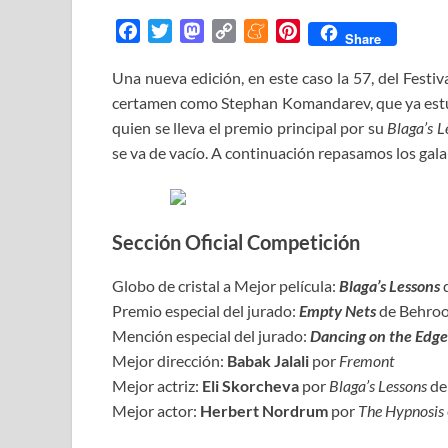
F
T
M
C
M
P
Share
a
w
a
o
e
i
Una nueva edición, en este caso la 57, del Festiva
c
i
s
p
n
n
certamen como Stephan Komandarev, que ya estuv
e
t
t
y
e
t
b
t
o
L
a
e
quien se lleva el premio principal por su
Blaga’s L
o
e
d
i
m
r
se va de vacío. A continuación repasamos los gala
o
r
o
n
e
e
k
n
k
s
t
Sección Oficial Competición
Globo de cristal a Mejor película:
Blaga’s Lessons
Premio especial del jurado:
Empty Nets
de Behroo
Mención especial del jurado:
Dancing on the Edge
Mejor dirección:
Babak Jalali
por
Fremont
Mejor actriz:
Eli Skorcheva
por
Blaga’s Lessons
de
Mejor actor:
Herbert Nordrum
por
The Hypnosis