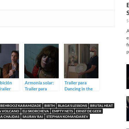
5
A
e
f
p
bición
Armonía solar:
Trailer para
Trailer
Trailer para
Dancing in the
e
Brutal Heat de
Edge of a
is
Albert
Volcano
BEHROOZ KARAMIZADE
BIRTH
BLAGA'S LESSONS
BRUTAL HEAT
Hospodářský
 A VOLCANO
ELI SKORCHEVA
EMPTY NETS
ERNST DE GEER
A CHAJDAS
SAURAV RAI
STEPHAN KOMANDAREV