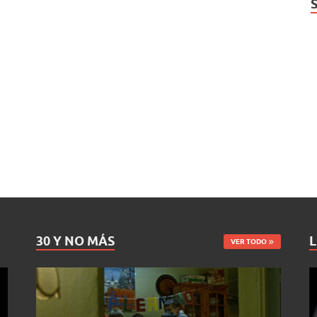
30 Y NO MÁS
L
VER TODO