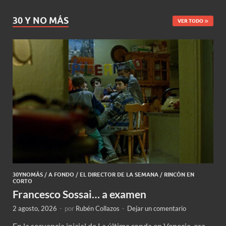
30 Y NO MÁS
VER TODO
30YNOMÁS
/
A FONDO
/
EL DIRECTOR DE LA SEMANA
/
RINCÓN EN
CORTO
Francesco Sossai… a examen
2 agosto, 2026
-
por
Rubén Collazos
-
Dejar un comentario
En la secuencia inicial de La última ronda en Venecia, esa