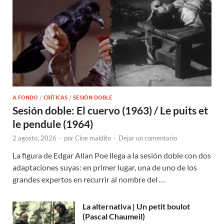
A FONDO
/
CRÍTICAS
/
SESIÓN DOBLE
Sesión doble: El cuervo (1963) / Le puits et
le pendule (1964)
2 agosto, 2026
-
por
Cine maldito
-
Dejar un comentario
La figura de Edgar Allan Poe llega a la sesión doble con dos
adaptaciones suyas: en primer lugar, una de uno de los
grandes expertos en recurrir al nombre del …
La alternativa | Un petit boulot
(Pascal Chaumeil)