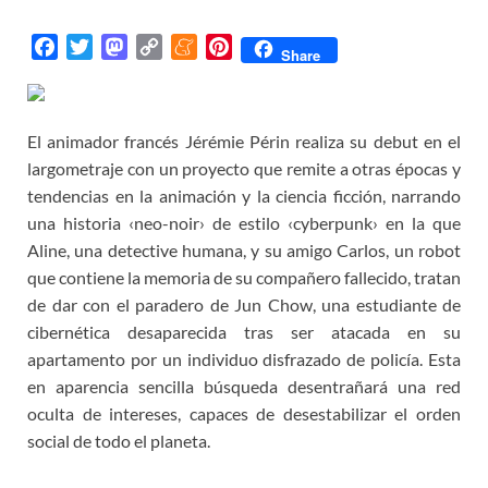
F
T
M
C
M
P
Share
a
w
a
o
e
i
c
i
s
p
n
n
e
t
t
y
e
t
El animador francés Jérémie Périn realiza su debut en el
b
t
o
L
a
e
largometraje con un proyecto que remite a otras épocas y
o
e
d
i
m
r
tendencias en la animación y la ciencia ficción, narrando
o
r
o
n
e
e
una historia ‹neo-noir› de estilo ‹cyberpunk› en la que
k
n
k
s
Aline, una detective humana, y su amigo Carlos, un robot
t
que contiene la memoria de su compañero fallecido, tratan
de dar con el paradero de Jun Chow, una estudiante de
cibernética desaparecida tras ser atacada en su
apartamento por un individuo disfrazado de policía. Esta
en aparencia sencilla búsqueda desentrañará una red
oculta de intereses, capaces de desestabilizar el orden
social de todo el planeta.