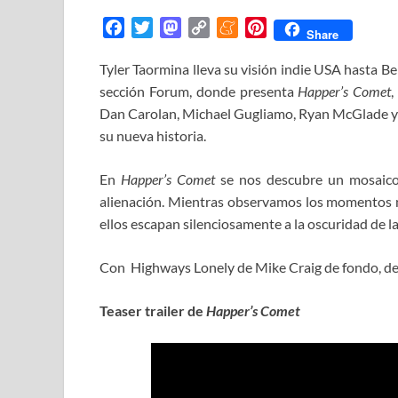
F
T
M
C
M
P
Share
a
w
a
o
e
i
Tyler Taormina lleva su visión indie USA hasta Ber
c
i
s
p
n
n
sección Forum, donde presenta
e
t
t
y
e
t
Happer’s Comet
,
b
t
o
L
a
e
Dan Carolan, Michael Gugliamo, Ryan McGlade y 
o
e
d
i
m
r
su nueva historia.
o
r
o
n
e
e
k
n
k
s
En
Happer’s Comet
se nos descubre un mosaic
t
alienación. Mientras observamos los momentos 
ellos escapan silenciosamente a la oscuridad de l
Con Highways Lonely de Mike Craig de fondo, des
Teaser trailer de
Happer’s Comet