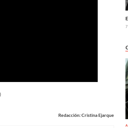
E
7
)
Redacción: Cristina Ejarque
A