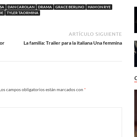
gemas
USA
DAN CAROLAN
DRAMA
GRACE BERLINO
HAM ON RYE
DE
TYLER TAORMINA
ARTÍCULO SIGUIENTE
ior
La familia: Trailer para la italiana Una femmina
Los campos obligatorios están marcados con
*