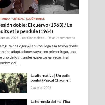
 FONDO
/
CRÍTICAS
/
SESIÓN DOBLE
Sesión doble: El cuervo (1963) / Le
puits et le pendule (1964)
 agosto, 2026
-
por
Cine maldito
-
Dejar un comentario
a figura de Edgar Allan Poe llega a la sesión doble
on dos adaptaciones suyas: en primer lugar, una
e uno de los grandes expertos en recurrir al
ombre del …
La alternativa | Un petit
boulot (Pascal Chaumeil)
2 agosto, 2026
La herencia del mal (Toa