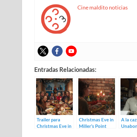
Cine maldito noticias
Entradas Relacionadas:
Trailer para
Christmas Eve in
A la ca
Christmas Eve in
Miller’s Point
Unabom
Miller’s Point de
(Tyler Taormina)
Trailer 