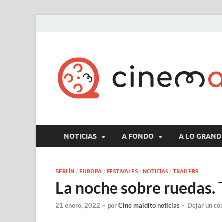
NOTICIAS
A FONDO
A LO GRAND
BERLÍN
/
EUROPA
/
FESTIVALES
/
NOTICIAS
/
TRAILERS
La noche sobre ruedas. 
21 enero, 2022
-
por
Cine maldito noticias
-
Dejar un co