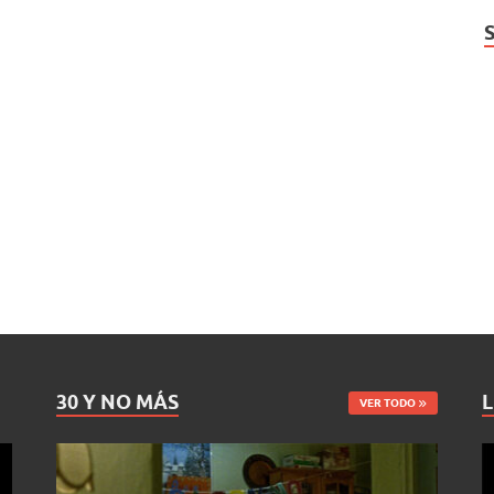
30 Y NO MÁS
L
VER TODO