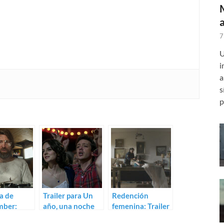
7
U
i
a
s
p
za de
Trailer para Un
Redención
ber:
año, una noche
femenina: Trailer
para Ted K
de Isaki Lacuesta
de Manto de