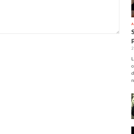
A
2
L
c
d
n