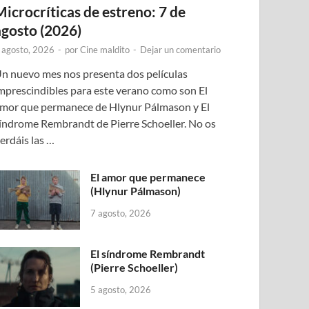
Microcríticas de estreno: 7 de
agosto (2026)
 agosto, 2026
-
por
Cine maldito
-
Dejar un comentario
n nuevo mes nos presenta dos películas
mprescindibles para este verano como son El
mor que permanece de Hlynur Pálmason y El
índrome Rembrandt de Pierre Schoeller. No os
erdáis las …
El amor que permanece
(Hlynur Pálmason)
7 agosto, 2026
El síndrome Rembrandt
(Pierre Schoeller)
5 agosto, 2026