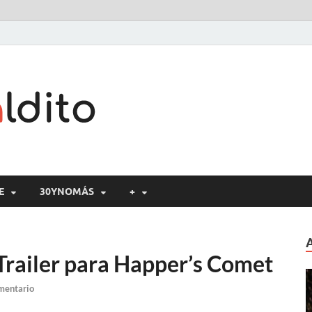
Cine maldito
E
30YNOMÁS
+
Trailer para Happer’s Comet
mentario