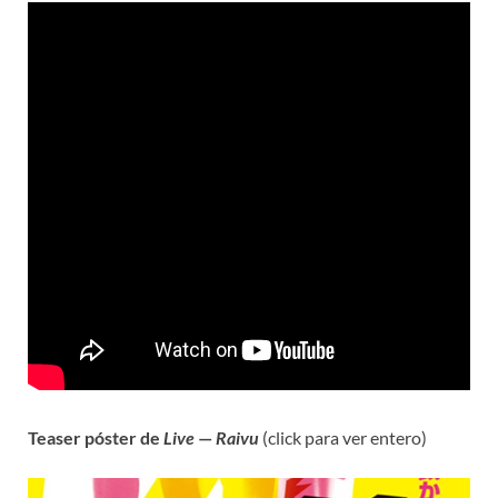
Teaser póster de
Live
—
Raivu
(click para ver entero)