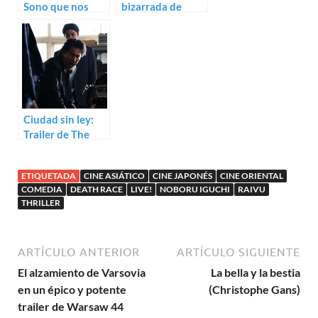
Sono que nos
bizarrada de
gusta: teaser de
trailer para The
Why Don’t You
Pinkie
Play in Hell?
Ciudad sin ley:
Trailer de The
Blood of Wolves
ETIQUETADA
CINE ASIÁTICO
CINE JAPONÉS
CINE ORIENTAL
COMEDIA
DEATH RACE
LIVE!
NOBORU IGUCHI
RAIVU
THRILLER
ARTÍCULO ANTERIOR
ARTÍCULO SIGUIENTE
El alzamiento de Varsovia
La bella y la bestia
en un épico y potente
(Christophe Gans)
trailer de Warsaw 44