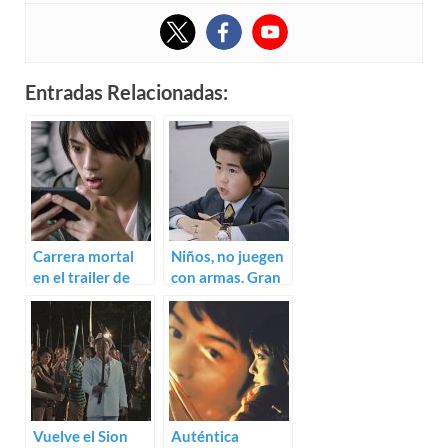
Entradas Relacionadas:
Carrera mortal
Niños, no juegen
en el trailer de
con armas. Gran
Live, lo nuevo de
teaser para Kid’s
Noboru Iguchi
Police
Vuelve el Sion
Auténtica