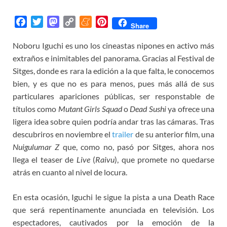
F
T
M
C
M
P
Share
a
w
a
o
e
i
Noboru Iguchi es uno los cineastas nipones en activo más
c
i
s
p
n
n
extraños e inimitables del panorama. Gracias al Festival de
e
t
t
y
e
t
b
t
o
L
a
e
Sitges, donde es rara la edición a la que falta, le conocemos
o
e
d
i
m
r
bien, y es que no es para menos, pues más allá de sus
o
r
o
n
e
e
particulares apariciones públicas, ser responstable de
k
n
k
s
títulos como
Mutant Girls Squad
o
Dead Sushi
ya ofrece una
t
ligera idea sobre quien podría andar tras las cámaras. Tras
descubriros en noviembre el
trailer
de su anterior film, una
Nuigulumar Z
que, como no, pasó por Sitges, ahora nos
llega el teaser de
Live
(
Raivu
), que promete no quedarse
atrás en cuanto al nivel de locura.
En esta ocasión, Iguchi le sigue la pista a una Death Race
que será repentinamente anunciada en televisión. Los
espectadores, cautivados por la emoción de la