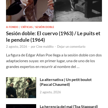
A FONDO
/
CRÍTICAS
/
SESIÓN DOBLE
Sesión doble: El cuervo (1963) / Le puits et
le pendule (1964)
2 agosto, 2026
-
por
Cine maldito
-
Dejar un comentario
La figura de Edgar Allan Poe llega a la sesión doble con dos
adaptaciones suyas: en primer lugar, una de uno de los
grandes expertos en recurrir al nombre del …
La alternativa | Un petit boulot
(Pascal Chaumeil)
2 agosto, 2026
La herencia del mal (Toa Stappard)