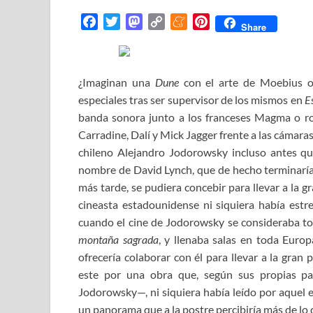
F
T
M
C
M
P
Share
a
w
a
o
e
i
c
i
s
p
n
n
e
t
t
y
e
t
¿Imaginan una
Dune
con el arte de Moebius o
b
t
o
L
a
e
especiales tras ser supervisor de los mismos en
E
o
e
d
i
m
r
banda sonora junto a los franceses Magma o ro
o
r
o
n
e
e
Carradine, Dalí y Mick Jagger frente a las cámaras
k
n
k
s
chileno Alejandro Jodorowsky incluso antes q
t
nombre de David Lynch, que de hecho terminaría
más tarde, se pudiera concebir para llevar a la 
cineasta estadounidense ni siquiera había estr
cuando el cine de Jodorowsky se consideraba to
montaña sagrada
, y llenaba salas en toda Euro
ofrecería colaborar con él para llevar a la gran 
este por una obra que, según sus propias p
Jodorowsky—, ni siquiera había leído por aquel e
un panorama que a la postre percibiría más de lo 