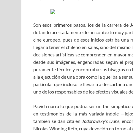
Son esos primeros pasos, los de la carrera de 
dotando acertadamente de un contexto muy partic
cine europeo, pues de esos inicios estriba una m
llegar a tener el chileno en salas, sino del mis
decisiones artísticas se comprenden en mayor med
desde sus imágenes, engendradas según el prop
puramente técnico y encontraba sus bisagras en lo
a la ejecución de una obra como la que iba a ser s
particular que incluso le llevaría a descartar a
uno de los responsables de los efectos visuales d
Pavich narra lo que podría ser un tan simpátic
en testimonios de la más variada índole —lejos
también se dan cita en
Jodorowsky’s Dune
, enc
Nicolas Winding Refn, cuya devoción en torno al