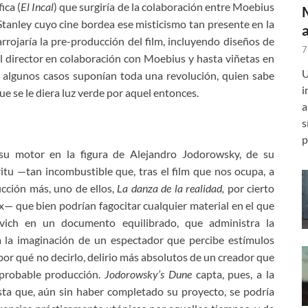
ica (
El Incal
) que surgiría de la colaboración entre Moebius
 Stanley cuyo cine bordea ese misticismo tan presente en la
rrojaría la pre-producción del film, incluyendo diseños de
7
 el director en colaboración con Moebius y hasta viñetas en
U
algunos casos suponían toda una revolución, quien sabe
i
ue se le diera luz verde por aquel entonces.
a
s
p
su motor en la figura de Alejandro Jodorowsky, de su
itu —tan incombustible que, tras el film que nos ocupa, a
icción más, uno de ellos,
La danza de la realidad,
por cierto
— que bien podrían fagocitar cualquier material en el que
vich en un documento equilibrado, que administra la
a la imaginación de un espectador que percibe estímulos
por qué no decirlo, delirio más absolutos de un creador que
mprobable producción.
Jodorowsky’s Dune
capta, pues, a la
sta que, aún sin haber completado su proyecto, se podría