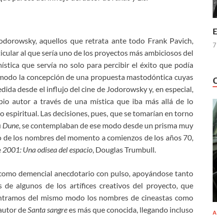
E
Jodorowsky, aquellos que retrata ante todo Frank Pavich,
7
ular al que sería uno de los proyectos más ambiciosos del
ística que servía no solo para percibir el éxito que podía
mo modo la concepción de una propuesta mastodóntica cuyas
ida desde el influjo del cine de Jodorowsky y, en especial,
io autor a través de una mística que iba más allá de lo
 espiritual. Las decisiones, pues, que se tomarían en torno
u
Dune
, se contemplaban de ese modo desde un prisma muy
 uno de los nombres del momento a comienzos de los años 70,
e
2001: Una odisea del espacio
, Douglas Trumbull.
o como demencial anecdotario con pulso, apoyándose tanto
 de algunos de los artífices creativos del proyecto, que
ontramos del mismo modo los nombres de cineastas como
 autor de
Santa sangre
es más que conocida, llegando incluso
A