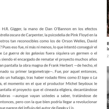
 H.R. Gigger, la mano de Dan O’Bannon en los efectos
strella oscura
de Carpenter, la psicodelia de Pink Floyd en la
stros tan reconocibles como los de Orson Welles, David
B
? Pues eso fue, ni más ni menos, lo que intentó conseguir el
i
ue
La guerra de las galaxias
fuera siquiera un germen o el
2
 siendo el encargado de rematar el proyecto muchos años
gran pantalla la obra magna de Frank Herbert —de hecho, el
enado su primer largometraje—. Fue, por aquel entonces,
do un hallazgo, tras haber rodado films como
El topo
o
La
pa, el momento en el que el productor Michel Seydoux le
pantalla el proyecto que el cineasta eligiera, decantándose
alabras —aunque vayan ustedes a saber, tratándose de
ntonces, pero con la que bien podría llegar a revolucionar
que parece del influjo del autor de
Fando y Lis
.