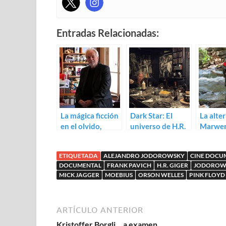
Entradas Relacionadas:
La mágica ficción
Dark Star: El
La alter
en el olvido,
universo de H.R.
Marwenc
nuevo trailer de
Giger (Belinda
Malmbe
Jodorowsky’s
Sallin)
ETIQUETADA
ALEJANDRO JODOROWSKY
CINE DOCU
Dune
DOCUMENTAL
FRANK PAVICH
H.R. GIGER
JODOROWS
MICK JAGGER
MOEBIUS
ORSON WELLES
PINK FLOYD
ARTÍCULO ANTERIOR
Kristoffer Borgli… a examen