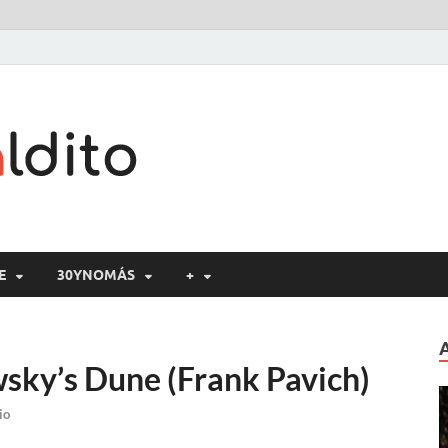
Cine maldito
E
30YNOMÁS
+
wsky’s Dune (Frank Pavich)
io