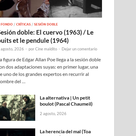
 FONDO
/
CRÍTICAS
/
SESIÓN DOBLE
Sesión doble: El cuervo (1963) / Le
puits et le pendule (1964)
 agosto, 2026
-
por
Cine maldito
-
Dejar un comentario
a figura de Edgar Allan Poe llega a la sesión doble
on dos adaptaciones suyas: en primer lugar, una
e uno de los grandes expertos en recurrir al
ombre del …
La alternativa | Un petit
boulot (Pascal Chaumeil)
2 agosto, 2026
La herencia del mal (Toa