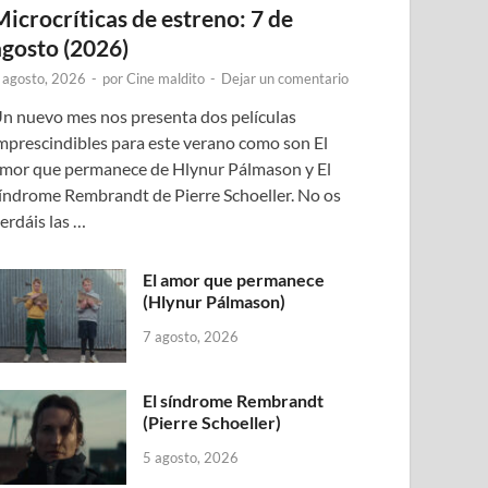
Microcríticas de estreno: 7 de
agosto (2026)
 agosto, 2026
-
por
Cine maldito
-
Dejar un comentario
n nuevo mes nos presenta dos películas
mprescindibles para este verano como son El
mor que permanece de Hlynur Pálmason y El
índrome Rembrandt de Pierre Schoeller. No os
erdáis las …
El amor que permanece
(Hlynur Pálmason)
7 agosto, 2026
El síndrome Rembrandt
(Pierre Schoeller)
5 agosto, 2026