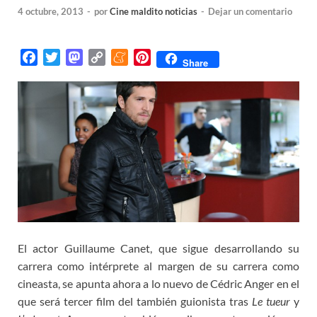
4 octubre, 2013
-
por
Cine maldito noticias
-
Dejar un comentario
F
T
M
C
M
P
Share
a
w
a
o
e
i
c
i
s
p
n
n
e
t
t
y
e
t
b
t
o
L
a
e
o
e
d
i
m
r
o
r
o
n
e
e
k
n
k
s
t
El actor Guillaume Canet, que sigue desarrollando su
carrera como intérprete al margen de su carrera como
cineasta, se apunta ahora a lo nuevo de Cédric Anger en el
que será tercer film del también guionista tras
Le tueur
y