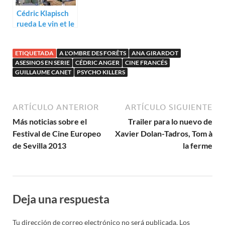
Cédric Klapisch
rueda Le vin et le
vent
ETIQUETADA
A L'OMBRE DES FORÊTS
ANA GIRARDOT
ASESINOS EN SERIE
CÉDRIC ANGER
CINE FRANCÉS
GUILLAUME CANET
PSYCHO KILLERS
ARTÍCULO ANTERIOR
ARTÍCULO SIGUIENTE
Más noticias sobre el
Trailer para lo nuevo de
Festival de Cine Europeo
Xavier Dolan-Tadros, Tom à
de Sevilla 2013
la ferme
Deja una respuesta
Tu dirección de correo electrónico no será publicada.
Los