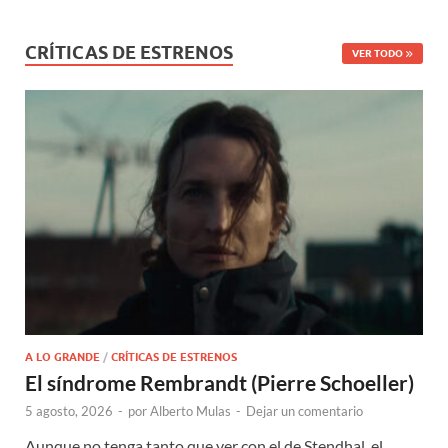
CRÍTICAS DE ESTRENOS
VER TODO
A LO GRANDE
/
CRÍTICAS DE ESTRENOS
El síndrome Rembrandt (Pierre Schoeller)
5 agosto, 2026
-
por
Alberto Mulas
-
Dejar un comentario
Aunque no tenga tanto que ver con el de Stendhal, el