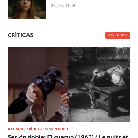
28 julio, 2026
CRÍTICAS
VER TODO
A FONDO
/
CRÍTICAS
/
SESIÓN DOBLE
Sesión doble: El cuervo (1963) / Le puits et