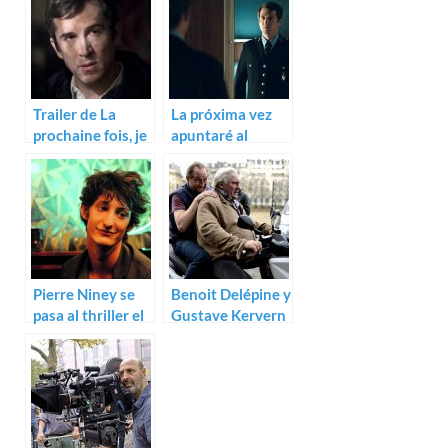
Trailer de La
La próxima vez
prochaine fois, je
apuntaré al
viserai le coeur
corazón (Cédric
Anger)
Pierre Niney se
Benoit Delépine y
pasa al thriller el
Gustave Kervern
L’homme de paille
ruedan Saint-
Amour