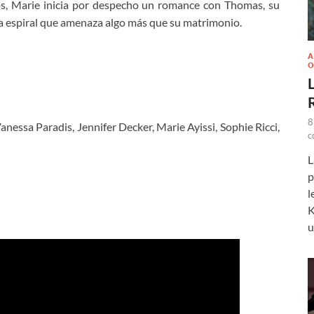
os, Marie inicia por despecho un romance con Thomas, su
sa espiral que amenaza algo más que su matrimonio.
A
O
L
8
nessa Paradis, Jennifer Decker, Marie Ayissi, Sophie Ricci,
c
L
p
l
K
u