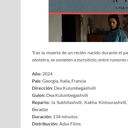
Tras la muerte de un recién nacido durante el pa
obstetra, se someten a escrutinio, entre rumores d
Año:
2024
País:
Georgia, Italia, Francia
Dirección:
Dea Kulumbegashvili
Guion:
Dea Kulumbegashvili
Reparto:
Ia Sukhitashvili, Kakha Kintsurashvili
Beradze
Duración:
134 minutos
Distribución:
Adso Films