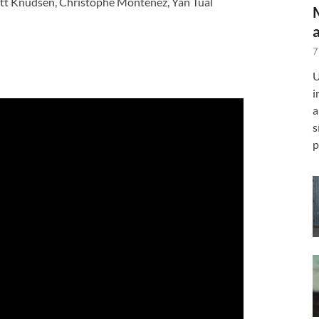
tt Knudsen, Christophe Montenez, Yan Tual
7
U
i
a
s
p