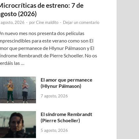
Microcríticas de estreno: 7 de
agosto (2026)
 agosto, 2026
-
por
Cine maldito
-
Dejar un comentario
n nuevo mes nos presenta dos películas
mprescindibles para este verano como son El
mor que permanece de Hlynur Pálmason y El
índrome Rembrandt de Pierre Schoeller. No os
erdáis las …
El amor que permanece
(Hlynur Pálmason)
7 agosto, 2026
El síndrome Rembrandt
(Pierre Schoeller)
5 agosto, 2026