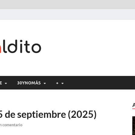
Cine maldito
E
30YNOMÁS
+
5 de septiembre (2025)
n comentario