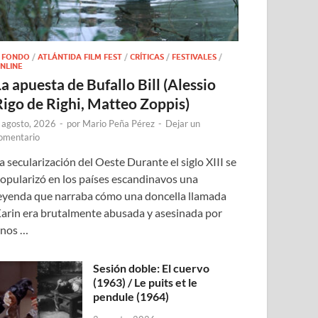
 FONDO
/
ATLÁNTIDA FILM FEST
/
CRÍTICAS
/
FESTIVALES
/
NLINE
a apuesta de Bufallo Bill (Alessio
Rigo de Righi, Matteo Zoppis)
 agosto, 2026
-
por
Mario Peña Pérez
-
Dejar un
omentario
a secularización del Oeste Durante el siglo XIII se
opularizó en los países escandinavos una
eyenda que narraba cómo una doncella llamada
arin era brutalmente abusada y asesinada por
nos …
Sesión doble: El cuervo
(1963) / Le puits et le
pendule (1964)