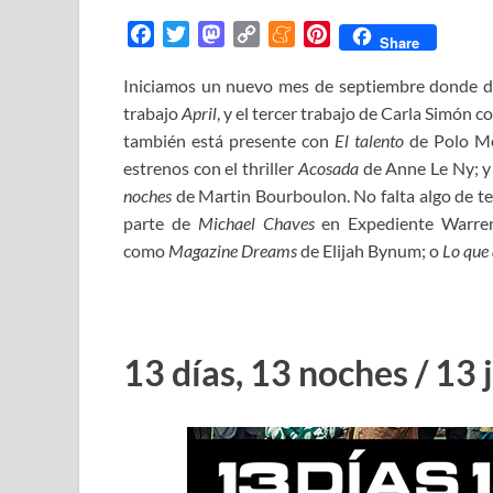
F
T
M
C
M
P
Share
a
w
a
o
e
i
Iniciamos un nuevo mes de septiembre donde d
c
i
s
p
n
n
trabajo
e
April
t
, y el tercer trabajo de Carla Simón c
t
y
e
t
b
t
o
L
a
e
también está presente con
El talento
de Polo Men
o
e
d
i
m
r
estrenos con el thriller
Acosada
de Anne Le Ny; y o
o
r
o
n
e
e
noches
de Martin Bourboulon. No falta algo de te
k
n
k
s
parte de
Michael Chaves
en Expediente Warren:
t
como
Magazine Dreams
de Elijah Bynum; o
Lo que 
13 días, 13 noches / 13 