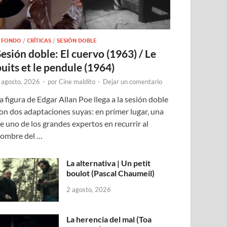
 FONDO
/
CRÍTICAS
/
SESIÓN DOBLE
Sesión doble: El cuervo (1963) / Le
puits et le pendule (1964)
 agosto, 2026
-
por
Cine maldito
-
Dejar un comentario
a figura de Edgar Allan Poe llega a la sesión doble
on dos adaptaciones suyas: en primer lugar, una
e uno de los grandes expertos en recurrir al
ombre del …
La alternativa | Un petit
boulot (Pascal Chaumeil)
2 agosto, 2026
La herencia del mal (Toa