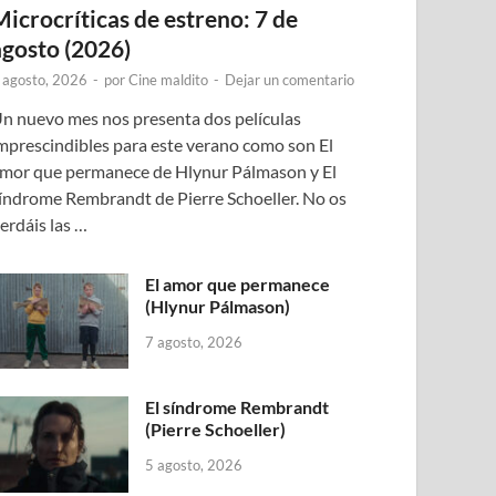
Microcríticas de estreno: 7 de
agosto (2026)
 agosto, 2026
-
por
Cine maldito
-
Dejar un comentario
n nuevo mes nos presenta dos películas
mprescindibles para este verano como son El
mor que permanece de Hlynur Pálmason y El
índrome Rembrandt de Pierre Schoeller. No os
erdáis las …
El amor que permanece
(Hlynur Pálmason)
7 agosto, 2026
El síndrome Rembrandt
(Pierre Schoeller)
5 agosto, 2026