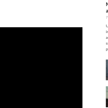
7
U
i
a
s
p