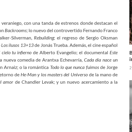
 veraniego, con una tanda de estrenos donde destacan el
con
Backrooms
; lo nuevo del controvertido Fernando Franco
alker-Silverman,
Rebuilding
; el regreso de Sergio Oksman
e
Los ilusos 13+13
de Jonás Trueba. Además, el cine español
B
 cielo tu infierno
de Alberto Evangelio; el documental
Este
i
la nueva comedia de Arantxa Echevarría,
Cada día nace un
 Arnaiz; o la romántica
Todo lo que nunca fuimos
de Jorge
2
retorno de
He-Man y los masters del Universo
de la mano de
el amor
de Chandler Levak; y un nuevo acercamiento a la