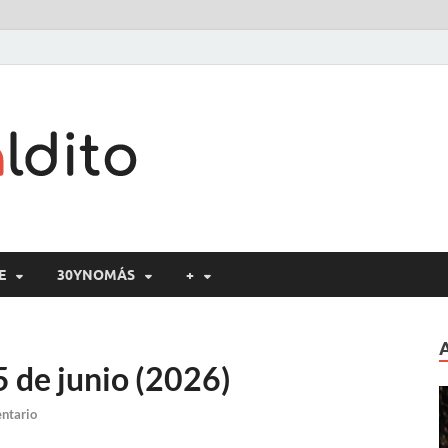
Cine maldito
E
30YNOMÁS
+
5 de junio (2026)
ntario