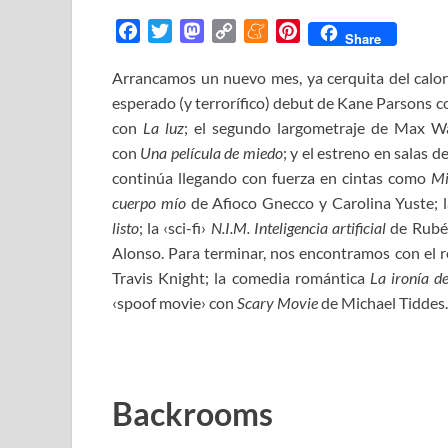
F
T
M
C
M
P
Share
a
w
a
o
e
i
Arrancamos un nuevo mes, ya cerquita del calor
c
i
s
p
n
n
esperado (y terrorífico) debut de Kane Parsons 
e
t
t
y
e
t
b
t
o
L
a
e
con
La luz
; el segundo largometraje de Max W
o
e
d
i
m
r
con
Una película de miedo
; y el estreno en salas d
o
r
o
n
e
e
continúa llegando con fuerza en cintas como
Mi
k
n
k
s
cuerpo mío
de Afioco Gnecco y Carolina Yuste; 
t
listo
; la ‹sci-fi›
N.I.M. Inteligencia artificial
de Rubén
Alonso. Para terminar, nos encontramos con el 
Travis Knight; la comedia romántica
La ironía d
‹spoof movie› con
Scary Movie
de Michael Tiddes.
Backrooms