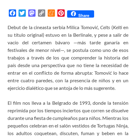
F
T
M
C
M
P
Share
a
w
a
o
e
i
Debut de la cineasta serbia Milica Tomović,
Celts
(
Kelti
en
c
i
s
p
n
n
su título original) estuvo en la Berlinale, y pese a salir de
e
t
t
y
e
t
b
t
o
L
a
e
vacío del certamen bávaro —más tarde ganaría en
o
e
d
i
m
r
festivales de menor nivel—, se postula como uno de esos
o
r
o
n
e
e
trabajos a través de los que comprender la historia del
k
n
k
s
país desde una perspectiva que no tiene la necesidad de
t
entrar en el conflicto de forma abrupta: Tomović lo hace
entre cuatro paredes, con la presencia de niños y en un
ejercicio dialético que se antoja de lo más sugerente.
El film nos lleva a la Belgrado de 1993, donde la tensión
reprimida por los tiempos inciertos que corren se disuelve
durante una fiesta de cumpleaños para niños. Mientras los
pequeños celebran en el salón vestidos de Tortugas Ninja,
los adultos coquetean, discuten, fuman y beben en la