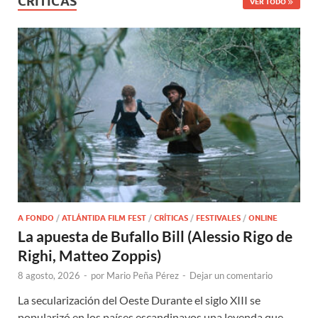
CRÍTICAS
VER TODO
A FONDO
/
ATLÁNTIDA FILM FEST
/
CRÍTICAS
/
FESTIVALES
/
ONLINE
La apuesta de Bufallo Bill (Alessio Rigo de
Righi, Matteo Zoppis)
8 agosto, 2026
-
por
Mario Peña Pérez
-
Dejar un comentario
La secularización del Oeste Durante el siglo XIII se
popularizó en los países escandinavos una leyenda que