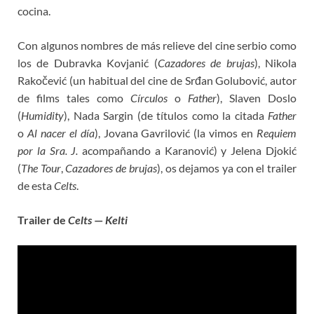
cocina.
Con algunos nombres de más relieve del cine serbio como
los de Dubravka Kovjanić (
Cazadores de brujas
), Nikola
Rakočević (un habitual del cine de Srđan Golubović, autor
de films tales como
Círculos
o
Father
), Slaven Doslo
(
Humidity
), Nada Sargin (de títulos como la citada
Father
o
Al nacer el día
), Jovana Gavrilović (la vimos en
Requiem
por la Sra. J.
acompañando a Karanović) y Jelena Djokić
(
The Tour
,
Cazadores de brujas
), os dejamos ya con el trailer
de esta
Celts
.
Trailer de
Celts
—
Kelti