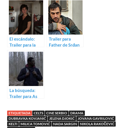
de Requiem for
Mrs. J
El escándalo:
Trailer para
Trailer para la
Father de Srđan
serbia Stitches
Golubović
La búsqueda:
Trailer para As
Far as I Can Walk
ETIQUETADA
CELTS
CINE SERBIO
DRAMA
DUBRAVKA KOVJANIĆ
JELENA DJOKIĆ
JOVANA GAVRILOVIĆ
KELTI
MILICA TOMOVIĆ
NADA SARGIN
NIKOLA RAKOČEVIĆ