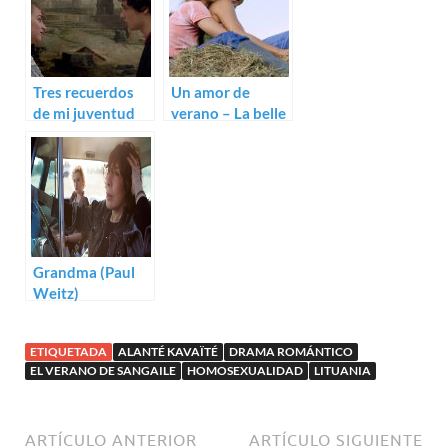
Tres recuerdos
Un amor de
de mi juventud
verano – La belle
(Arnaud
saison (Catherine
Desplechin)
Corsini)
Grandma (Paul
Weitz)
ETIQUETADA
ALANTÉ KAVAÏTÉ
DRAMA ROMÁNTICO
EL VERANO DE SANGAILE
HOMOSEXUALIDAD
LITUANIA
ARTÍCULO ANTERIOR
ARTÍCULO SIGUIENTE