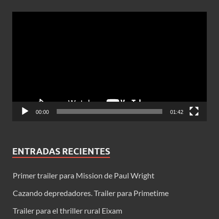
Reproductor
de
vídeo
00:00
01:42
ENTRADAS RECIENTES
Primer trailer para Mission de Paul Wright
Cazando depredadores. Trailer para Primetime
Trailer para el thriller rural Eixam