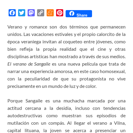
F
T
M
C
M
P
Share
a
w
a
o
e
i
Verano y romance son dos términos que permanecen
c
i
s
p
n
n
unidos. Las vacaciones estivales y el propio calorcito de la
e
t
t
y
e
t
b
t
o
L
a
e
época veraniega invitan al coqueteo entre jóvenes, como
o
e
d
i
m
r
bien refleja la propia realidad que el cine y otras
o
r
o
n
e
e
disciplinas artísticas han mostrado a través de sus medios.
k
n
k
s
El verano de Sangaile
es una nueva película que trata de
t
narrar una experiencia amorosa, en este caso homosexual,
con la peculiaridad de que su protagonista no vive
precisamente en un mundo de luz y de color.
Porque Sangaile es una muchacha marcada por una
actitud cercana a la desidia, incluso con tendencias
autodestructivas como muestran sus episodios de
mutilación con un compás. Al llegar el verano a Vilna,
capital lituana, la joven se acerca a presenciar un