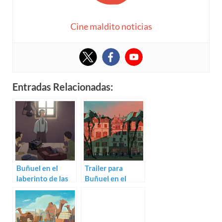
Cine maldito noticias
Entradas Relacionadas:
Buñuel en el
Trailer para
laberinto de las
Buñuel en el
tortugas
laberinto de las
(Salvador Simó
tortugas
Busom)