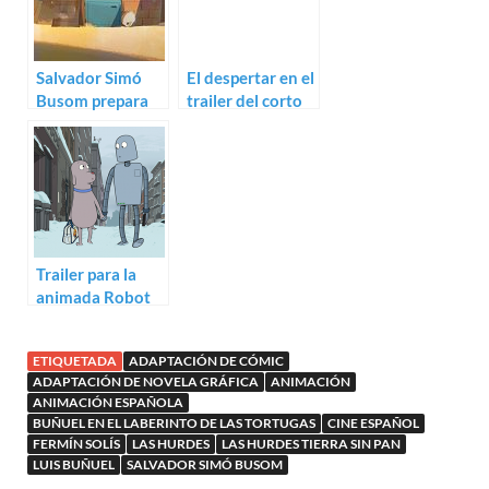
Salvador Simó
El despertar en el
Busom prepara
trailer del corto
Palabras de
animado Contact
caramelo
Trailer para la
animada Robot
Dreams de Pablo
Berger
ETIQUETADA
ADAPTACIÓN DE CÓMIC
ADAPTACIÓN DE NOVELA GRÁFICA
ANIMACIÓN
ANIMACIÓN ESPAÑOLA
BUÑUEL EN EL LABERINTO DE LAS TORTUGAS
CINE ESPAÑOL
FERMÍN SOLÍS
LAS HURDES
LAS HURDES TIERRA SIN PAN
LUIS BUÑUEL
SALVADOR SIMÓ BUSOM