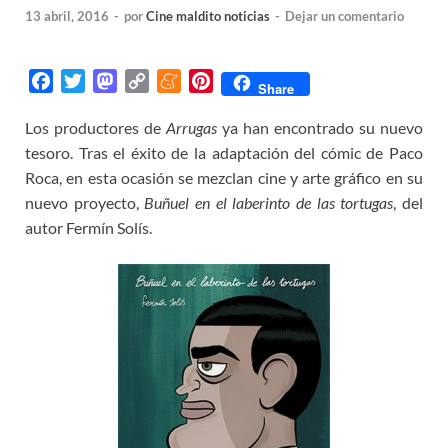
13 abril, 2016
-
por
Cine maldito noticias
-
Dejar un comentario
F
T
M
C
M
P
Share
a
w
a
o
e
i
Los productores de
Arrugas
ya han encontrado su nuevo
c
i
s
p
n
n
tesoro. Tras el éxito de la adaptación del cómic de Paco
e
t
t
y
e
t
b
t
o
L
a
e
Roca, en esta ocasión se mezclan cine y arte gráfico en su
o
e
d
i
m
r
nuevo proyecto,
Buñuel en el laberinto de las tortugas
, del
o
r
o
n
e
e
autor Fermín Solís.
k
n
k
s
t