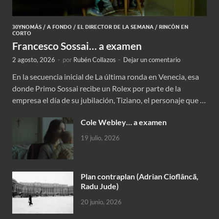
30YNOMÁS
/
A FONDO
/
EL DIRECTOR DE LA SEMANA
/
RINCÓN EN
CORTO
Francesco Sossai… a examen
2 agosto, 2026
-
por
Rubén Collazos
-
Dejar un comentario
En la secuencia inicial de La última ronda en Venecia, esa
donde Primo Sossai recibe un Rolex por parte de la
empresa el día de su jubilación, Tiziano, el personaje que …
Cole Webley… a examen
19 julio, 2026
Plan contraplan (Adrian Cioflâncã,
Radu Jude)
20 junio, 2026