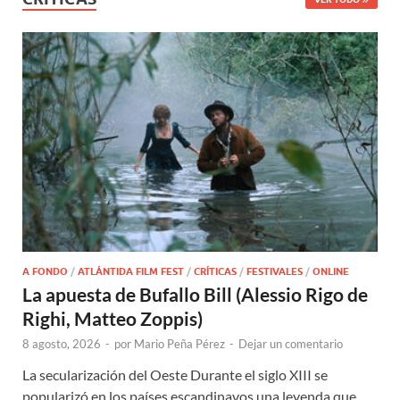
A FONDO
/
ATLÁNTIDA FILM FEST
/
CRÍTICAS
/
FESTIVALES
/
ONLINE
La apuesta de Bufallo Bill (Alessio Rigo de
Righi, Matteo Zoppis)
8 agosto, 2026
-
por
Mario Peña Pérez
-
Dejar un comentario
La secularización del Oeste Durante el siglo XIII se
popularizó en los países escandinavos una leyenda que