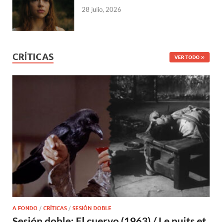
28 julio, 2026
CRÍTICAS
VER TODO
A FONDO
/
CRÍTICAS
/
SESIÓN DOBLE
Sesión doble: El cuervo (1963) / Le puits et