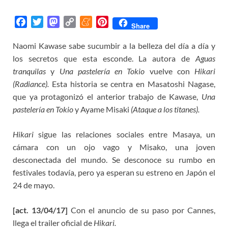
F
T
M
C
M
P
Share
a
w
a
o
e
i
Naomi Kawase sabe sucumbir a la belleza del día a día y
c
i
s
p
n
n
los secretos que esta esconde. La autora de
e
t
t
y
e
t
Aguas
b
t
o
L
a
e
tranquilas
y
Una pastelería en Tokio
vuelve con
Hikari
o
e
d
i
m
r
(Radiance).
Esta historia se centra en Masatoshi Nagase,
o
r
o
n
e
e
que ya protagonizó el anterior trabajo de Kawase,
Una
k
n
k
s
pastelería en Tokio
y Ayame Misaki
(
Ataque a los titanes
).
t
Hikari
sigue las relaciones sociales entre Masaya, un
cámara con un ojo vago y Misako, una joven
desconectada del mundo. Se desconoce su rumbo en
festivales todavía, pero ya esperan su estreno en Japón el
24 de mayo.
[act. 13/04/17]
Con el anuncio de su paso por Cannes,
llega el trailer oficial de
Hikari.