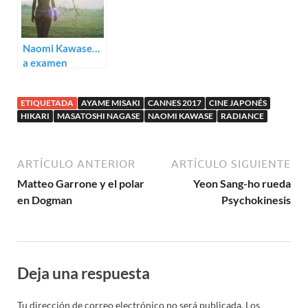
Naomi Kawase…
a examen
ETIQUETADA
AYAME MISAKI
CANNES 2017
CINE JAPONÉS
HIKARI
MASATOSHI NAGASE
NAOMI KAWASE
RADIANCE
ARTÍCULO ANTERIOR
ARTÍCULO SIGUIENTE
Matteo Garrone y el polar
Yeon Sang-ho rueda
en Dogman
Psychokinesis
Deja una respuesta
Tu dirección de correo electrónico no será publicada.
Los