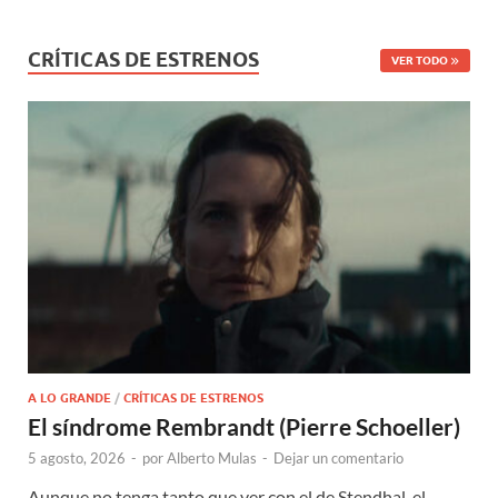
CRÍTICAS DE ESTRENOS
VER TODO
A LO GRANDE
/
CRÍTICAS DE ESTRENOS
El síndrome Rembrandt (Pierre Schoeller)
5 agosto, 2026
-
por
Alberto Mulas
-
Dejar un comentario
Aunque no tenga tanto que ver con el de Stendhal, el