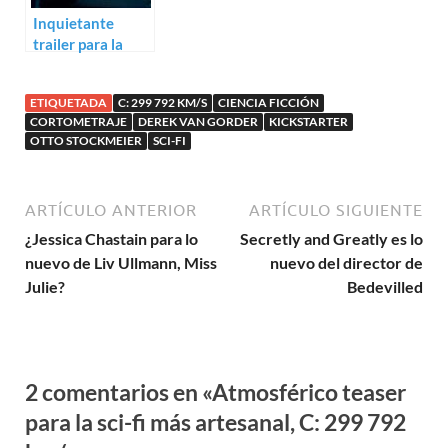
Inquietante
trailer para la
misteriosa The
Frame
ETIQUETADA
C: 299 792 KM/S
CIENCIA FICCIÓN
CORTOMETRAJE
DEREK VAN GORDER
KICKSTARTER
OTTO STOCKMEIER
SCI-FI
ARTÍCULO ANTERIOR
ARTÍCULO SIGUIENTE
¿Jessica Chastain para lo
Secretly and Greatly es lo
nuevo de Liv Ullmann, Miss
nuevo del director de
Julie?
Bedevilled
2 comentarios en «Atmosférico teaser
para la sci-fi más artesanal, C: 299 792