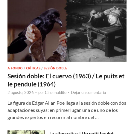
A FONDO
/
CRÍTICAS
/
SESIÓN DOBLE
Sesión doble: El cuervo (1963) / Le puits et
le pendule (1964)
2 agosto, 2026
-
por
Cine maldito
-
Dejar un comentario
La figura de Edgar Allan Poe llega a la sesión doble con dos
adaptaciones suyas: en primer lugar, una de uno de los
grandes expertos en recurrir al nombre del …
La alternativa | Un petit boulot