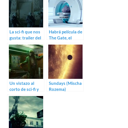
La sci-fi que nos
Habrá película de
gusta: trailer del
The Gate, el
cortometraje
genial corto de
Noon
Matt Westrup
Un vistazo al
Sundays (Mischa
corto de sci-fi y
Rozema)
terror AMFM