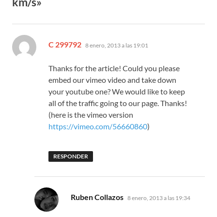
km/s»
dice:
C 299792
8 enero, 2013 a las 19:01
Thanks for the article! Could you please
embed our vimeo video and take down
your youtube one? We would like to keep
all of the traffic going to our page. Thanks!
(here is the vimeo version
https://vimeo.com/56660860
)
RESPONDER
dice:
Ruben Collazos
8 enero, 2013 a las 19:34