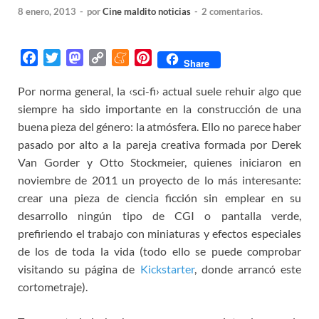
8 enero, 2013
-
por
Cine maldito noticias
-
2 comentarios.
F
T
M
C
M
P
Share
a
w
a
o
e
i
Por norma general, la ‹sci-fi› actual suele rehuir algo que
c
i
s
p
n
n
siempre ha sido importante en la construcción de una
e
t
t
y
e
t
b
t
o
L
a
e
buena pieza del género: la atmósfera. Ello no parece haber
o
e
d
i
m
r
pasado por alto a la pareja creativa formada por Derek
o
r
o
n
e
e
Van Gorder y Otto Stockmeier, quienes iniciaron en
k
n
k
s
noviembre de 2011 un proyecto de lo más interesante:
t
crear una pieza de ciencia ficción sin emplear en su
desarrollo ningún tipo de CGI o pantalla verde,
prefiriendo el trabajo con miniaturas y efectos especiales
de los de toda la vida (todo ello se puede comprobar
visitando su página de
Kickstarter
, donde arrancó este
cortometraje).