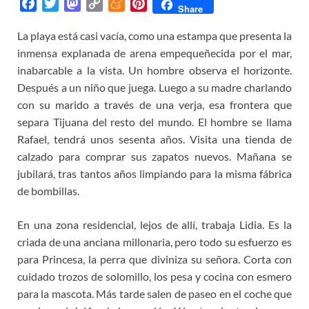
F
T
M
C
M
P
Share
a
w
a
o
e
i
La playa está casi vacía, como una estampa que presenta la
c
i
s
p
n
n
inmensa explanada de arena empequeñecida por el mar,
e
t
t
y
e
t
b
t
o
L
a
e
inabarcable a la vista. Un hombre observa el horizonte.
o
e
d
i
m
r
Después a un niño que juega. Luego a su madre charlando
o
r
o
n
e
e
con su marido a través de una verja, esa frontera que
k
n
k
s
separa Tijuana del resto del mundo. El hombre se llama
t
Rafael, tendrá unos sesenta años. Visita una tienda de
calzado para comprar sus zapatos nuevos. Mañana se
jubilará, tras tantos años limpiando para la misma fábrica
de bombillas.
En una zona residencial, lejos de allí, trabaja Lidia. Es la
criada de una anciana millonaria, pero todo su esfuerzo es
para Princesa, la perra que diviniza su señora. Corta con
cuidado trozos de solomillo, los pesa y cocina con esmero
para la mascota. Más tarde salen de paseo en el coche que