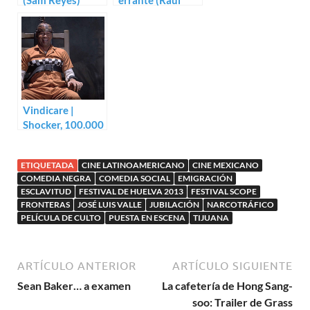
(Sam Reyes)
errante (Raúl
Ruiz, Valeria
Sarmiento)
Vindicare |
Shocker, 100.000
voltios de terror
(Wes Craven)
ETIQUETADA
CINE LATINOAMERICANO
CINE MEXICANO
COMEDIA NEGRA
COMEDIA SOCIAL
EMIGRACIÓN
ESCLAVITUD
FESTIVAL DE HUELVA 2013
FESTIVAL SCOPE
FRONTERAS
JOSÉ LUIS VALLE
JUBILACIÓN
NARCOTRÁFICO
PELÍCULA DE CULTO
PUESTA EN ESCENA
TIJUANA
ARTÍCULO ANTERIOR
ARTÍCULO SIGUIENTE
Sean Baker… a examen
La cafetería de Hong Sang-
soo: Trailer de Grass