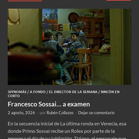
30YNOMÁS
/
A FONDO
/
EL DIRECTOR DE LA SEMANA
/
RINCÓN EN
CORTO
Francesco Sossai… a examen
2 agosto, 2026
-
por
Rubén Collazos
-
Dejar un comentario
En la secuencia inicial de La última ronda en Venecia, esa
donde Primo Sossai recibe un Rolex por parte de la
empresa el día de su jubilación, Tiziano, el personaje que …