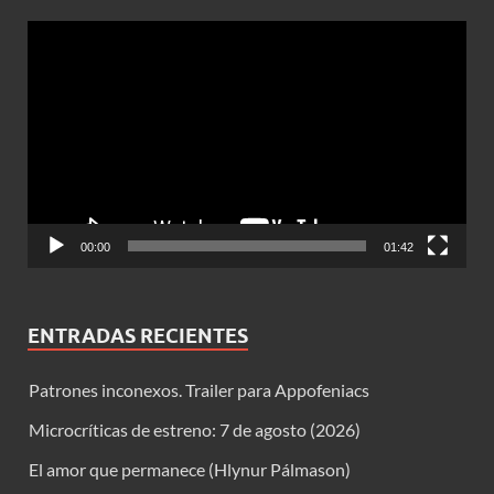
Reproductor
de
vídeo
00:00
01:42
ENTRADAS RECIENTES
Patrones inconexos. Trailer para Appofeniacs
Microcríticas de estreno: 7 de agosto (2026)
El amor que permanece (Hlynur Pálmason)