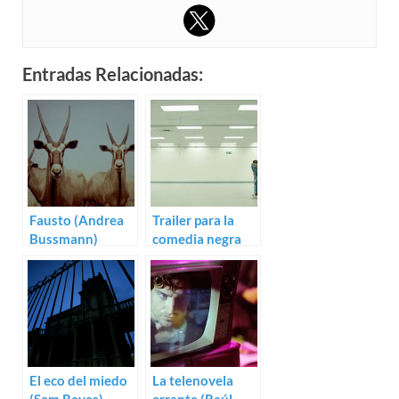
Entradas Relacionadas:
Fausto (Andrea
Trailer para la
Bussmann)
comedia negra
Workers, de José
Luis Valle
El eco del miedo
La telenovela