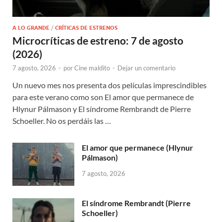
A LO GRANDE
/
CRÍTICAS DE ESTRENOS
Microcríticas de estreno: 7 de agosto
(2026)
7 agosto, 2026
-
por
Cine maldito
-
Dejar un comentario
Un nuevo mes nos presenta dos películas imprescindibles
para este verano como son El amor que permanece de
Hlynur Pálmason y El síndrome Rembrandt de Pierre
Schoeller. No os perdáis las …
El amor que permanece (Hlynur
Pálmason)
7 agosto, 2026
El síndrome Rembrandt (Pierre
Schoeller)