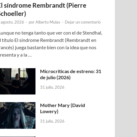
El síndrome Rembrandt (Pierre
Schoeller)
 agosto, 2026
-
por
Alberto Mulas
-
Dejar un comentario
unque no tenga tanto que ver con el de Stendhal,
l título El síndrome Rembrandt (Rembrandt en
rancés) juega bastante bien con la idea que nos
resenta y a la …
Microcríticas de estreno: 31
de julio (2026)
31 julio, 2026
Mother Mary (David
Lowery)
31 julio, 2026