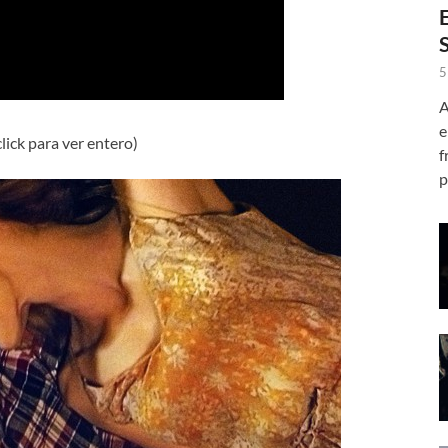
5
A
e
click para ver entero)
f
p