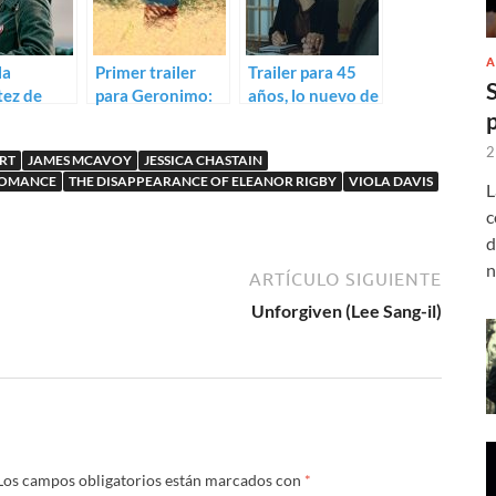
A
la
Primer trailer
Trailer para 45
tez de
para Geronimo:
años, lo nuevo de
Yimou:
el Romeo y
Andrew Haigh
 de Coming
Julieta de Tony
2
ERT
JAMES MCAVOY
JESSICA CHASTAIN
Gatlif
OMANCE
THE DISAPPEARANCE OF ELEANOR RIGBY
VIOLA DAVIS
L
c
d
n
ARTÍCULO SIGUIENTE
Unforgiven (Lee Sang-il)
Los campos obligatorios están marcados con
*