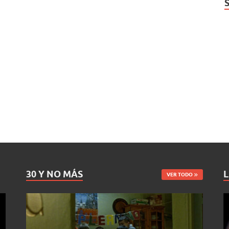
30 Y NO MÁS
L
VER TODO