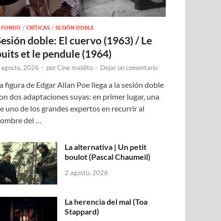
 FONDO
/
CRÍTICAS
/
SESIÓN DOBLE
Sesión doble: El cuervo (1963) / Le
puits et le pendule (1964)
 agosto, 2026
-
por
Cine maldito
-
Dejar un comentario
a figura de Edgar Allan Poe llega a la sesión doble
on dos adaptaciones suyas: en primer lugar, una
e uno de los grandes expertos en recurrir al
ombre del …
La alternativa | Un petit
boulot (Pascal Chaumeil)
2 agosto, 2026
La herencia del mal (Toa
Stappard)