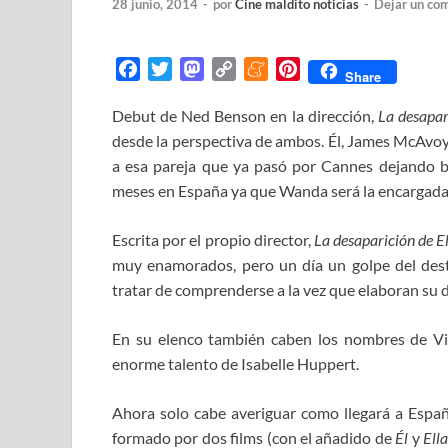
28 junio, 2014
-
por
Cine maldito noticias
-
Dejar un co
F
T
M
C
M
P
Share
a
w
a
o
e
i
Debut de Ned Benson en la dirección,
La desapar
c
i
s
p
n
n
desde la perspectiva de ambos. Él, James McAvoy, 
e
t
t
y
e
t
b
t
o
L
a
e
a esa pareja que ya pasó por Cannes dejando 
o
e
d
i
m
r
meses en España ya que Wanda será la encargada d
o
r
o
n
e
e
k
n
k
s
Escrita por el propio director,
La desaparición de E
t
muy enamorados, pero un día un golpe del dest
tratar de comprenderse a la vez que elaboran su d
En su elenco también caben los nombres de Vi
enorme talento de Isabelle Huppert.
Ahora solo cabe averiguar como llegará a Espa
formado por dos films (con el añadido de
Él
y
Ell