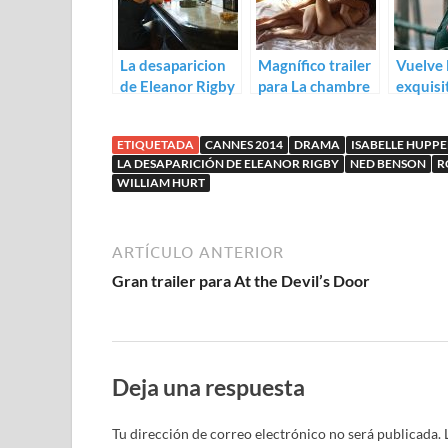
La desaparicion
Magnífico trailer
Vuelve 
de Eleanor Rigby
para La chambre
exquisi
(Ned Benson)
bleue de Mathieu
Zhang 
Amalric
trailer
ETIQUETADA
CANNES 2014
DRAMA
ISABELLE HUPP
Home
LA DESAPARICIÓN DE ELEANOR RIGBY
NED BENSON
R
WILLIAM HURT
ARTÍCULO ANTERIOR
Gran trailer para At the Devil’s Door
Deja una respuesta
Tu dirección de correo electrónico no será publicada.