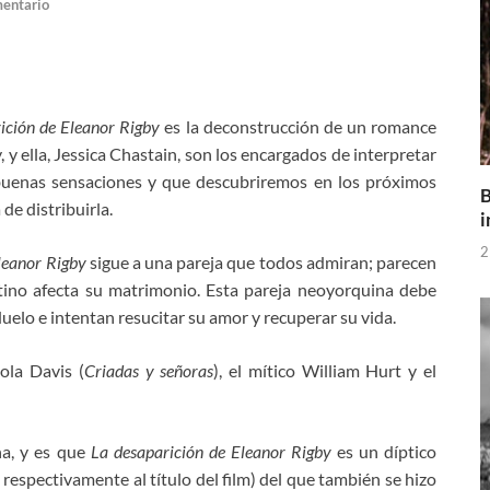
mentario
ición de Eleanor Rigby
es la deconstrucción de un romance
y ella, Jessica Chastain, son los encargados de interpretar
buenas sensaciones y que descubriremos en los próximos
B
e distribuirla.
i
2
leanor Rigby
sigue a una pareja que todos admiran; parecen
ino afecta su matrimonio. Esta pareja neoyorquina debe
uelo e intentan resucitar su amor y recuperar su vida.
ola Davis (
Criadas y señoras
), el mítico William Hurt y el
ña, y es que
La desaparición de Eleanor Rigby
es un díptico
a
respectivamente al título del film) del que también se hizo