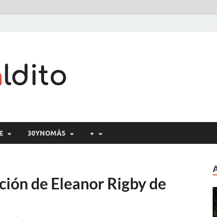
Cine maldito
E
30YNOMÁS
+
ición de Eleanor Rigby de