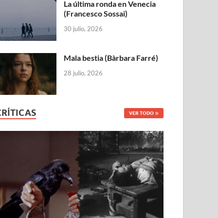
La última ronda en Venecia
(Francesco Sossai)
30 julio, 2026
Mala bestia (Bàrbara Farré)
28 julio, 2026
CRÍTICAS
VER TODO