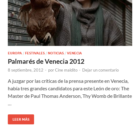
EUROPA
/
FESTIVALES
/
NOTICIAS
/
VENECIA
Palmarés de Venecia 2012
8 septiembre, 2012
-
por
Cine maldito
-
Dejar un comentario
A juzgar por las críticas de la prensa presente en Venecia,
había tres grandes candidatos para este León de oro: The
Master de Paul Thomas Anderson, Thy Womb de Brillante
…
LEER MÁS