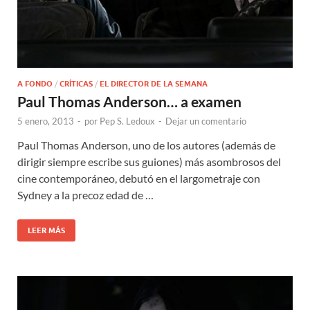
A FONDO
/
CRÍTICAS
/
EL DIRECTOR DE LA SEMANA
Paul Thomas Anderson… a examen
5 enero, 2013
-
por
Pep S. Ledoux
-
Dejar un comentario
Paul Thomas Anderson, uno de los autores (además de
dirigir siempre escribe sus guiones) más asombrosos del
cine contemporáneo, debutó en el largometraje con
Sydney a la precoz edad de …
LEER MÁS