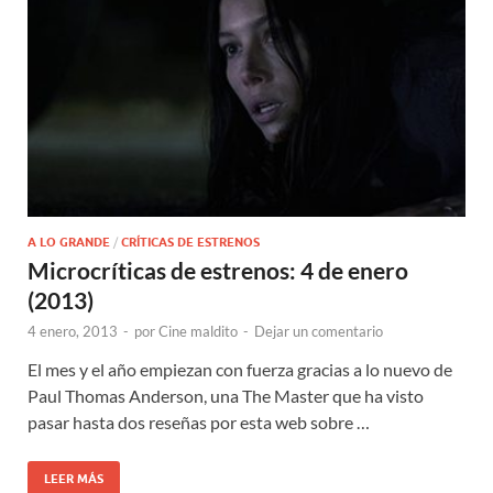
A LO GRANDE
/
CRÍTICAS DE ESTRENOS
Microcríticas de estrenos: 4 de enero
(2013)
4 enero, 2013
-
por
Cine maldito
-
Dejar un comentario
El mes y el año empiezan con fuerza gracias a lo nuevo de
Paul Thomas Anderson, una The Master que ha visto
pasar hasta dos reseñas por esta web sobre …
LEER MÁS