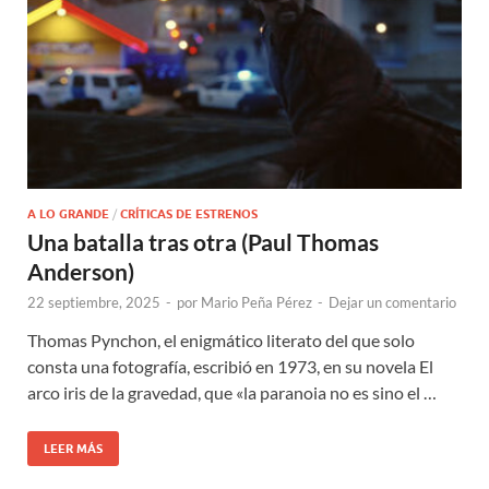
A LO GRANDE
/
CRÍTICAS DE ESTRENOS
Una batalla tras otra (Paul Thomas
Anderson)
22 septiembre, 2025
-
por
Mario Peña Pérez
-
Dejar un comentario
Thomas Pynchon, el enigmático literato del que solo
consta una fotografía, escribió en 1973, en su novela El
arco iris de la gravedad, que «la paranoia no es sino el …
LEER MÁS