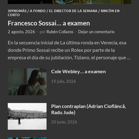
30YNOMÁS
/
A FONDO
/
EL DIRECTOR DE LA SEMANA
/
RINCÓN EN
CORTO
Francesco Sossai… a examen
2 agosto, 2026
-
por
Rubén Collazos
-
Dejar un comentario
En la secuencia inicial de La última ronda en Venecia, esa
donde Primo Sossai recibe un Rolex por parte de la
empresa el día de su jubilación, Tiziano, el personaje que …
Cole Webley… a examen
19 julio, 2026
Plan contraplan (Adrian Cioflâncã,
Radu Jude)
20 junio, 2026