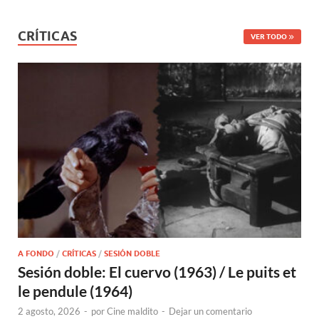
CRÍTICAS
VER TODO
A FONDO
/
CRÍTICAS
/
SESIÓN DOBLE
Sesión doble: El cuervo (1963) / Le puits et
le pendule (1964)
2 agosto, 2026
-
por
Cine maldito
-
Dejar un comentario